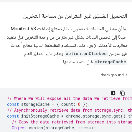
التحميل المُسبَق غير المتزامن من مساحة التخزين
بما أنّ مشغّلي الخدمات لا يعملون دائمًا، تحتاج إضافات Manifest V3
أحيانًا إلى تحميل البيانات بشكل غير متزامن من وحدة التخزين قبل تنفيذ
معالجات الأحداث. لإجراء ذلك، تستخدم المقتطفة التالية معالج أحداث
غير متزامن
action.onClicked
ينتظر ملء المتغيّر العام
storageCache
قبل تنفيذ منطقها.
background.js:
// Where we will expose all the data we retrieve fro
const
storageCache
=
{
count
:
0
};
// Asynchronously retrieve data from storage.sync, t
const
initStorageCache
=
chrome
.
storage
.
sync
.
get
().
t
// Copy the data retrieved from storage into stora
Object
.
assign
(
storageCache
,
items
);