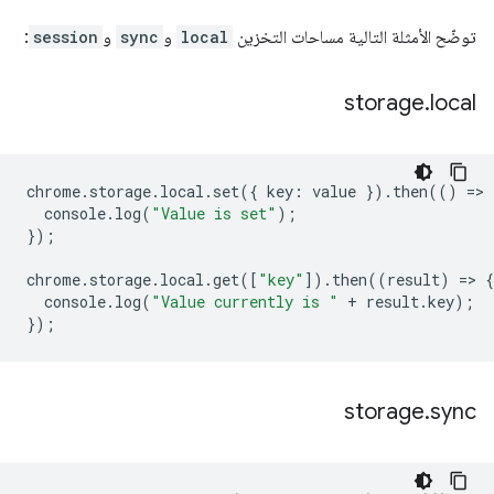
توضّح الأمثلة التالية مساحات التخزين
local
و
sync
و
session
:
storage
.
local
chrome
.
storage
.
local
.
set
({
key
:
value
}).
then
(()
=
>
console
.
log
(
"Value is set"
);
});
chrome
.
storage
.
local
.
get
([
"key"
]).
then
((
result
)
=
>
{
console
.
log
(
"Value currently is "
+
result
.
key
);
});
storage
.
sync