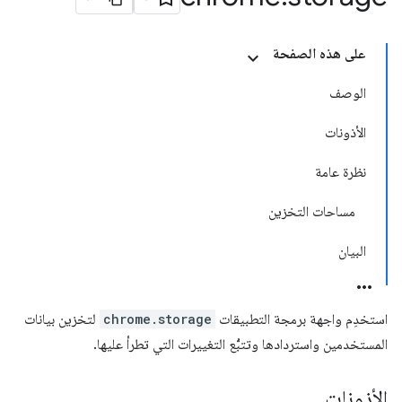
على هذه الصفحة
الوصف
الأذونات
نظرة عامة
مساحات التخزين
البيان
استخدِم واجهة برمجة التطبيقات
chrome.storage
لتخزين بيانات
المستخدمين واستردادها وتتبُّع التغييرات التي تطرأ عليها.
الأذونات