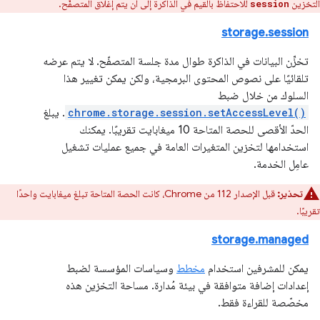
التخزين
للاحتفاظ بالقيم في الذاكرة إلى أن يتم إغلاق المتصفّح.
session
storage.session
تخزِّن البيانات في الذاكرة طوال مدة جلسة المتصفّح. لا يتم عرضه
تلقائيًا على نصوص المحتوى البرمجية، ولكن يمكن تغيير هذا
السلوك من خلال ضبط
chrome.storage.session.setAccessLevel()
. يبلغ
الحدّ الأقصى للحصة المتاحة 10 ميغابايت تقريبًا. يمكنك
استخدامها لتخزين المتغيرات العامة في جميع عمليات تشغيل
عامِل الخدمة.
تحذير:
قبل الإصدار 112 من Chrome، كانت الحصة المتاحة تبلغ ميغابايت واحدًا
تقريبًا.
storage.managed
يمكن للمشرفين استخدام
مخطط
وسياسات المؤسسة لضبط
إعدادات إضافة متوافقة في بيئة مُدارة. مساحة التخزين هذه
مخصّصة للقراءة فقط.