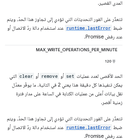
المدى القصير.
تتعذّر على الفور التحديثات التي تؤدي إلى تجاوز هذا الحدّ، ويتم
ضبط
runtime.lastError
عند استخدام دالة ردّ الاتصال أو
عند رفض Promise.
MAX_WRITE_OPERATIONS_PER_MINUTE
120
الحد الأقصى لعدد عمليات
set
أو
remove
أو
clear
التي
يمكن تنفيذها كل دقيقة هذا يعني 2 في الثانية، ما يوفّر معدّل
نقل بيانات أعلى من عمليات الكتابة في الساعة على مدار فترة
زمنية أقصر.
تتعذّر على الفور التحديثات التي تؤدي إلى تجاوز هذا الحدّ، ويتم
ضبط
runtime.lastError
عند استخدام دالة ردّ الاتصال أو
عند رفض Promise.