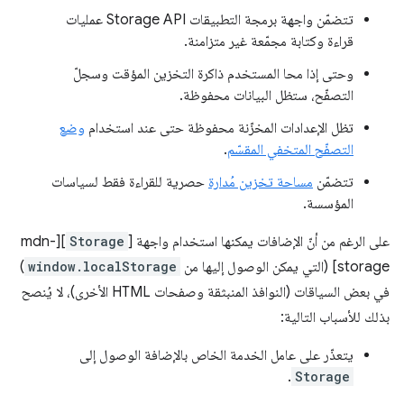
تتضمّن واجهة برمجة التطبيقات Storage API عمليات
قراءة وكتابة مجمّعة غير متزامنة.
وحتى إذا محا المستخدم ذاكرة التخزين المؤقت وسجلّ
التصفّح، ستظل البيانات محفوظة.
تظل الإعدادات المخزّنة محفوظة حتى عند استخدام
وضع
التصفّح المتخفي المقسّم
.
تتضمّن
مساحة تخزين مُدارة
حصرية للقراءة فقط لسياسات
المؤسسة.
على الرغم من أنّ الإضافات يمكنها استخدام واجهة [
Storage
][mdn-
storage] (التي يمكن الوصول إليها من
window.localStorage
)
في بعض السياقات (النوافذ المنبثقة وصفحات HTML الأخرى)، لا يُنصح
بذلك للأسباب التالية:
يتعذّر على عامل الخدمة الخاص بالإضافة الوصول إلى
.
Storage