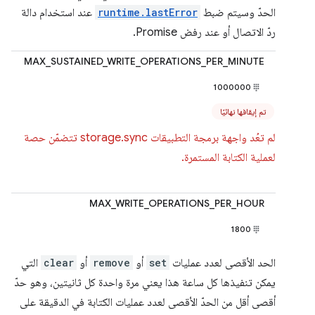
الحدّ وسيتم ضبط
runtime.lastError
عند استخدام دالة
ردّ الاتصال أو عند رفض Promise.
MAX_SUSTAINED_WRITE_OPERATIONS_PER_MINUTE
1000000
تم إيقافها نهائيًا
لم تعُد واجهة برمجة التطبيقات storage.sync تتضمّن حصة
لعملية الكتابة المستمرة.
MAX_WRITE_OPERATIONS_PER_HOUR
1800
الحد الأقصى لعدد عمليات
set
أو
remove
أو
clear
التي
يمكن تنفيذها كل ساعة هذا يعني مرة واحدة كل ثانيتين، وهو حدّ
أقصى أقل من الحدّ الأقصى لعدد عمليات الكتابة في الدقيقة على