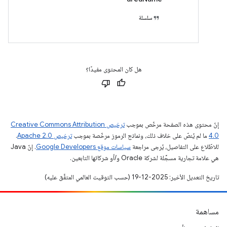
سلسلة
هل كان المحتوى مفيدًا؟
إنّ محتوى هذه الصفحة مرخّص بموجب
ترخيص Creative Commons Attribution
4.0‏
ما لم يُنصّ على خلاف ذلك، ونماذج الرموز مرخّصة بموجب
ترخيص Apache 2.0‏
.
للاطّلاع على التفاصيل، يُرجى مراجعة
سياسات موقع Google Developers‏
. إنّ Java
هي علامة تجارية مسجَّلة لشركة Oracle و/أو شركائها التابعين.
تاريخ التعديل الأخير: 2025-12-19 (حسب التوقيت العالمي المتفَّق عليه)
مساهمة