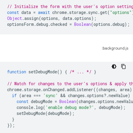
// Initialize the form with the user's option settin
const
data
=
await
chrome
.
storage
.
sync
.
get
(
"options"
Object
.
assign
(
options
,
data
.
options
);
optionsForm
.
debug
.
checked
=
Boolean
(
options
.
debug
);
background.js:
function
setDebugMode
()
{
/* ... */
}
// Watch for changes to the user's options & apply t
chrome
.
storage
.
onChanged
.
addListener
((
changes
,
area
)
if
(
area
===
'sync'
 && 
changes
.
options
?
.
newValue
)
const
debugMode
=
Boolean
(
changes
.
options
.
newVal
console
.
log
(
'enable debug mode?'
,
debugMode
);
setDebugMode
(
debugMode
);
}
});