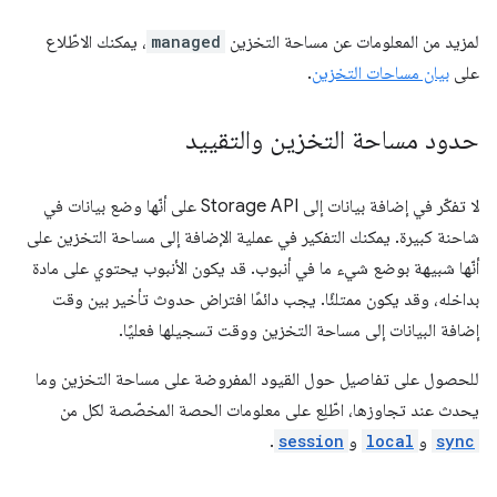
لمزيد من المعلومات عن مساحة التخزين
managed
، يمكنك الاطّلاع
على
بيان مساحات التخزين
.
حدود مساحة التخزين والتقييد
لا تفكّر في إضافة بيانات إلى Storage API على أنّها وضع بيانات في
شاحنة كبيرة. يمكنك التفكير في عملية الإضافة إلى مساحة التخزين على
أنّها شبيهة بوضع شيء ما في أنبوب. قد يكون الأنبوب يحتوي على مادة
بداخله، وقد يكون ممتلئًا. يجب دائمًا افتراض حدوث تأخير بين وقت
إضافة البيانات إلى مساحة التخزين ووقت تسجيلها فعليًا.
للحصول على تفاصيل حول القيود المفروضة على مساحة التخزين وما
يحدث عند تجاوزها، اطّلِع على معلومات الحصة المخصّصة لكل من
sync
و
local
و
session
.