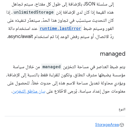
إلى سلسلة JSON بالإضافة إلى طول كل مفتاح. سيتم تجاهل
هذه القيمة إذا كان لدى الإضافة إذن
unlimitedStorage
. إذا
كان التحديث سيتسبّب في تجاوز هذا الحدّ، سيتعذّر تنفيذه على
الفور وسيتم ضبط
runtime.lastError
عند استخدام دالة
ردّ الاتصال، أو سيتم رفض الوعد إذا تم استخدام async/await.
managed
يتم ضبط العناصر في مساحة التخزين
managed
من خلال سياسة
مؤسسة يضبطها مشرف النطاق، وتكون للقراءة فقط بالنسبة إلى الإضافة،
ويؤدي محاولة تعديل مساحة الاسم هذه إلى حدوث خطأ. للحصول على
معلومات حول إعداد سياسة، يُرجى الاطّلاع على
بيان مناطق التخزين
.
النوع
StorageArea