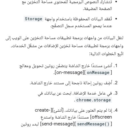
تتشارك النصوص البرمجية للمحتوى مساحة التخزين مع
الصفحة المضيفة.
تُفقد البيانات المحفوظة باستخدام واجهة
Storage
عندما يمحو المستخدم سجل التصفّح.
لنقل البيانات من واجهات برمجة تطبيقات مساحة التخزين على الويب إلى
واجهات برمجة تطبيقات مساحة تخزين الإضافات من مشغّل الخدمات،
اتّبِع الخطوات التالية:
أنشئ مستندًا خارج الشاشة يتضمّن روتين تحويل ومعالج
][on-message].
onMessage
[
أضِف روتين إحالة ناجحة إلى مستند خارج الشاشة.
في عامل خدمة الإضافة، ابحث عن بياناتك في
.
chrome.storage
إذا لم يتم العثور على بياناتك، [أنشئ][create-
offscreen] مستندًا خارج الشاشة واستدعِ
[
sendMessage()
][send-message] لبدء روتين