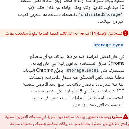
محليًا، ويتم محوها عند إزالة الإضافة. يبلغ الحدّ الأقصى للحصة
10 ميغابايت تقريبًا، ولكن يمكن زيادته من خلال طلب الإذن
"unlimitedStorage"
. ننصحك باستخدامه لتخزين كميات
أكبر من البيانات.
تنبيه:
قبل الإصدار 114 من Chrome، كانت الحصة المتاحة تبلغ 5 ميغابايت تقريبًا.
storage.sync
في حال تفعيل المزامنة، تتم مزامنة البيانات مع أي متصفّح
Chrome سجّل المستخدم الدخول إليه. في حال إيقافه،
سيتصرف مثل
storage.local
. يخزِّن Chrome البيانات
محليًا عندما يكون المتصفّح غير متصل بالإنترنت، ويستأنف
المزامنة عند إعادة الاتصال بالإنترنت. يبلغ الحدّ الأقصى للحصة
100 كيلوبايت تقريبًا، أي 8 كيلوبايت لكل عنصر. ننصحك
باستخدامه للحفاظ على إعدادات المستخدمين في جميع
المتصفّحات التي تمت مزامنتها.
تحذير:
يجب عدم تخزين بيانات المستخدمين السرية في مساحات التخزين المحلية
والمتزامنة لأنّها غير مشفّرة. عند التعامل مع بيانات حسّاسة، ننصحك باستخدام مساحة