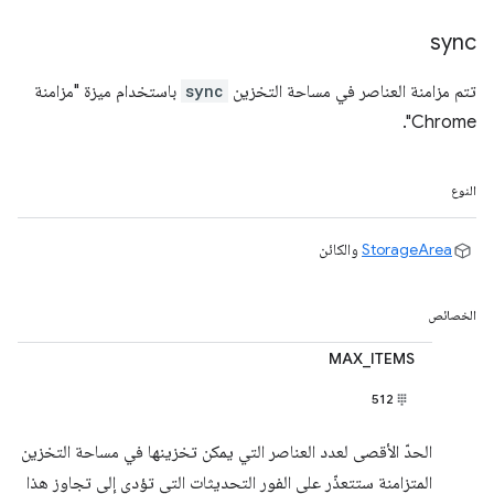
sync
تتم مزامنة العناصر في مساحة التخزين
sync
باستخدام ميزة "مزامنة
Chrome".
النوع
StorageArea
والكائن
الخصائص
MAX_ITEMS
512
الحدّ الأقصى لعدد العناصر التي يمكن تخزينها في مساحة التخزين
المتزامنة ستتعذّر على الفور التحديثات التي تؤدي إلى تجاوز هذا