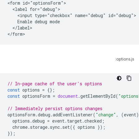
<form id="optionsForm">

  <label for="debug">

    <input type="checkbox" name="debug" id="debug">

    Enable debug mode

  </label>

options.js:
// In-page cache of the user's options
const
options
=
{};
const
optionsForm
=
document
.
getElementById
(
"options
// Immediately persist options changes
optionsForm
.
debug
.
addEventListener
(
"change"
,
(
event
)
options
.
debug
=
event
.
target
.
checked
;
chrome
.
storage
.
sync
.
set
({
options
});
});