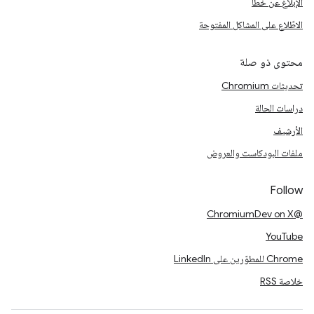
الإبلاغ عن خطأ
الاطّلاع على المشاكل المفتوحة
محتوى ذو صلة
تحديثات Chromium
دراسات الحالة
الأرشيف
ملفات البودكاست والعروض
Follow
@ChromiumDev on X
YouTube
Chrome للمطوّرين على LinkedIn
خلاصة RSS