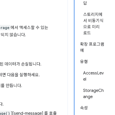
답
스토리지에
서 비동기식
으로 미리
orage
에서 액세스할 수 있는
로드
권장되지 않습니다.
확장 프로그램
예
유형
된 데이터가 손실됩니다.
AccessLev
려면 다음을 실행하세요.
el
서를 만듭니다.
StorageCh
ange
다.
속성
age()
][send-message] 를 호출