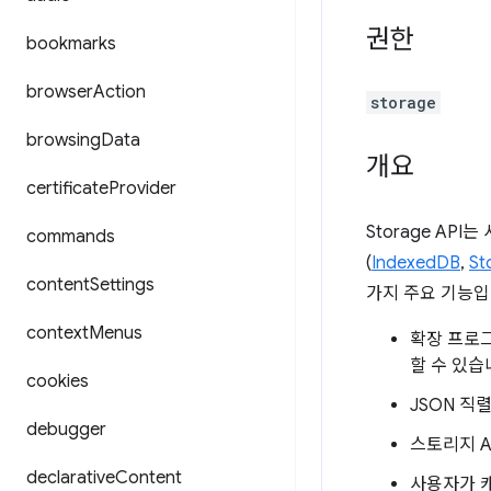
권한
bookmarks
browser
Action
storage
browsing
Data
개요
certificate
Provider
Storage AP
commands
(
IndexedDB
,
St
content
Settings
가지 주요 기능입
context
Menus
확장 프로그
할 수 있습
cookies
JSON 직
debugger
스토리지 A
declarative
Content
사용자가 