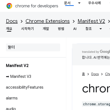
문서
우수사례
Docs
Chrome Extensions
Manifest V2
개요
시작하기
개발
방법
AI
참조
합니다. AI 번역에
Manifest V2
홈
Docs
Ch
➡ Manifest V3
chro
accessibility
Features
alarms
chrome.stora
audio