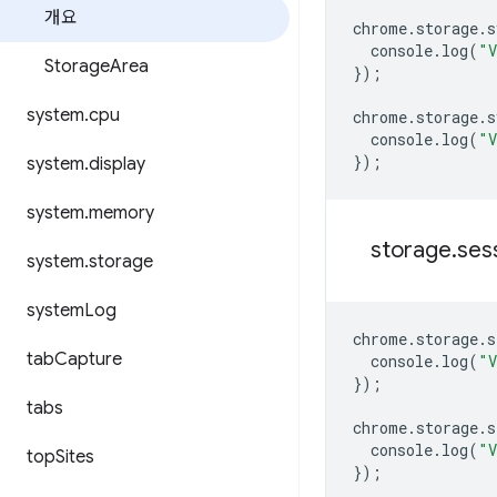
개요
chrome
.
storage
.
s
console
.
log
(
"V
Storage
Area
});
system
.
cpu
chrome
.
storage
.
s
console
.
log
(
"V
});
system
.
display
system
.
memory
storage
.
ses
system
.
storage
system
Log
chrome
.
storage
.
s
tab
Capture
console
.
log
(
"V
});
tabs
chrome
.
storage
.
s
console
.
log
(
"V
top
Sites
});