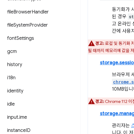
동기화가 사
file
Browser
Handler
된 경우
s
고 온라인 
file
System
Provider
간에 사용자
font
Settings
경고:
로컬 및 동기화 
될 때까지 메모리에 값을 
gcm
storage.sessio
history
브라우저 
i18n
chrome.s
10MB입니
identity
경고:
Chrome 112
idle
storage.mana
input
.
ime
관리자는
instance
ID
니다. 이 