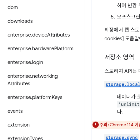
하여 변환 
dom
오프스크린
downloads
확장에서 웹 스토리
enterprise
.
device
Attributes
cookies] 도
enterprise
.
hardware
Platform
저장소 영역
enterprise
.
login
스토리지 API는 
enterprise
.
networking
Attributes
storage.loca
데이터가 로
enterprise
.
platform
Keys
"unlimit
events
다.
extension
주의:
Chrome 114
storage.sync
extension
Types