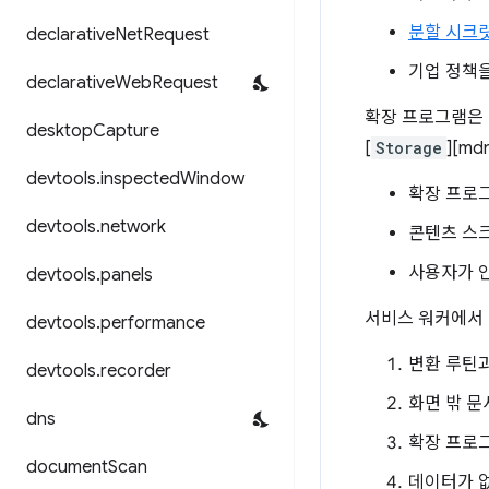
분할 시크
declarative
Net
Request
기업 정책을
declarative
Web
Request
확장 프로그램은 
desktop
Capture
[
Storage
][m
devtools
.
inspected
Window
확장 프로
devtools
.
network
콘텐츠 스
사용자가 
devtools
.
panels
서비스 워커에서 
devtools
.
performance
변환 루틴과
devtools
.
recorder
화면 밖 문
dns
확장 프로
document
Scan
데이터가 없으