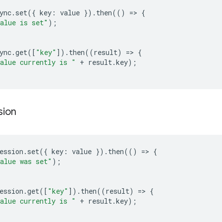
ync
.
set
({
key
:
value
}).
then
(()
=
>
{
alue is set"
);
ync
.
get
([
"key"
]).
then
((
result
)
=
>
{
alue currently is "
+
result
.
key
);
sion
ession
.
set
({
key
:
value
}).
then
(()
=
>
{
alue was set"
);
ession
.
get
([
"key"
]).
then
((
result
)
=
>
{
alue currently is "
+
result
.
key
);