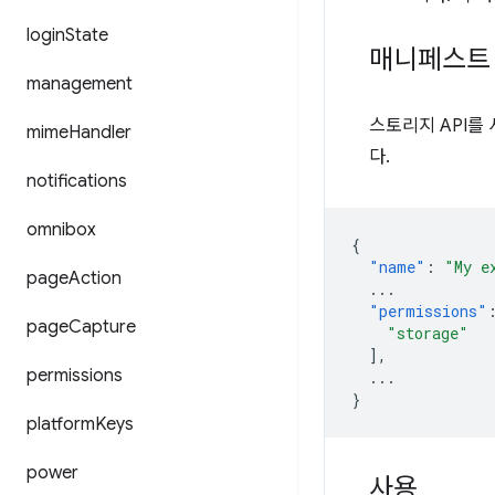
login
State
매니페스트
management
스토리지 API를
mime
Handler
다.
notifications
omnibox
{
"name"
:
"My e
page
Action
...
"permissions"
page
Capture
"storage"
],
permissions
...
}
platform
Keys
power
사용