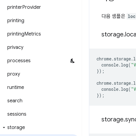
printer
Provider
다음 샘플은
loc
printing
storage
.
loca
printing
Metrics
privacy
chrome
.
storage
.
l
processes
console
.
log
(
"V
});
proxy
chrome
.
storage
.
l
runtime
console
.
log
(
"V
});
search
sessions
storage
.
syn
storage