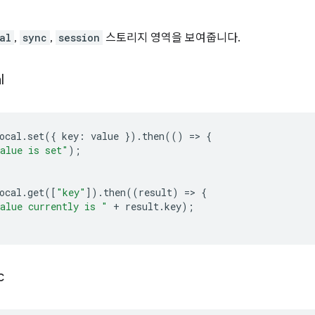
al
,
sync
,
session
스토리지 영역을 보여줍니다.
l
ocal
.
set
({
key
:
value
}).
then
(()
=
>
{
alue is set"
);
ocal
.
get
([
"key"
]).
then
((
result
)
=
>
{
alue currently is "
+
result
.
key
);
c