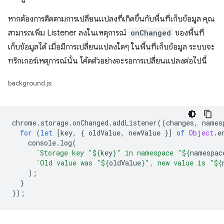
หากต้องการติดตามการเปลี่ยนแปลงที่เกิดขึ้นกับพื้นที่เก็บข้อมูล คุณ
สามารถเพิ่ม Listener ลงในเหตุการณ์
onChanged
ของพื้นที่
เก็บข้อมูลได้ เมื่อมีการเปลี่ยนแปลงใดๆ ในพื้นที่เก็บข้อมูล ระบบจะ
ทริกเกอร์เหตุการณ์นั้น โค้ดตัวอย่างจะรอการเปลี่ยนแปลงต่อไปนี้
background.js:
chrome
.
storage
.
onChanged
.
addListener
((
changes
,
names
for
(
let
[
key
,
{
oldValue
,
newValue
}]
of
Object
.
e
console
.
log
(
`Storage key "
${
key
}
" in namespace "
${
namespac
`Old value was "
${
oldValue
}
", new value is "
${
);
}
});