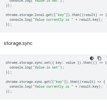
console
.
log
(
"Value is set"
);
});
chrome
.
storage
.
local
.
get
([
"key"
]).
then
((
result
)
=
>
{
console
.
log
(
"Value currently is "
+
result
.
key
);
});
storage
.
sync
chrome
.
storage
.
sync
.
set
({
key
:
value
}).
then
(()
=
>
{
console
.
log
(
"Value is set"
);
});
chrome
.
storage
.
sync
.
get
([
"key"
]).
then
((
result
)
=
>
{
console
.
log
(
"Value currently is "
+
result
.
key
);
});