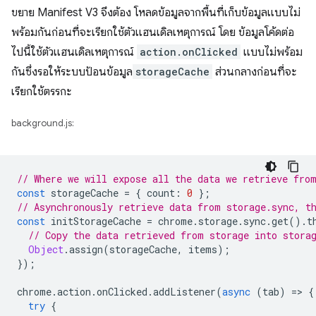
ขยาย Manifest V3 จึงต้อง โหลดข้อมูลจากพื้นที่เก็บข้อมูลแบบไม่
พร้อมกันก่อนที่จะเรียกใช้ตัวแฮนเดิลเหตุการณ์ โดย ข้อมูลโค้ดต่อ
ไปนี้ใช้ตัวแฮนเดิลเหตุการณ์
action.onClicked
แบบไม่พร้อม
กันซึ่งรอให้ระบบป้อนข้อมูล
storageCache
ส่วนกลางก่อนที่จะ
เรียกใช้ตรรกะ
background.js:
// Where we will expose all the data we retrieve fro
const
storageCache
=
{
count
:
0
};
// Asynchronously retrieve data from storage.sync, t
const
initStorageCache
=
chrome
.
storage
.
sync
.
get
().
t
// Copy the data retrieved from storage into stora
Object
.
assign
(
storageCache
,
items
);
});
chrome
.
action
.
onClicked
.
addListener
(
async
(
tab
)
=
>
{
try
{