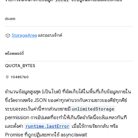
ประเภท
StorageArea
และออบเจ็กต์
พร็อพเพอร์ตี้
QUOTA_BYTES
10485760
จำนวนข้อมูลสูงสุด (เป็นไบต์) ที่จัดเก็บได้ในพื้นที่เก็บข้อมูลภายใน
ซึ่งวัดจากสตริง JSON ของค่าทุกค่าบวกกับความยาวของคีย์ทุกคีย์
ระบบจะละเว้นค่านี้หากส่วนขยายมี
unlimitedStorage
permission การอัปเดตที่จะทำให้เกินขีดจำกัดนี้จะล้มเหลวทันที
และตั้งค่า
runtime.lastError
เมื่อใช้การเรียกกลับ หรือ
Promise ที่ถูกปฏิเสธหากใช้ async/await