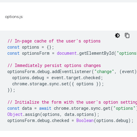
options.js:
// In-page cache of the user's options
const
options
=
{};
const
optionsForm
=
document
.
getElementById
(
"options
// Immediately persist options changes
optionsForm
.
debug
.
addEventListener
(
"change"
,
(
event
)
options
.
debug
=
event
.
target
.
checked
;
chrome
.
storage
.
sync
.
set
({
options
});
});
// Initialize the form with the user's option settin
const
data
=
await
chrome
.
storage
.
sync
.
get
(
"options"
Object
.
assign
(
options
,
data
.
options
);
optionsForm
.
debug
.
checked
=
Boolean
(
options
.
debug
);