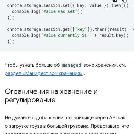
chrome
.
storage
.
session
.
set
({
key
:
value
}).
then
(()
=
console
.
log
(
"Value was set"
);
});
chrome
.
storage
.
session
.
get
([
"key"
]).
then
((
result
)
=
>
console
.
log
(
"Value currently is "
+
result
.
key
);
});
Чтобы узнать больше об
managed
зоне хранения, см.
раздел «Манифест зон хранения»
.
Ограничения на хранение и
регулирование
Не думайте о добавлении в хранилище через API как
о загрузке груза в большой грузовик. Представьте, что