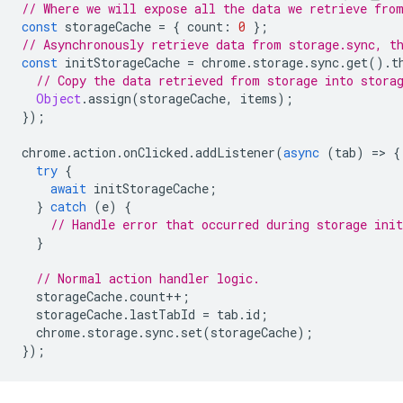
// Where we will expose all the data we retrieve fro
const
storageCache
=
{
count
:
0
};
// Asynchronously retrieve data from storage.sync, t
const
initStorageCache
=
chrome
.
storage
.
sync
.
get
().
t
// Copy the data retrieved from storage into stora
Object
.
assign
(
storageCache
,
items
);
});
chrome
.
action
.
onClicked
.
addListener
(
async
(
tab
)
=
>
{
try
{
await
initStorageCache
;
}
catch
(
e
)
{
// Handle error that occurred during storage init
}
// Normal action handler logic.
storageCache
.
count
++
;
storageCache
.
lastTabId
=
tab
.
id
;
chrome
.
storage
.
sync
.
set
(
storageCache
);
});