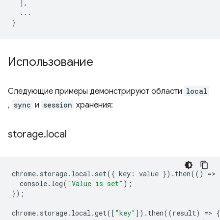
],
...
}
Использование
Следующие примеры демонстрируют области
local
,
sync
и
session
хранения:
storage
.
local
chrome
.
storage
.
local
.
set
({
key
:
value
}).
then
(()
=
>
console
.
log
(
"Value is set"
);
});
chrome
.
storage
.
local
.
get
([
"key"
]).
then
((
result
)
=
>
{