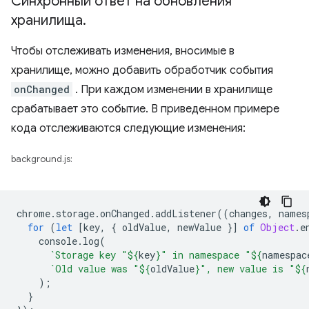
Синхронный ответ на обновления
хранилища
.
Чтобы отслеживать изменения, вносимые в
хранилище, можно добавить обработчик события
onChanged
. При каждом изменении в хранилище
срабатывает это событие. В приведенном примере
кода отслеживаются следующие изменения:
background.js:
chrome
.
storage
.
onChanged
.
addListener
((
changes
,
names
for
(
let
[
key
,
{
oldValue
,
newValue
}]
of
Object
.
e
console
.
log
(
`Storage key "
${
key
}
" in namespace "
${
namespac
`Old value was "
${
oldValue
}
", new value is "
${
);
}