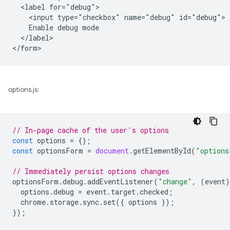
  <label for="debug">

    <input type="checkbox" name="debug" id="debug">

    Enable debug mode

  </label>

options.js:
// In-page cache of the user's options
const
options
=
{};
const
optionsForm
=
document
.
getElementById
(
"options
// Immediately persist options changes
optionsForm
.
debug
.
addEventListener
(
"change"
,
(
event
)
options
.
debug
=
event
.
target
.
checked
;
chrome
.
storage
.
sync
.
set
({
options
});
});