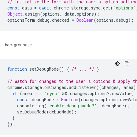
// Initialize the form with the user's option settin
const
data
=
await
chrome
.
storage
.
sync
.
get
(
"options"
Object
.
assign
(
options
,
data
.
options
);
optionsForm
.
debug
.
checked
=
Boolean
(
options
.
debug
);
background.js:
function
setDebugMode
()
{
/* ... */
}
// Watch for changes to the user's options & apply t
chrome
.
storage
.
onChanged
.
addListener
((
changes
,
area
)
if
(
area
===
'sync'
 && 
changes
.
options
?
.
newValue
)
const
debugMode
=
Boolean
(
changes
.
options
.
newVal
console
.
log
(
'enable debug mode?'
,
debugMode
);
setDebugMode
(
debugMode
);
}
});