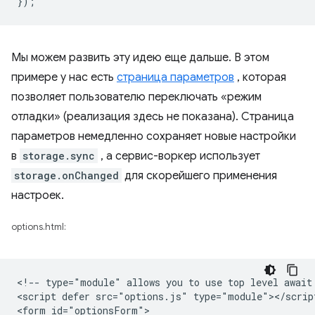
});
Мы можем развить эту идею еще дальше. В этом
примере у нас есть
страница параметров
, которая
позволяет пользователю переключать «режим
отладки» (реализация здесь не показана). Страница
параметров немедленно сохраняет новые настройки
в
storage.sync
, а сервис-воркер использует
storage.onChanged
для скорейшего применения
настроек.
options.html:
<!-- type="module" allows you to use top level await 
<script defer src="options.js" type="module"></script
<form id="optionsForm">
