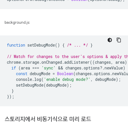
background.js:
function
setDebugMode
()
{
/* ... */
}
// Watch for changes to the user's options & apply t
chrome
.
storage
.
onChanged
.
addListener
((
changes
,
area
)
if
(
area
===
'sync'
 && 
changes
.
options
?
.
newValue
)
const
debugMode
=
Boolean
(
changes
.
options
.
newVal
console
.
log
(
'enable debug mode?'
,
debugMode
);
setDebugMode
(
debugMode
);
}
});
스토리지에서 비동기식으로 미리 로드