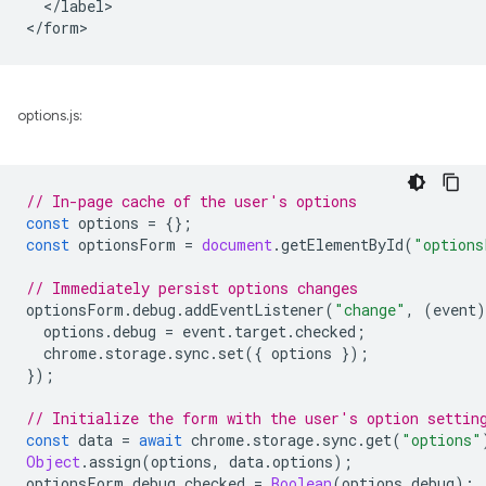
  </label>

options.js:
// In-page cache of the user's options
const
options
=
{};
const
optionsForm
=
document
.
getElementById
(
"options
// Immediately persist options changes
optionsForm
.
debug
.
addEventListener
(
"change"
,
(
event
)
options
.
debug
=
event
.
target
.
checked
;
chrome
.
storage
.
sync
.
set
({
options
});
});
// Initialize the form with the user's option settin
const
data
=
await
chrome
.
storage
.
sync
.
get
(
"options"
Object
.
assign
(
options
,
data
.
options
);
optionsForm
.
debug
.
checked
=
Boolean
(
options
.
debug
);