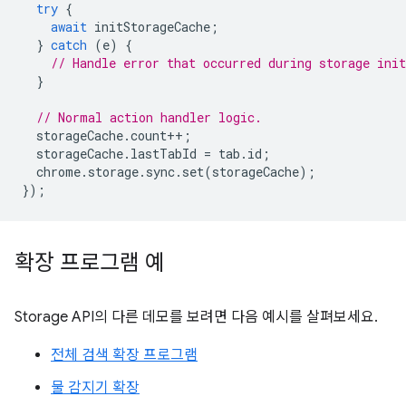
try
{
await
initStorageCache
;
}
catch
(
e
)
{
// Handle error that occurred during storage init
}
// Normal action handler logic.
storageCache
.
count
++
;
storageCache
.
lastTabId
=
tab
.
id
;
chrome
.
storage
.
sync
.
set
(
storageCache
);
});
확장 프로그램 예
Storage API의 다른 데모를 보려면 다음 예시를 살펴보세요.
전체 검색 확장 프로그램
물 감지기 확장