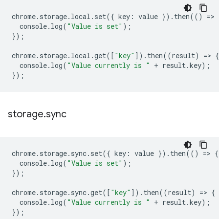
chrome
.
storage
.
local
.
set
({
key
:
value
}).
then
(()
=
>
console
.
log
(
"Value is set"
);
});
chrome
.
storage
.
local
.
get
([
"key"
]).
then
((
result
)
=
>
{
console
.
log
(
"Value currently is "
+
result
.
key
);
});
storage
.
sync
chrome
.
storage
.
sync
.
set
({
key
:
value
}).
then
(()
=
>
{
console
.
log
(
"Value is set"
);
});
chrome
.
storage
.
sync
.
get
([
"key"
]).
then
((
result
)
=
>
{
console
.
log
(
"Value currently is "
+
result
.
key
);
});