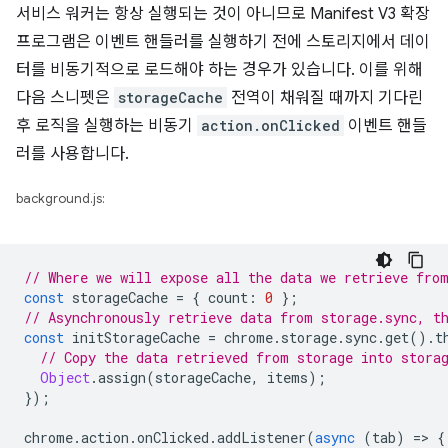
서비스 워커는 항상 실행되는 것이 아니므로 Manifest V3 확장
프로그램은 이벤트 핸들러를 실행하기 전에 스토리지에서 데이
터를 비동기적으로 로드해야 하는 경우가 있습니다. 이를 위해
다음 스니펫은
storageCache
전역이 채워질 때까지 기다린
후 로직을 실행하는 비동기
action.onClicked
이벤트 핸들
러를 사용합니다.
background.js:
// Where we will expose all the data we retrieve fro
const
storageCache
=
{
count
:
0
};
// Asynchronously retrieve data from storage.sync, t
const
initStorageCache
=
chrome
.
storage
.
sync
.
get
().
t
// Copy the data retrieved from storage into stora
Object
.
assign
(
storageCache
,
items
);
});
chrome
.
action
.
onClicked
.
addListener
(
async
(
tab
)
=
>
{