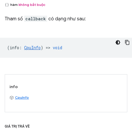
hàm
không bắt buộc
Tham số
callback
có dạng như sau:
(
info
:
CpuInfo
) =>
void
info
CpuInfo
GIÁ TRỊ TRẢ VỀ