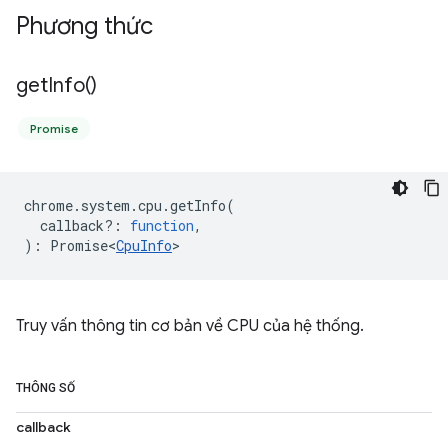
Phương thức
get
Info(
)
Promise
chrome
.
system
.
cpu
.
getInfo
(
callback?
:
function
,
)
:
Promise<
CpuInfo
>
Truy vấn thông tin cơ bản về CPU của hệ thống.
THÔNG SỐ
callback