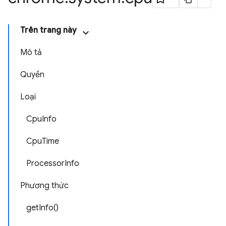
Trên trang này
Mô tả
Quyền
Loại
CpuInfo
CpuTime
ProcessorInfo
Phương thức
getInfo()