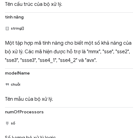
Tên cấu trúc của bộ xử lý.
tính năng
string[]
Một tập hợp mã tính năng cho biết một số khả năng của
bộ xử lý. Các mã hiện được hỗ trợ là "mmx", "sse", "sse2",
"sse3", "ssse3", "sse4_1", "sse4_2" và "avx".
modelName
chuỗi
Tên mẫu của bộ xử lý.
numOfProcessors
số