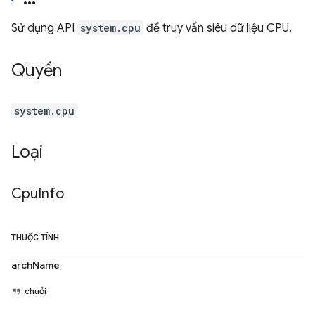
Sử dụng API
system.cpu
để truy vấn siêu dữ liệu CPU.
Quyền
system.cpu
Loại
Cpu
Info
THUỘC TÍNH
archName
chuỗi