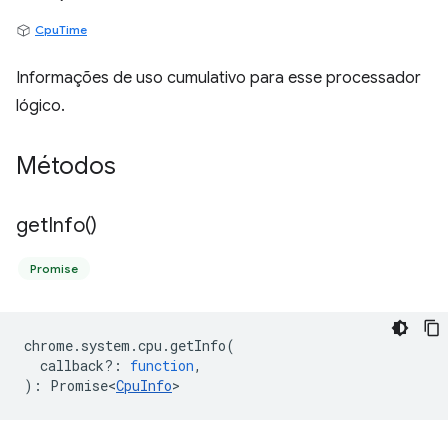
CpuTime
Informações de uso cumulativo para esse processador
lógico.
Métodos
get
Info(
)
Promise
chrome
.
system
.
cpu
.
getInfo
(
callback?
:
function
,
)
:
Promise<
CpuInfo
>