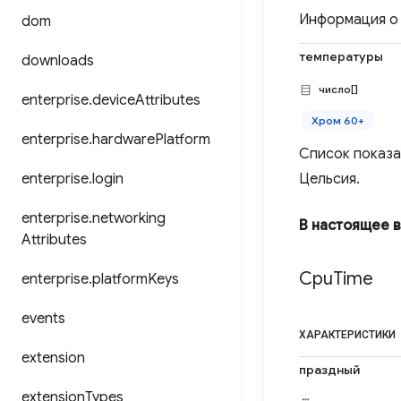
Информация о 
dom
температуры
downloads
число[]
enterprise
.
device
Attributes
Хром 60+
enterprise
.
hardware
Platform
Список показа
enterprise
.
login
Цельсия.
enterprise
.
networking
В настоящее 
Attributes
Cpu
Time
enterprise
.
platform
Keys
events
ХАРАКТЕРИСТИКИ
extension
праздный
extension
Types