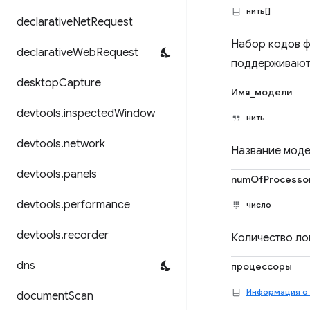
нить[]
declarative
Net
Request
Набор кодов ф
declarative
Web
Request
поддерживаются
desktop
Capture
Имя_модели
devtools
.
inspected
Window
нить
devtools
.
network
Название моде
devtools
.
panels
numOfProcesso
devtools
.
performance
число
devtools
.
recorder
Количество ло
dns
процессоры
Информация о
document
Scan