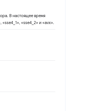
ора. В настоящее время
 «sse4_1», «sse4_2» и «avx».