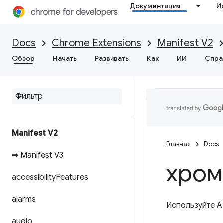
Документация
И
Docs
Chrome Extensions
Manifest V2
Обзор
Начать
Развивать
Как
ИИ
Спра
Manifest V2
Главная
Docs
➡ Manifest V3
хром
accessibility
Features
alarms
Используйте A
audio