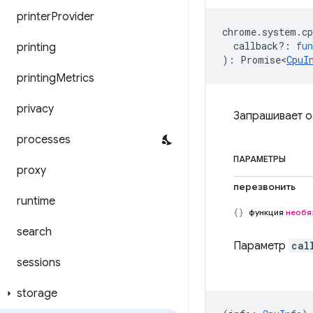
printer
Provider
chrome
.
system
.
cp
callback?
:
fun
printing
)
:
Promise<
CpuI
printing
Metrics
privacy
Запрашивает 
processes
ПАРАМЕТРЫ
proxy
перезвонить
runtime
функция
необя
search
Параметр
cal
sessions
storage