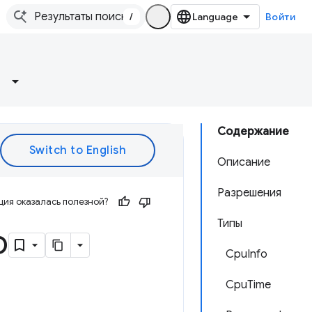
/
Войти
Содержание
Описание
Разрешения
ия оказалась полезной?
Типы
р
CpuInfo
CpuTime