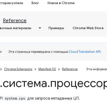
стории успеха
Блог
Новое в Chrome
Reference
вочные материалы
Примеры
Chrome Web Store
Эта страница переведена с помощью
Cloud Translation API
.
Chrome Extensions
Manifest V2
Reference
Эта информац
.
система
.
процессо
PI
system.cpu
для запроса метаданных ЦП.