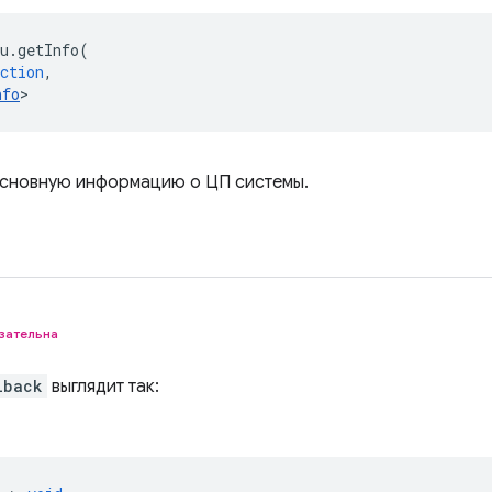
u
.
getInfo
(
ction
,
nfo
>
основную информацию о ЦП системы.
зательна
lback
выглядит так: