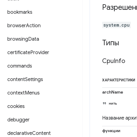
Разрешен
bookmarks
system.cpu
browser
Action
browsing
Data
Типы
certificate
Provider
Cpu
Info
commands
content
Settings
ХАРАКТЕРИСТИКИ
archName
context
Menus
нить
cookies
Название архи
debugger
функции
declarative
Content