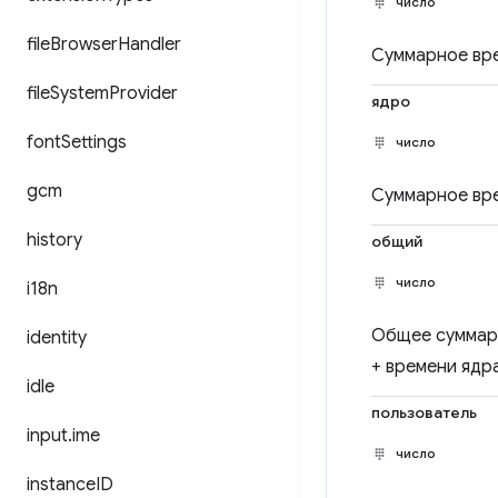
число
file
Browser
Handler
Суммарное вре
file
System
Provider
ядро
font
Settings
число
gcm
Суммарное вре
history
общий
число
i18n
Общее суммарн
identity
+ времени ядр
idle
пользователь
input
.
ime
число
instance
ID