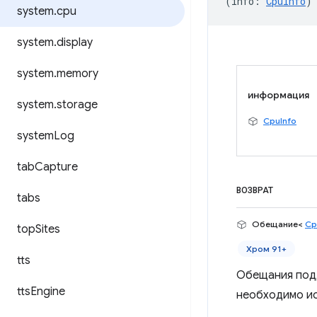
(
info
:
CpuInfo
)
system
.
cpu
system
.
display
system
.
memory
информация
system
.
storage
CpuInfo
system
Log
tab
Capture
ВОЗВРАТ
tabs
Обещание<
Cp
top
Sites
Хром 91+
tts
Обещания подд
tts
Engine
необходимо ис