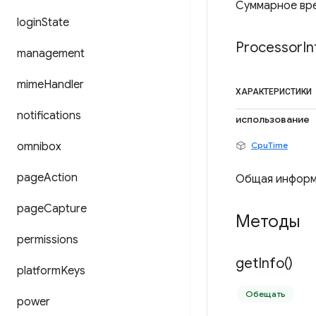
Суммарное вре
login
State
Processor
In
management
mime
Handler
ХАРАКТЕРИСТИКИ
notifications
использование
omnibox
CpuTime
page
Action
Общая информа
page
Capture
Методы
permissions
get
Info(
)
platform
Keys
Обещать
power