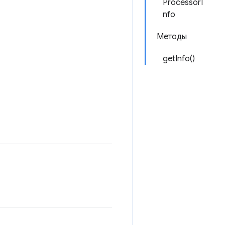
ProcessorI
nfo
Методы
getInfo()