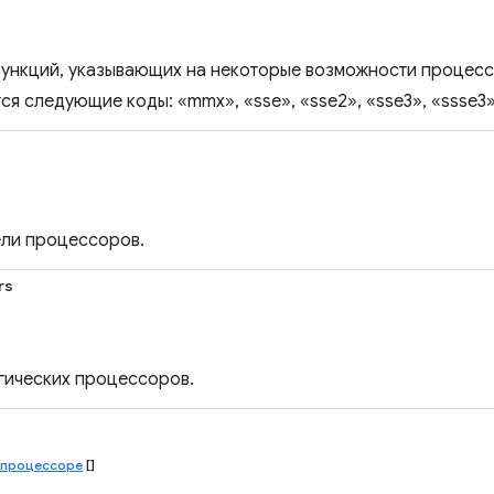
ункций, указывающих на некоторые возможности процесс
 следующие коды: «mmx», «sse», «sse2», «sse3», «ssse3»,
ли процессоров.
rs
гических процессоров.
 процессоре
[]