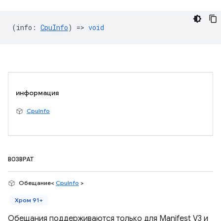
(
info
:
CpuInfo
) =>
void
информация
CpuInfo
ВОЗВРАТ
Обещание<
CpuInfo
>
Хром 91+
Обещания поддерживаются только для Manifest V3 и