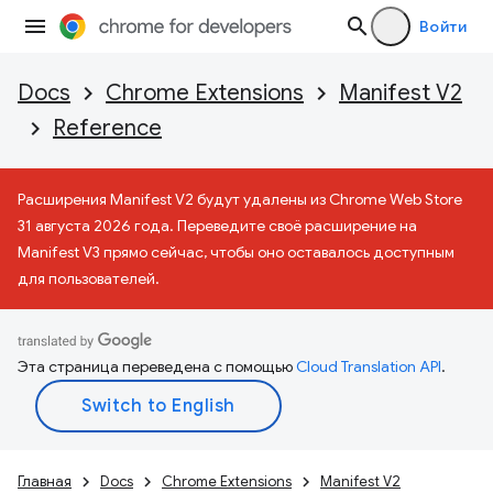
Войти
Docs
Chrome Extensions
Manifest V2
Reference
Расширения Manifest V2 будут удалены из Chrome Web Store
31 августа 2026 года. Переведите своё расширение на
Manifest V3 прямо сейчас, чтобы оно оставалось доступным
для пользователей.
Эта страница переведена с помощью
Cloud Translation API
.
Главная
Docs
Chrome Extensions
Manifest V2