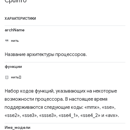
Cpu
Info
ХАРАКТЕРИСТИКИ
archName
нить
Название архитектуры процессоров.
функции
нить[]
Набор кодов функций, указывающих на некоторые
возможности процессора. В настоящее время
поддерживаются следующие коды: «mmx», «sse»,
«sse2», «sse3», «ssse3», «sse4_1», «sse4_2» и «avx».
Имя_модели