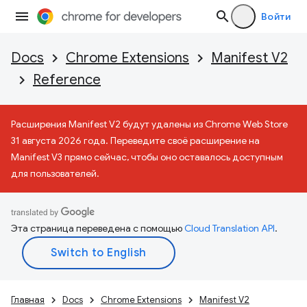
Войти
Docs
Chrome Extensions
Manifest V2
Reference
Расширения Manifest V2 будут удалены из Chrome Web Store
31 августа 2026 года. Переведите своё расширение на
Manifest V3 прямо сейчас, чтобы оно оставалось доступным
для пользователей.
Эта страница переведена с помощью
Cloud Translation API
.
Главная
Docs
Chrome Extensions
Manifest V2