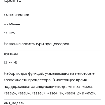
Cpu
Info
ХАРАКТЕРИСТИКИ
archName
нить
Название архитектуры процессоров.
функции
нить[]
Набор кодов функций, указывающих на некоторые
возможности процессора. В настоящее время
поддерживаются следующие коды: «mmx», «sse»,
«sse2», «sse3», «ssse3», «sse4_1», «sse4_2» и «avx».
Имя_модели