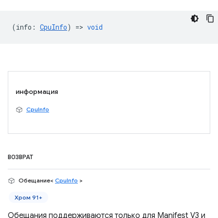
(
info
:
CpuInfo
) =>
void
информация
CpuInfo
ВОЗВРАТ
Обещание<
CpuInfo
>
Хром 91+
Обещания поддерживаются только для Manifest V3 и