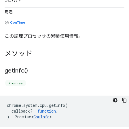
プロパティ
用途
CpuTime
この論理プロセッサの累積使用情報。
メソッド
get
Info(
)
Promise
chrome
.
system
.
cpu
.
getInfo
(
callback?
:
function
,
)
:
Promise<
CpuInfo
>