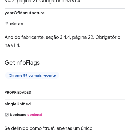
3.4.2, página 21. Obrigatório na v1.4.
yearOfManufacture
número
Ano do fabricante, seção 3.4.4, página 22. Obrigatório
na v1.4.
Get
Info
Flags
Chrome 59 ou mais recente
PROPRIEDADES
singleUnified
booleano
opcional
Se definido como "true", apenas um único