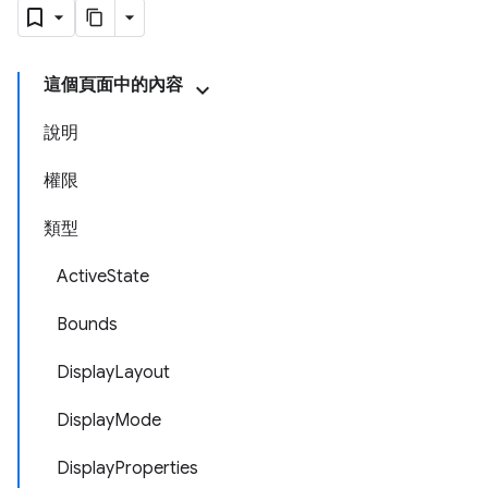
這個頁面中的內容
說明
權限
類型
ActiveState
Bounds
DisplayLayout
DisplayMode
DisplayProperties