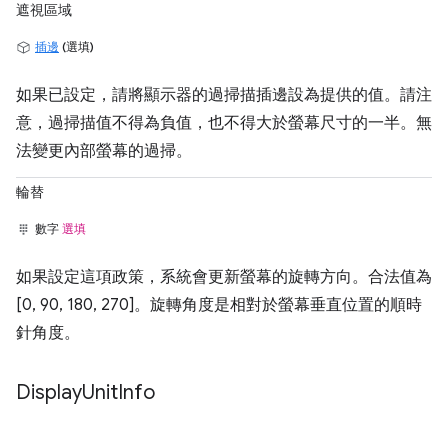
遮視區域
插邊
(選填)
如果已設定，請將顯示器的過掃描插邊設為提供的值。請注
意，過掃描值不得為負值，也不得大於螢幕尺寸的一半。無
法變更內部螢幕的過掃。
輪替
數字
選填
如果設定這項政策，系統會更新螢幕的旋轉方向。合法值為
[0, 90, 180, 270]。旋轉角度是相對於螢幕垂直位置的順時
針角度。
Display
Unit
Info