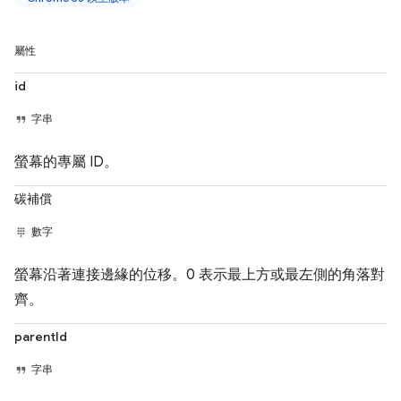
屬性
id
字串
螢幕的專屬 ID。
碳補償
數字
螢幕沿著連接邊緣的位移。0 表示最上方或最左側的角落對
齊。
parentId
字串