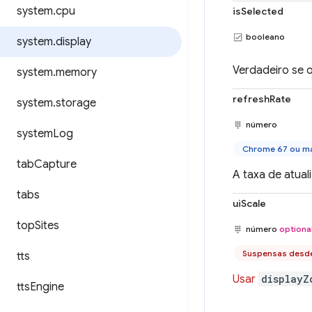
system
.
cpu
isSelected
booleano
system
.
display
Verdadeiro se o
system
.
memory
refreshRate
system
.
storage
número
system
Log
Chrome 67 ou ma
tab
Capture
A taxa de atua
tabs
uiScale
top
Sites
número
optiona
Suspensas desd
tts
Usar
displayZ
tts
Engine