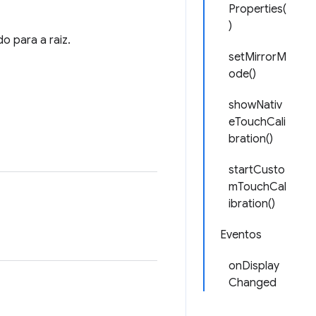
Properties(
)
o para a raiz.
setMirrorM
ode()
showNativ
eTouchCali
bration()
startCusto
mTouchCal
ibration()
Eventos
onDisplay
Changed