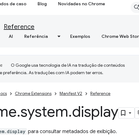
udos de caso
Blog
Novidades no Chrome
Reference
AI
Referência
Exemplos
Chrome Web Sto
O Google usa tecnologia de IA na tradução de conteúdos
e preferência. As traduções com IA podem ter erros.
ocs
Chrome Extensions
Manifest V2
Reference
me
.
system
.
display
em.display
para consultar metadados de exibição.