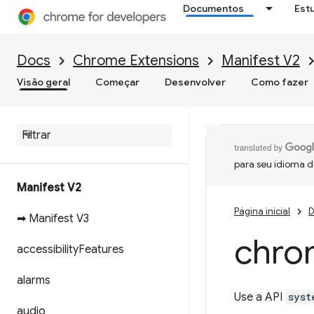
Documentos
Est
Docs
Chrome Extensions
Manifest V2
Visão geral
Começar
Desenvolver
Como fazer
para seu idioma d
Manifest V2
Página inicial
D
➡ Manifest V3
chro
accessibility
Features
alarms
Use a API
syst
audio