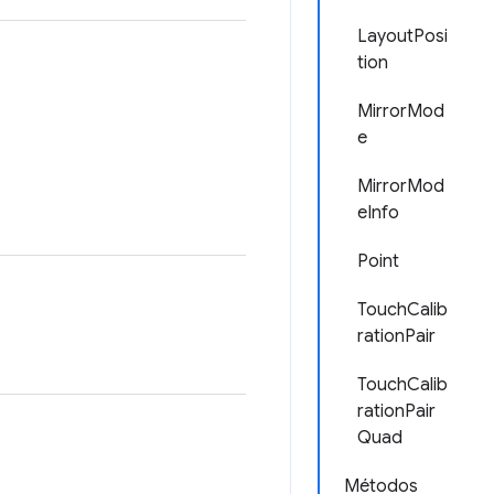
LayoutPosi
tion
MirrorMod
e
MirrorMod
eInfo
Point
TouchCalib
rationPair
TouchCalib
rationPair
Quad
Métodos