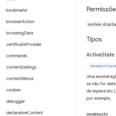
Permissõe
bookmarks
browser
Action
system.displ
browsing
Data
Tipos
certificate
Provider
Active
State
commands
Chrome 117 ou m
content
Settings
Uma enumeração 
context
Menus
se não for det
cookies
de espera etc.)
por exemplo.
debugger
declarative
Content
ENUMERAÇÃO