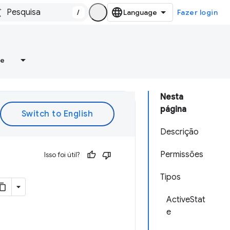
/
Fazer login
re
Nesta
página
Descrição
Permissões
Isso foi útil?
Tipos
ActiveStat
e