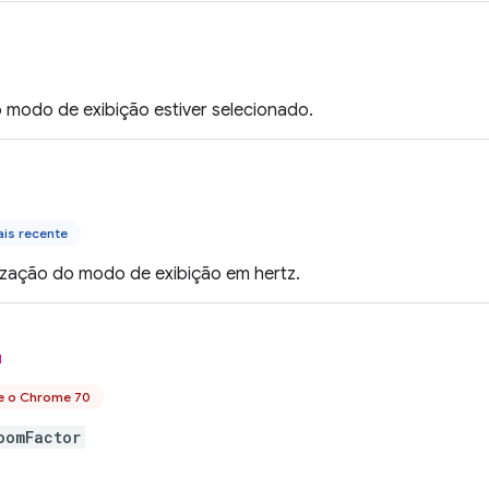
 modo de exibição estiver selecionado.
is recente
lização do modo de exibição em hertz.
l
e o Chrome 70
oomFactor