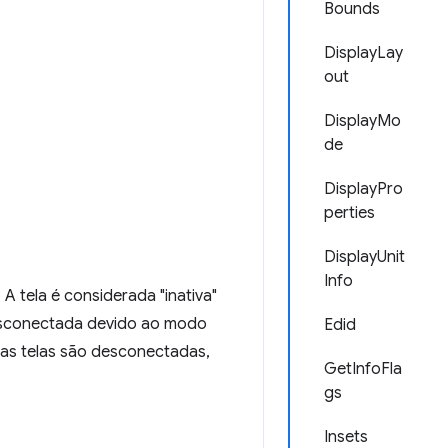
Bounds
DisplayLay
out
DisplayMo
de
DisplayPro
perties
DisplayUnit
Info
A tela é considerada "inativa"
desconectada devido ao modo
Edid
 as telas são desconectadas,
GetInfoFla
gs
Insets