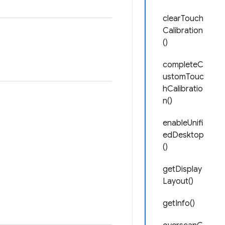
clearTouch
Calibration
()
completeC
ustomTouc
hCalibratio
n()
enableUnifi
edDesktop
()
getDisplay
Layout()
getInfo()