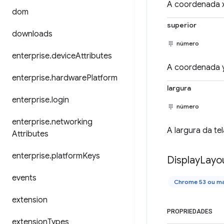
A coordenada x
dom
superior
downloads
número
enterprise
.
device
Attributes
A coordenada y
enterprise
.
hardware
Platform
largura
enterprise
.
login
número
enterprise
.
networking
A largura da tel
Attributes
enterprise
.
platform
Keys
Display
Layo
events
Chrome 53 ou ma
extension
PROPRIEDADES
extension
Types