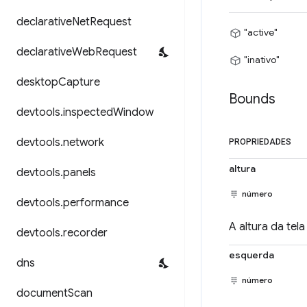
declarative
Net
Request
"active"
declarative
Web
Request
"inativo"
desktop
Capture
Bounds
devtools
.
inspected
Window
devtools
.
network
PROPRIEDADES
altura
devtools
.
panels
número
devtools
.
performance
A altura da tela
devtools
.
recorder
esquerda
dns
número
document
Scan