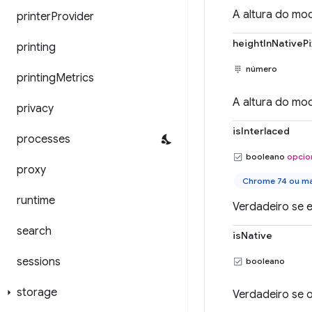
A altura do mod
printer
Provider
heightInNativePi
printing
número
printing
Metrics
A altura do mod
privacy
isInterlaced
processes
booleano
opcio
proxy
Chrome 74 ou ma
runtime
Verdadeiro se e
search
isNative
sessions
booleano
storage
Verdadeiro se o