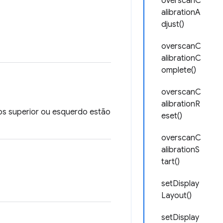
overscanC
alibrationA
djust()
overscanC
alibrationC
omplete()
overscanC
alibrationR
os superior ou esquerdo estão
eset()
overscanC
alibrationS
tart()
setDisplay
Layout()
setDisplay