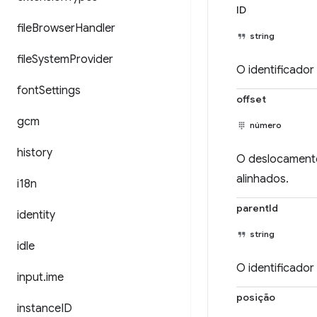
ID
file
Browser
Handler
string
file
System
Provider
O identificador
font
Settings
offset
gcm
número
history
O deslocamento
alinhados.
i18n
parentId
identity
string
idle
O identificador 
input
.
ime
posição
instance
ID