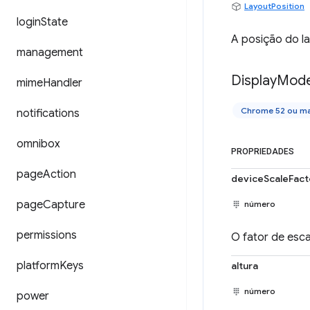
LayoutPosition
login
State
A posição do la
management
Display
Mod
mime
Handler
Chrome 52 ou ma
notifications
omnibox
PROPRIEDADES
page
Action
deviceScaleFact
page
Capture
número
permissions
O fator de esca
platform
Keys
altura
número
power