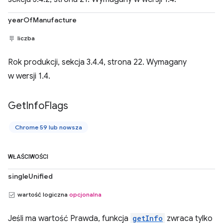
yearOfManufacture
liczba
Rok produkcji, sekcja 3.4.4, strona 22. Wymagany
w wersji 1.4.
Get
Info
Flags
Chrome 59 lub nowsza
WŁAŚCIWOŚCI
singleUnified
wartość logiczna
opcjonalna
Jeśli ma wartość Prawda, funkcja
getInfo
zwraca tylko