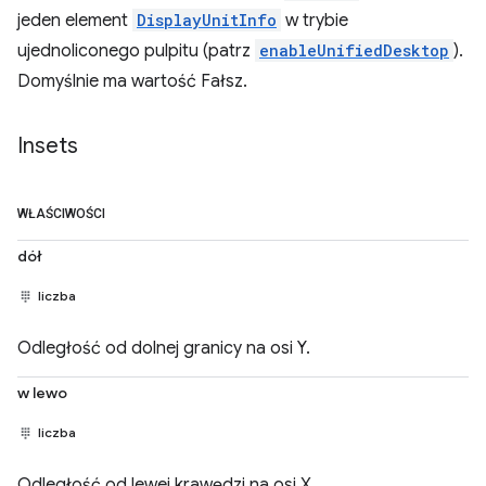
jeden element
DisplayUnitInfo
w trybie
ujednoliconego pulpitu (patrz
enableUnifiedDesktop
).
Domyślnie ma wartość Fałsz.
Insets
WŁAŚCIWOŚCI
dół
liczba
Odległość od dolnej granicy na osi Y.
w lewo
liczba
Odległość od lewej krawędzi na osi X.