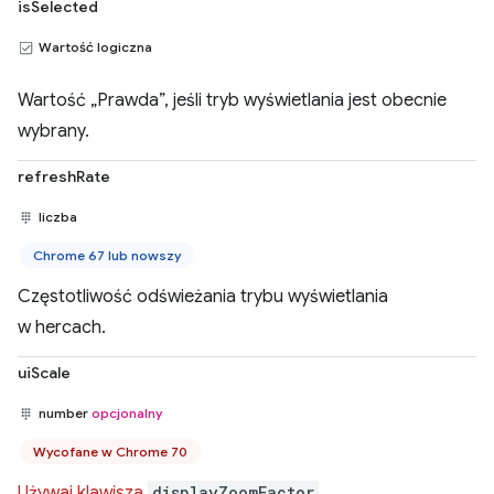
isSelected
Wartość logiczna
Wartość „Prawda”, jeśli tryb wyświetlania jest obecnie
wybrany.
refreshRate
liczba
Chrome 67 lub nowszy
Częstotliwość odświeżania trybu wyświetlania
w hercach.
uiScale
number
opcjonalny
Wycofane w Chrome 70
Używaj klawisza
displayZoomFactor