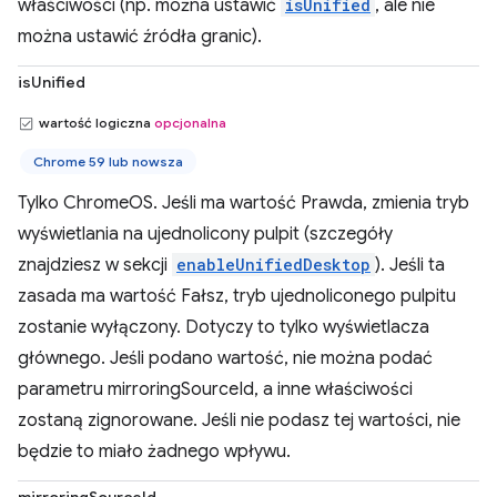
właściwości (np. można ustawić
isUnified
, ale nie
można ustawić źródła granic).
isUnified
wartość logiczna
opcjonalna
Chrome 59 lub nowsza
Tylko ChromeOS. Jeśli ma wartość Prawda, zmienia tryb
wyświetlania na ujednolicony pulpit (szczegóły
znajdziesz w sekcji
enableUnifiedDesktop
). Jeśli ta
zasada ma wartość Fałsz, tryb ujednoliconego pulpitu
zostanie wyłączony. Dotyczy to tylko wyświetlacza
głównego. Jeśli podano wartość, nie można podać
parametru mirroringSourceId, a inne właściwości
zostaną zignorowane. Jeśli nie podasz tej wartości, nie
będzie to miało żadnego wpływu.