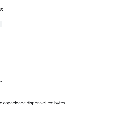
s
y
o
ty
e capacidade disponível, em bytes.