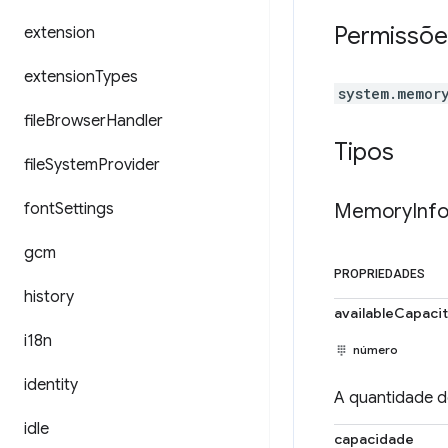
Permissõe
extension
extension
Types
system.memor
file
Browser
Handler
Tipos
file
System
Provider
font
Settings
Memory
Inf
gcm
PROPRIEDADES
history
availableCapaci
i18n
número
identity
A quantidade d
idle
capacidade