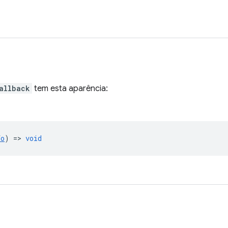
allback
tem esta aparência:
fo
) =>
void