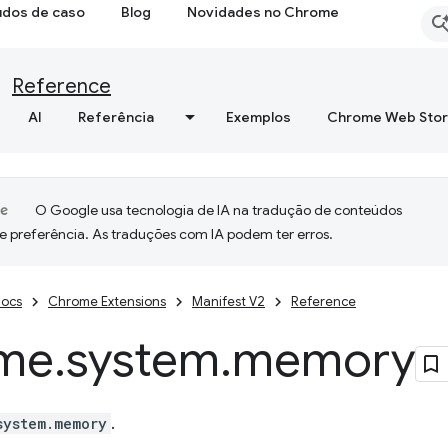
udos de caso
Blog
Novidades no Chrome
Reference
AI
Referência
Exemplos
Chrome Web Sto
O Google usa tecnologia de IA na tradução de conteúdos
e preferência. As traduções com IA podem ter erros.
ocs
Chrome Extensions
Manifest V2
Reference
me
.
system
.
memory
system.memory
.