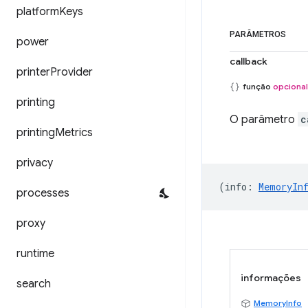
platform
Keys
PARÂMETROS
power
callback
printer
Provider
função
opcional
printing
O parâmetro
c
printing
Metrics
privacy
(
info
:
MemoryIn
processes
proxy
runtime
informações
search
MemoryInfo