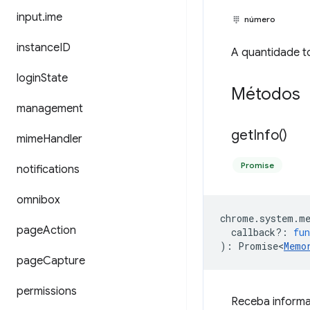
input
.
ime
número
instance
ID
A quantidade to
login
State
Métodos
management
get
Info(
)
mime
Handler
Promise
notifications
omnibox
chrome
.
system
.
m
page
Action
callback?
:
fun
)
:
Promise<
Memo
page
Capture
permissions
Receba informa