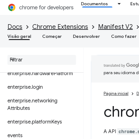
Documentos
Est
dns
documentScan
Docs
Chrome Extensions
Manifest V2
dom
Visão geral
Começar
Desenvolver
Como fazer
downloads
enterprise
.
device
Attributes
para seu idioma d
enterprise
.
hardware
Platform
enterprise
.
login
Página inicial
D
enterprise
.
networking
chro
Attributes
enterprise
.
platform
Keys
A API
chrome.
events