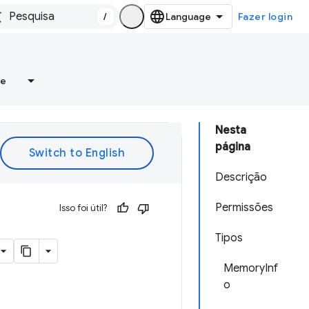
/
Fazer login
re
Nesta
página
Descrição
Permissões
Isso foi útil?
Tipos
MemoryInf
o