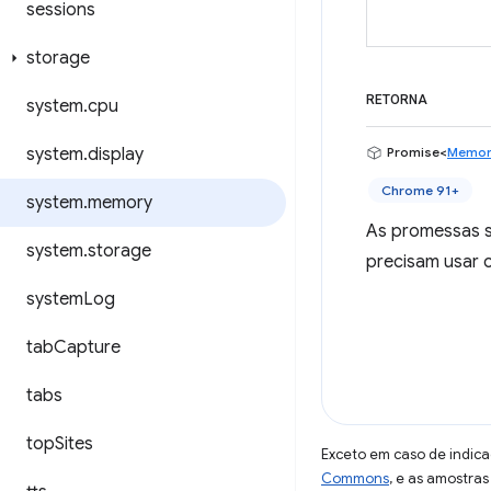
sessions
storage
RETORNA
system
.
cpu
system
.
display
Promise<
Memor
Chrome 91+
system
.
memory
As promessas s
system
.
storage
precisam usar c
system
Log
tab
Capture
tabs
top
Sites
Exceto em caso de indica
Commons
, e as amostra