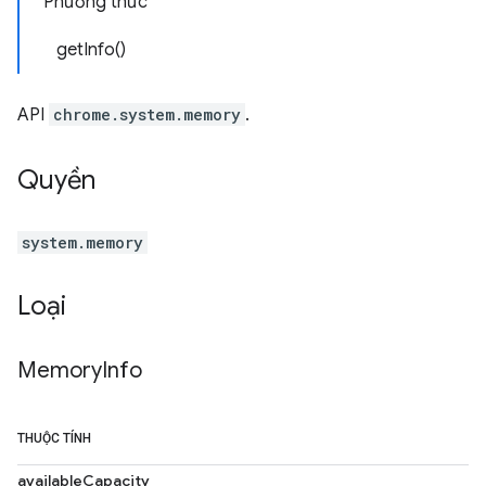
Phương thức
getInfo()
API
chrome.system.memory
.
Quyền
system.memory
Loại
Memory
Info
THUỘC TÍNH
availableCapacity