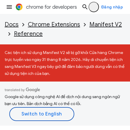
Đăng nhập
Docs
Chrome Extensions
Manifest V2
Reference
Các tiện ích sử dụng Manifest V2 sẽ bị gỡ khỏi Cửa hàng Chrome
trực tuyến vào ngày 31 tháng 8 năm 2026. Hãy di chuyển tiện ích
sang Manifest V3 ngay bây giờ để đảm bảo người dùng vẫn có thể
sử dụng tiện ích của bạn.
Google sử dụng công nghệ AI để dịch nội dung sang ngôn ngữ
bạn ưu tiên. Bản dịch bằng AI có thể có lỗi.