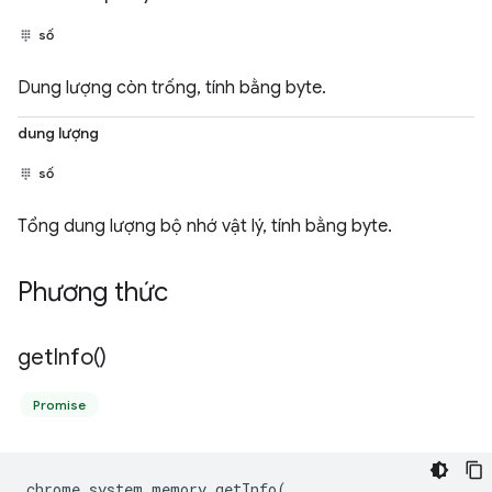
số
Dung lượng còn trống, tính bằng byte.
dung lượng
số
Tổng dung lượng bộ nhớ vật lý, tính bằng byte.
Phương thức
get
Info(
)
Promise
chrome
.
system
.
memory
.
getInfo
(