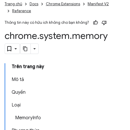
Trang chủ
Docs
Chrome Extensions
Manifest V2
Reference
Thông tin này có hữu ích không cho bạn không?
chrome
.
system
.
memory
Trên trang này
Mô tả
Quyền
Loại
MemoryInfo