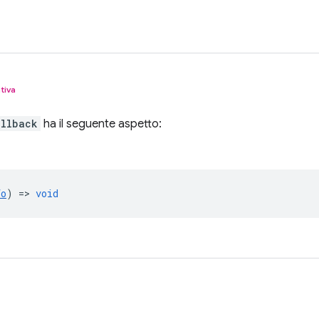
tiva
allback
ha il seguente aspetto:
fo
) =>
void