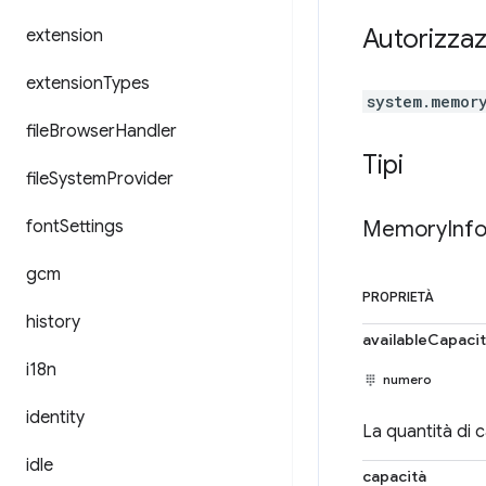
Autorizzaz
extension
extension
Types
system.memor
file
Browser
Handler
Tipi
file
System
Provider
font
Settings
Memory
Inf
gcm
PROPRIETÀ
history
availableCapaci
i18n
numero
identity
La quantità di c
idle
capacità