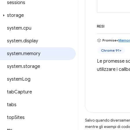
sessions
storage
RESI
system
.
cpu
system
.
display
Promise<
Memor
Chrome 91+
system
.
memory
Le promesse son
system
.
storage
utilizzare i callb
system
Log
tab
Capture
tabs
top
Sites
Salvo quando diversamente
mentre gli esempi di codi