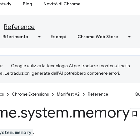
study
Blog
Novità di Chrome
Reference
Riferimento
Esempi
Chrome Web Store
Google utilizza la tecnologia AI per tradurre i contenuti nella
ta. Le traduzioni generate dall'AI potrebbero contenere errori.
cs
Chrome Extensions
Manifest V2
Reference
Qu
me
.
system
.
memory
ystem.memory
.