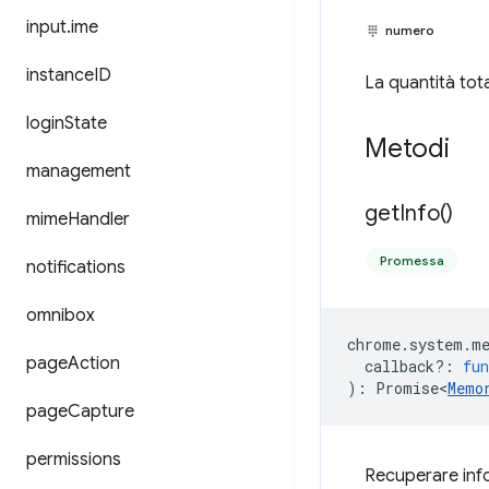
input
.
ime
numero
instance
ID
La quantità tota
login
State
Metodi
management
get
Info(
)
mime
Handler
Promessa
notifications
omnibox
chrome
.
system
.
m
page
Action
callback?
:
fun
)
:
Promise<
Memo
page
Capture
permissions
Recuperare info