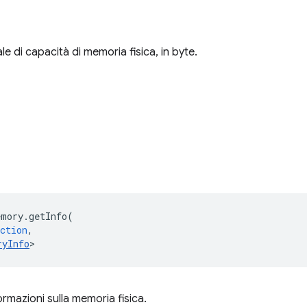
le di capacità di memoria fisica, in byte.
emory
.
getInfo
(
ction
,
ryInfo
>
rmazioni sulla memoria fisica.