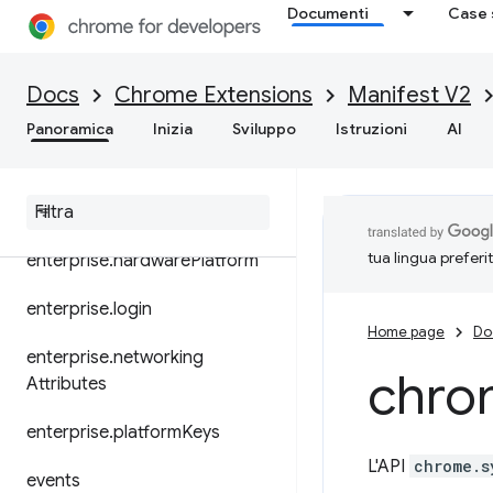
Documenti
Case 
dns
documentScan
Docs
Chrome Extensions
Manifest V2
dom
Panoramica
Inizia
Sviluppo
Istruzioni
AI
downloads
enterprise
.
device
Attributes
tua lingua preferi
enterprise
.
hardware
Platform
enterprise
.
login
Home page
Do
enterprise
.
networking
chro
Attributes
enterprise
.
platform
Keys
L'API
chrome.s
events