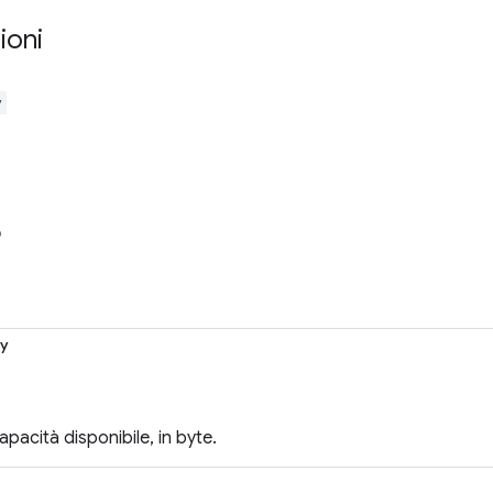
ioni
y
o
ty
apacità disponibile, in byte.