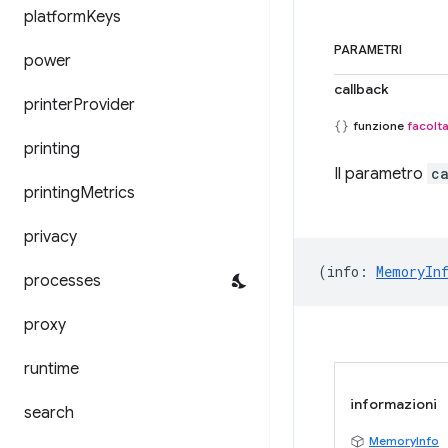
platform
Keys
PARAMETRI
power
callback
printer
Provider
funzione
facolta
printing
Il parametro
c
printing
Metrics
privacy
(
info
:
MemoryIn
processes
proxy
runtime
informazioni
search
MemoryInfo