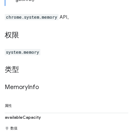
chrome.system.memory
API。
权限
system.memory
类型
Memory
Info
属性
availableCapacity
数值