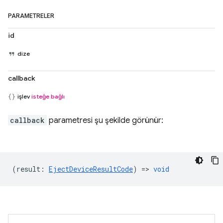
PARAMETRELER
id
dize
callback
işlev
isteğe bağlı
callback
parametresi şu şekilde görünür:
(
result
:
EjectDeviceResultCode
) =>
void