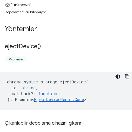
"unknown"
Depolama türü bilinmiyor.
Yöntemler
eject
Device(
)
Promise
chrome
.
system
.
storage
.
ejectDevice
(
id
:
string
,
callback?
:
function
,
)
:
Promise<
EjectDeviceResultCode
>
Çıkarılabilir depolama cihazını çıkarır.