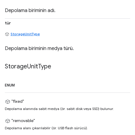
Depolama biriminin adı.
tür
StorageUnitType
Depolama biriminin medya türü.
Storage
Unit
Type
ENUM
"fixed"
Depolama alanında sabit medya (ör. sabit disk veya SSD) bulunur.
"removable"
Depolama alanı çıkarılabilir (ör. USB flash sürücü).