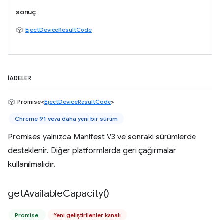
sonuç
EjectDeviceResultCode
İADELER
Promise<
EjectDeviceResultCode
>
Chrome 91 veya daha yeni bir sürüm
Promises yalnızca Manifest V3 ve sonraki sürümlerde
desteklenir. Diğer platformlarda geri çağırmalar
kullanılmalıdır.
get
Available
Capacity(
)
Promise
Yeni geliştirilenler kanalı