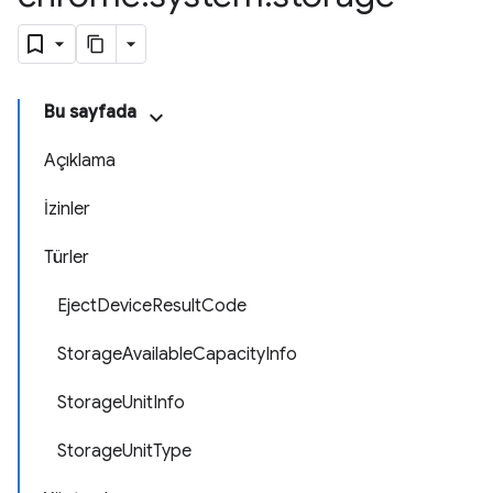
Bu sayfada
Açıklama
İzinler
Türler
EjectDeviceResultCode
StorageAvailableCapacityInfo
StorageUnitInfo
StorageUnitType