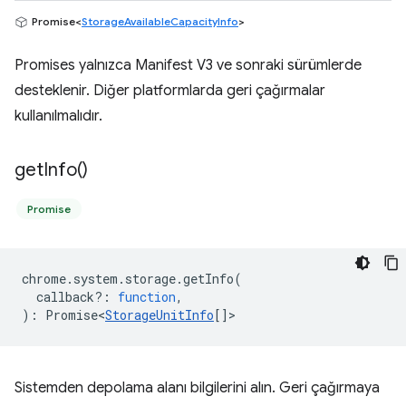
Promise<
StorageAvailableCapacityInfo
>
Promises yalnızca Manifest V3 ve sonraki sürümlerde
desteklenir. Diğer platformlarda geri çağırmalar
kullanılmalıdır.
get
Info(
)
Promise
chrome
.
system
.
storage
.
getInfo
(
callback?
:
function
,
)
:
Promise<
StorageUnitInfo
[]
>
Sistemden depolama alanı bilgilerini alın. Geri çağırmaya