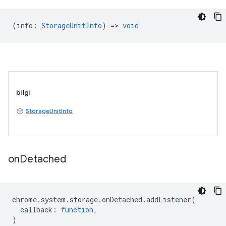
(
info
:
StorageUnitInfo
) =>
void
bilgi
StorageUnitInfo
on
Detached
chrome
.
system
.
storage
.
onDetached
.
addListener
(
callback
:
function
,
)