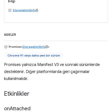
bilgi
StorageUnitInfo
[]
İADELER
Promise<
StorageUnitInfo
[]>
Chrome 91 veya daha yeni bir sürüm
Promises yalnızca Manifest V3 ve sonraki sürümlerde
desteklenir. Diğer platformlarda geri çağırmalar
kullanılmalıdır.
Etkinlikler
on
Attached