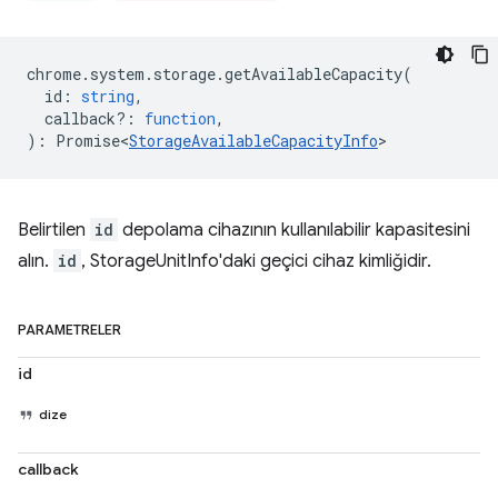
chrome
.
system
.
storage
.
getAvailableCapacity
(
id
:
string
,
callback?
:
function
,
)
:
Promise<
StorageAvailableCapacityInfo
>
Belirtilen
id
depolama cihazının kullanılabilir kapasitesini
alın.
id
, StorageUnitInfo'daki geçici cihaz kimliğidir.
PARAMETRELER
id
dize
callback