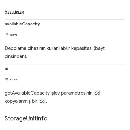
ÖZELLIKLER
availableCapacity
sayı
Depolama cihazının kullanılabilir kapasitesi (bayt
cinsinden).
id
dize
getAvailableCapacity işlev parametresinin
id
kopyalanmış bir
id
.
Storage
Unit
Info