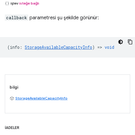
işlev
isteğe bağlı
callback
parametresi şu şekilde görünür:
(
info
:
StorageAvailableCapacityInfo
) =>
void
bilgi
StorageAvailableCapacityInfo
İADELER