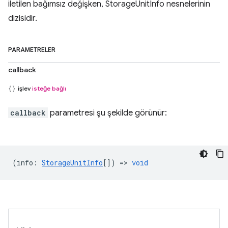
iletilen bağımsız değişken, StorageUnitInfo nesnelerinin
dizisidir.
PARAMETRELER
callback
işlev
isteğe bağlı
callback
parametresi şu şekilde görünür:
(
info
:
StorageUnitInfo
[]) =>
void