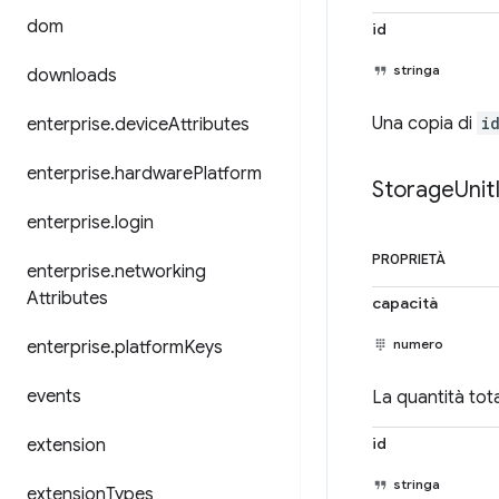
dom
id
stringa
downloads
Una copia di
i
enterprise
.
device
Attributes
enterprise
.
hardware
Platform
Storage
Unit
enterprise
.
login
PROPRIETÀ
enterprise
.
networking
Attributes
capacità
numero
enterprise
.
platform
Keys
events
La quantità tota
id
extension
stringa
extension
Types