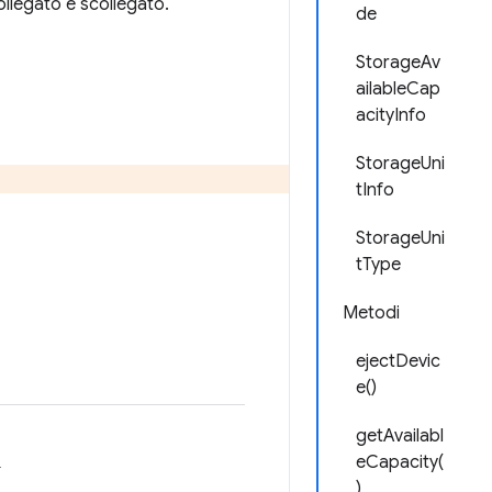
ollegato e scollegato.
de
StorageAv
ailableCap
acityInfo
StorageUni
tInfo
StorageUni
tType
Metodi
ejectDevic
e()
getAvailabl
eCapacity(
.
)