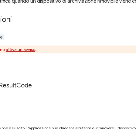
ifica quando un dispositivo di archiviazione rimovibile viene c
ioni
ge
one
attiva un avviso
.
Result
Code
one è riuscito. L'applicazione può chiedere all'utente di rimuovere il dispositivo