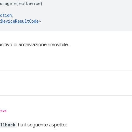
orage
.
ejectDevice
(
ction
,
tDeviceResultCode
>
sitivo di archiviazione rimovibile.
tiva
allback
ha il seguente aspetto: