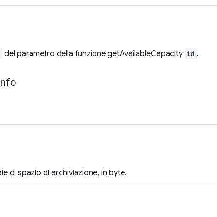
d
del parametro della funzione getAvailableCapacity
id
.
Info
le di spazio di archiviazione, in byte.