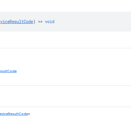
eviceResultCode
) =>
void
esultCode
eviceResultCode
>