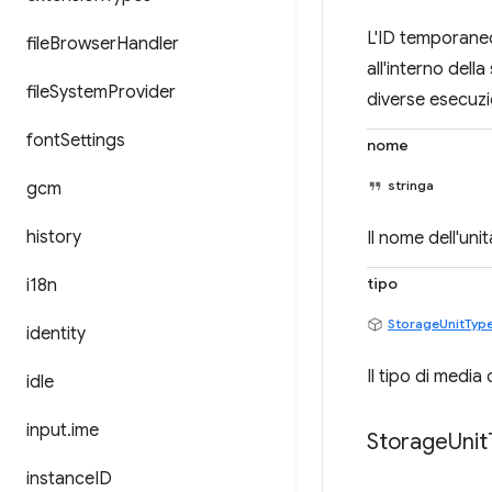
L'ID temporaneo
file
Browser
Handler
all'interno dell
file
System
Provider
diverse esecuzio
font
Settings
nome
stringa
gcm
history
Il nome dell'unit
tipo
i18n
StorageUnitTyp
identity
Il tipo di media 
idle
input
.
ime
Storage
Unit
instance
ID