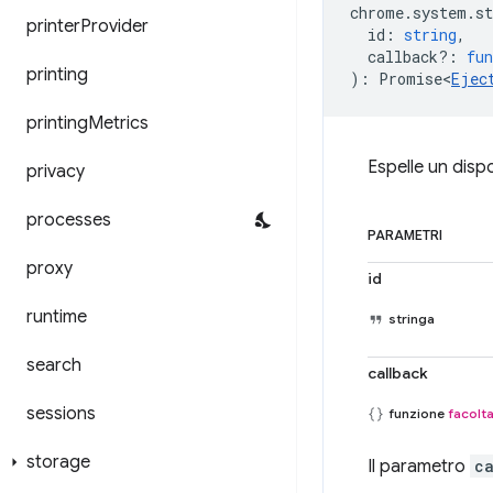
chrome
.
system
.
st
printer
Provider
id
:
string
,
callback?
:
fun
printing
)
:
Promise<
Ejec
printing
Metrics
Espelle un dispo
privacy
processes
PARAMETRI
proxy
id
runtime
stringa
search
callback
sessions
funzione
facolta
storage
Il parametro
c