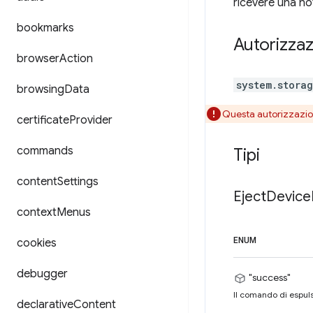
ricevere una not
bookmarks
Autorizzaz
browser
Action
system.stora
browsing
Data
Questa autorizzazi
certificate
Provider
commands
Tipi
content
Settings
Eject
Device
context
Menus
ENUM
cookies
debugger
"success"
Il comando di espulsi
declarative
Content