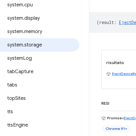
system
.
cpu
system
.
display
(
result
:
EjectD
system
.
memory
system
.
storage
system
Log
risultato
tab
Capture
EjectDeviceR
tabs
top
Sites
RESI
tts
Promise<
EjectD
tts
Engine
Chrome 91+