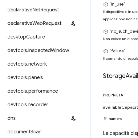
"in_use"
declarative
Net
Request
Il dispositivo è in u
applicazione non ha 
declarative
Web
Request
"no_such_devi
desktop
Capture
Non esiste un disposi
devtools
.
inspected
Window
"failure"
Il comando di espuls
devtools
.
network
Storage
Avai
devtools
.
panels
devtools
.
performance
PROPRIETÀ
devtools
.
recorder
availableCapaci
dns
numero
document
Scan
La capacità disp