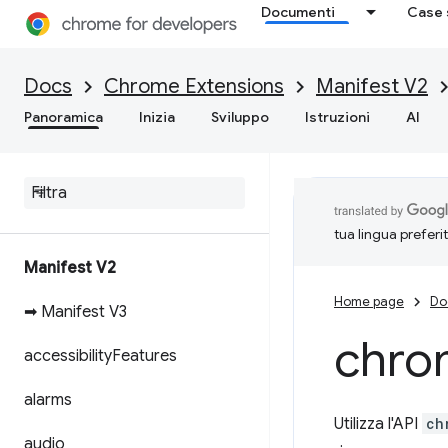
Documenti
Case 
Docs
Chrome Extensions
Manifest V2
Panoramica
Inizia
Sviluppo
Istruzioni
AI
tua lingua preferi
Manifest V2
Home page
Do
➡ Manifest V3
chro
accessibility
Features
alarms
Utilizza l'API
ch
audio