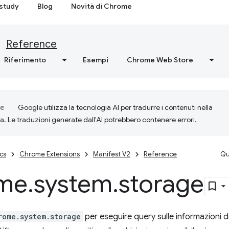
study
Blog
Novità di Chrome
Reference
Riferimento
Esempi
Chrome Web Store
Google utilizza la tecnologia AI per tradurre i contenuti nella
ta. Le traduzioni generate dall'AI potrebbero contenere errori.
cs
Chrome Extensions
Manifest V2
Reference
Qu
me
.
system
.
storage
rome.system.storage
per eseguire query sulle informazioni dei