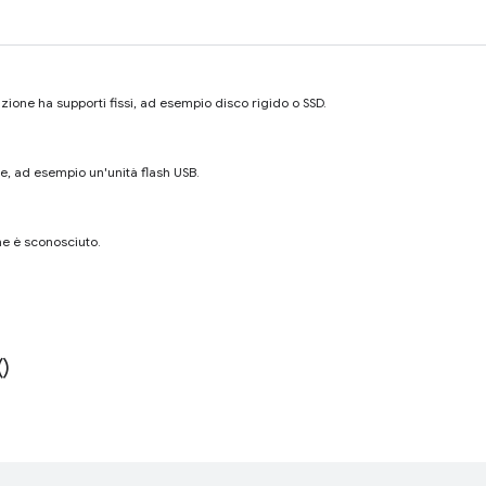
azione ha supporti fissi, ad esempio disco rigido o SSD.
le, ad esempio un'unità flash USB.
one è sconosciuto.
(
)