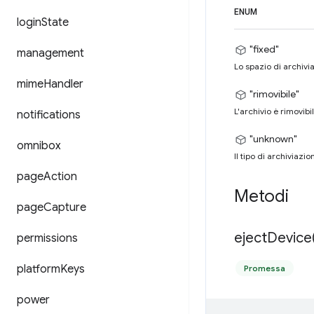
ENUM
login
State
"fixed"
management
Lo spazio di archivi
mime
Handler
"rimovibile"
L'archivio è rimovibi
notifications
"unknown"
omnibox
Il tipo di archiviazi
page
Action
Metodi
page
Capture
eject
Device
permissions
platform
Keys
Promessa
power