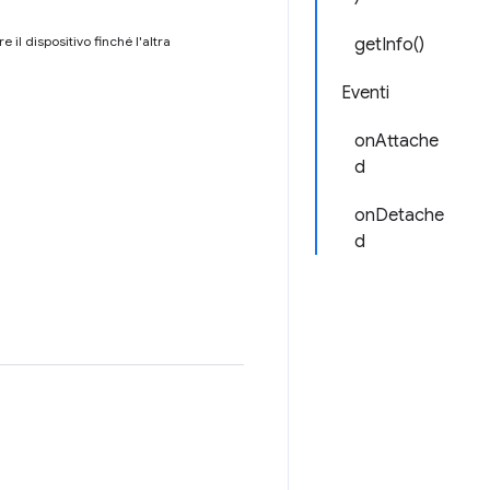
 il dispositivo finché l'altra
getInfo()
Eventi
onAttache
d
onDetache
d