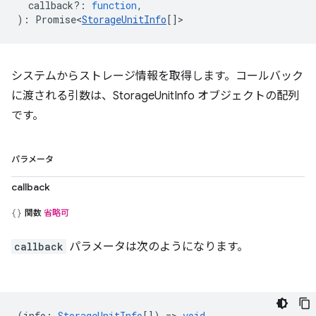
callback?
:
function
,
)
:
Promise<
StorageUnitInfo
[]
>
システムからストレージ情報を取得します。コールバック
に渡される引数は、StorageUnitInfo オブジェクトの配列
です。
パラメータ
callback
関数
省略可
callback
パラメータは次のようになります。
(
info
:
StorageUnitInfo
[]) =>
void