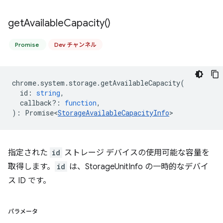
get
Available
Capacity(
)
Promise
Dev チャンネル
chrome
.
system
.
storage
.
getAvailableCapacity
(
id
:
string
,
callback?
:
function
,
)
:
Promise<
StorageAvailableCapacityInfo
>
指定された
id
ストレージ デバイスの使用可能な容量を
取得します。
id
は、StorageUnitInfo の一時的なデバイ
ス ID です。
パラメータ