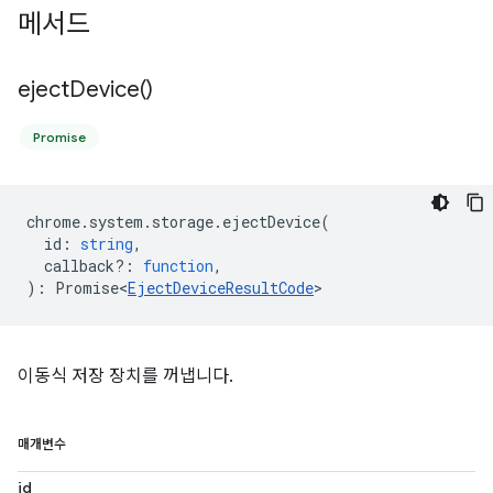
메서드
eject
Device(
)
Promise
chrome
.
system
.
storage
.
ejectDevice
(
id
:
string
,
callback?
:
function
,
)
:
Promise<
EjectDeviceResultCode
>
이동식 저장 장치를 꺼냅니다.
매개변수
id