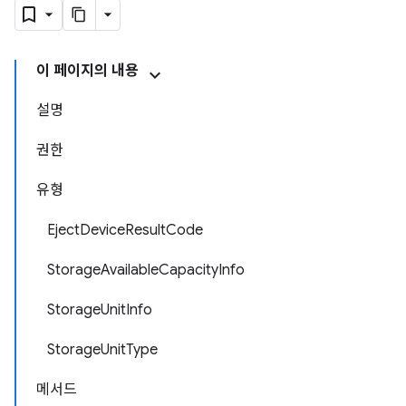
이 페이지의 내용
설명
권한
유형
EjectDeviceResultCode
StorageAvailableCapacityInfo
StorageUnitInfo
StorageUnitType
메서드