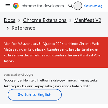
Oturum aç
Docs
Chrome Extensions
Manifest V2
Reference
Manifest V2 uzantıları, 31 Ağustos 2026 tarihinde Chrome Web
Mağazası'ndan kaldırılacak. Uzantınızın kullanıcılar tarafından
kullanılmaya devam etmesi için uzantınızı hemen Manifest V3'e
taşıyın.
Google, içerikleri tercih ettiğiniz dile çevirmek için yapay zeka
teknolojisini kullanır. Yapay zeka çevirilerinde hata olabilir.