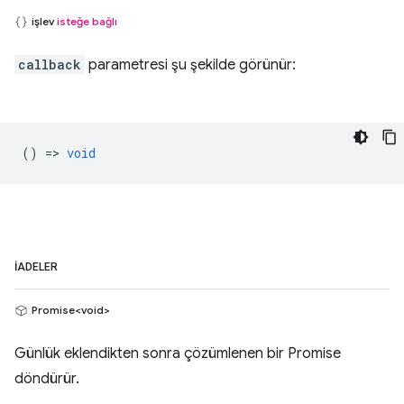
işlev
isteğe bağlı
callback
parametresi şu şekilde görünür:
() =>
void
İADELER
Promise<void>
Günlük eklendikten sonra çözümlenen bir Promise
döndürür.