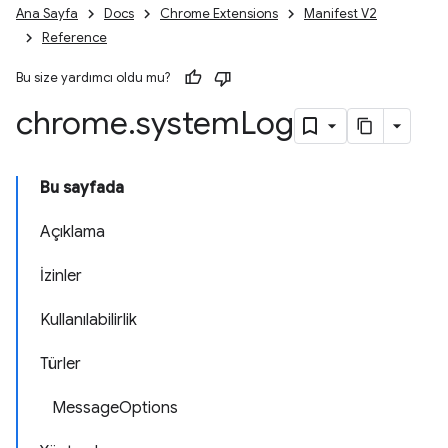
Ana Sayfa
Docs
Chrome Extensions
Manifest V2
Reference
Bu size yardımcı oldu mu?
chrome
.
system
Log
Bu sayfada
Açıklama
İzinler
Kullanılabilirlik
Türler
MessageOptions