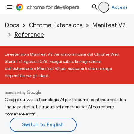
Accedi
Docs
Chrome Extensions
Manifest V2
Reference
Le estensioni Manifest V2 verranno rimosse dal Chrome Web
Store il 31 agosto 2026. Esegui subito la migrazione
dell'estensione a Manifest V3 per assicurarti che rimanga
disponibile per gli utenti.
Google utilizza la tecnologia AI per tradurre i contenuti nella tua
lingua preferita. Le traduzioni generate dall'AI potrebbero
contenere errori.