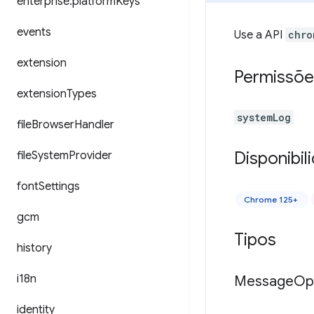
enterprise
.
platform
Keys
events
Use a API
chro
extension
Permissõe
extension
Types
systemLog
file
Browser
Handler
Disponibil
file
System
Provider
font
Settings
Chrome 125+
gcm
Tipos
history
i18n
Message
Op
identity