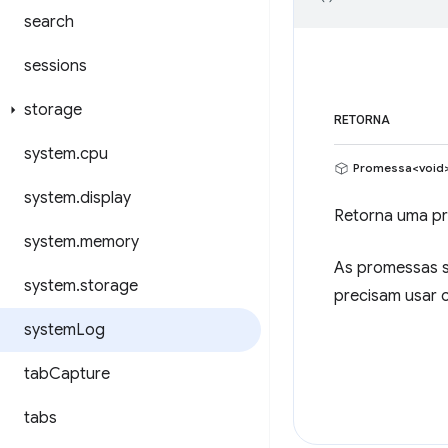
search
sessions
storage
RETORNA
system
.
cpu
Promessa<void
system
.
display
Retorna uma pr
system
.
memory
As promessas s
system
.
storage
precisam usar c
system
Log
tab
Capture
tabs