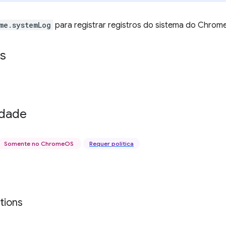
me.systemLog
para registrar registros do sistema do Chrom
s
idade
Somente no ChromeOS
Requer política
tions