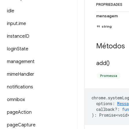
PROPRIEDADES
idle
mensagem
input
.
ime
string
instance
ID
Métodos
login
State
management
add(
)
mime
Handler
Promessa
notifications
chrome
.
systemLo
omnibox
options
:
Messa
callback?
:
fun
page
Action
)
:
Promise<void
page
Capture