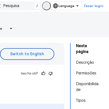
/
Fazer login
re
Nesta
página
Descrição
Permissões
Isso foi útil?
Disponibilida
de
Tipos