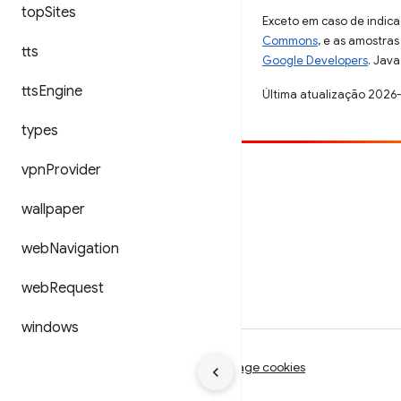
top
Sites
Exceto em caso de indica
Commons
, e as amostra
tts
Google Developers
. Java
tts
Engine
Última atualização 2026
types
vpn
Provider
Contribuir
Registre um bug
wallpaper
Veja as questões em aberto
web
Navigation
web
Request
windows
Termos de Serviço
Privacidade
Manage cookies