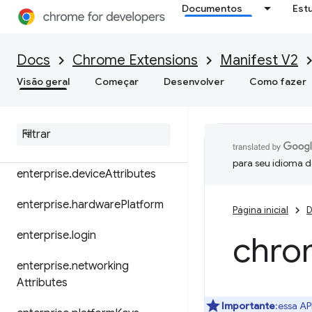
Documentos
Est
devtools.recorder
dns
Docs
Chrome Extensions
Manifest V2
Visão geral
documentScan
Começar
Desenvolver
Como fazer
dom
downloads
para seu idioma d
enterprise
.
device
Attributes
enterprise
.
hardware
Platform
Página inicial
D
enterprise
.
login
chro
enterprise
.
networking
Attributes
Importante
:essa AP