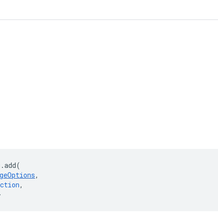
g
.
add
(
geOptions
,
ction
,
>