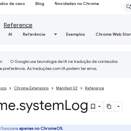
udos de caso
Blog
Novidades no Chrome
Reference
AI
Referência
Exemplos
Chrome Web Sto
O Google usa tecnologia de IA na tradução de conteúdos
e preferência. As traduções com IA podem ter erros.
ocs
Chrome Extensions
Manifest V2
Reference
me
.
system
Log
I funciona
apenas no ChromeOS
.