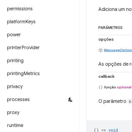
permissions
Adiciona um nov
platform
Keys
PARÂMETROS
power
opções
printer
Provider
MessageOption
printing
As opções de r
printing
Metrics
callback
privacy
função
optional
processes
O parâmetro
c
proxy
runtime
() =>
void