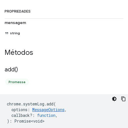
PROPRIEDADES
mensagem
string
Métodos
add(
)
Promessa
chrome
.
systemLog
.
add
(
options
:
MessageOptions
,
callback?
:
function
,
)
:
Promise<void>