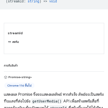
(
streamId
:
string
) =>
void
streamId
สตริง
การคืนสินค้า
Promise<string>
Chrome 116 ขึ้นไป
แสดงผล Promise ซึ่งจะแสดงผลลัพธ์ หากสำเร็จ ลัพธ์จะเป็นสตริง
ทึบแสงที่ส่งไปยัง
getUserMedia()
API เพื่อสร้างสตรีมสื่อที่
streamId