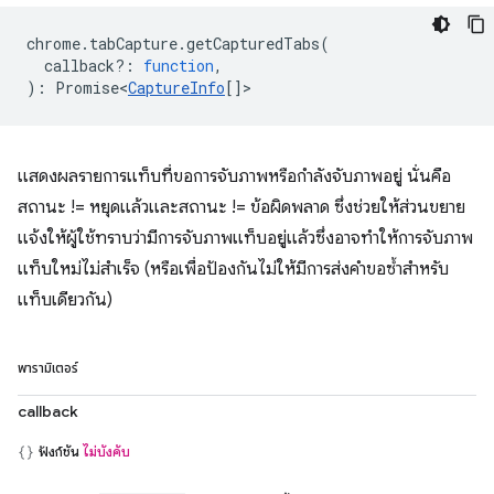
chrome
.
tabCapture
.
getCapturedTabs
(
callback?
:
function
,
)
:
Promise<
CaptureInfo
[]
>
แสดงผลรายการแท็บที่ขอการจับภาพหรือกำลังจับภาพอยู่ นั่นคือ
สถานะ != หยุดแล้วและสถานะ != ข้อผิดพลาด ซึ่งช่วยให้ส่วนขยาย
แจ้งให้ผู้ใช้ทราบว่ามีการจับภาพแท็บอยู่แล้วซึ่งอาจทำให้การจับภาพ
แท็บใหม่ไม่สำเร็จ (หรือเพื่อป้องกันไม่ให้มีการส่งคำขอซ้ำสำหรับ
แท็บเดียวกัน)
พารามิเตอร์
callback
ฟังก์ชัน
ไม่บังคับ