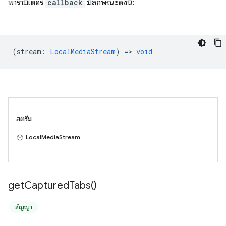
พารามิเตอร์
callback
มีลักษณะดังนี้:
(
stream
:
LocalMediaStream
) =>
void
สตรีม
LocalMediaStream
get
Captured
Tabs(
)
สัญญา