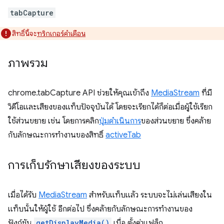
tabCapture
สิทธิ์นี้จะ
ทริกเกอร์คำเตือน
ภาพรวม
chrome.tabCapture API ช่วยให้คุณเข้าถึง
MediaStream
ที่มี
วิดีโอและเสียงของแท็บปัจจุบันได้ โดยจะเรียกได้ก็ต่อเมื่อผู้ใช้เรียก
ใช้ส่วนขยาย เช่น โดยการคลิก
ปุ่มดำเนินการ
ของส่วนขยาย ซึ่งคล้าย
กับลักษณะการทำงานของสิทธิ์
activeTab
การเก็บรักษาเสียงของระบบ
เมื่อได้รับ
MediaStream
สำหรับแท็บแล้ว ระบบจะไม่เล่นเสียงใน
แท็บนั้นให้ผู้ใช้ อีกต่อไป ซึ่งคล้ายกับลักษณะการทำงานของ
ฟังก์ชัน
getDisplayMedia()
เมื่อ ตั้งค่าแฟล็ก