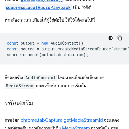
suppressLocalAudioPlayback
เป็น "จริง"
หากต้องการเล่นเสียงให้ผู้ใช้ต่อไป ให้ใช้โค้ดต่อไปนี้
const
output
=
new
AudioContext
();
const
source
=
output
.
createMediaStreamSource
(
stream
source
.
connect
(
output
.
destination
);
ซึ่งจะสร้าง
AudioContext
ใหม่และเชื่อมต่อเสียงของ
MediaStream
ของแท็บกับปลายทางเริ่มต้น
รหัสสตรีม
การเรียก
chrome.tabCapture.getMediaStreamId
จะแสดง
ผลรหัสสตรีม หากต้องการเข้าถึง
MediaStream
จากรหัสในภาย