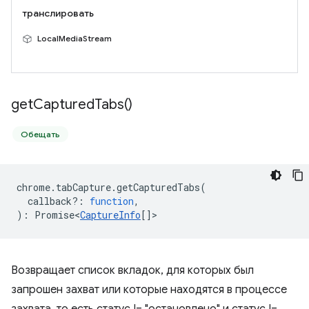
транслировать
LocalMediaStream
get
Captured
Tabs(
)
Обещать
chrome
.
tabCapture
.
getCapturedTabs
(
callback?
:
function
,
)
:
Promise<
CaptureInfo
[]
>
Возвращает список вкладок, для которых был
запрошен захват или которые находятся в процессе