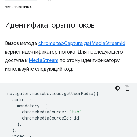
умолчанию.
Идентификаторы потоков
Вызов метода
chrome.tabCapture.getMediaStreamId
вернет идентификатор потока. Для последующего
доступа к
MediaStream
по этому идентификатору
используйте следующий код:
navigator
.
mediaDevices
.
getUserMedia
({
audio
:
{
mandatory
:
{
chromeMediaSource
:
"tab"
,
chromeMediaSourceId
:
id
,
},
},
video
:
{