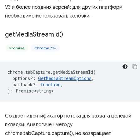
V3 и более поздних версий; для других платформ
необходимо использовать колбэки.
get
Media
Stream
Id(
)
Promise
Chrome 71+
chrome
.
tabCapture
.
getMediaStreamId
(
options?
:
GetMediaStreamOptions
,
callback?
:
function
,
)
:
Promise<string>
Создает идентификатор потока для захвата целевой
вкладки. Аналогичен методу
chrome.tabCapture.capture(), но возвращает