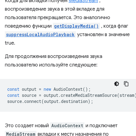
Когда для вкладки получен
MediaStream
,
воспроизведение звука в этой вкладке для
пользователя прекращается. Это аналогично
поведению функции
getDisplayMedia()
, когда флаг
suppressLocalAudioPlayback
установлен в значение
true.
Для продолжения воспроизведения звука
пользователю используйте следующее:
const
output
=
new
AudioContext
();
const
source
=
output
.
createMediaStreamSource
(
stream
source
.
connect
(
output
.
destination
);
Это создает новый
AudioContext
и подключает
MediaStream
вкладки к месту назначения по