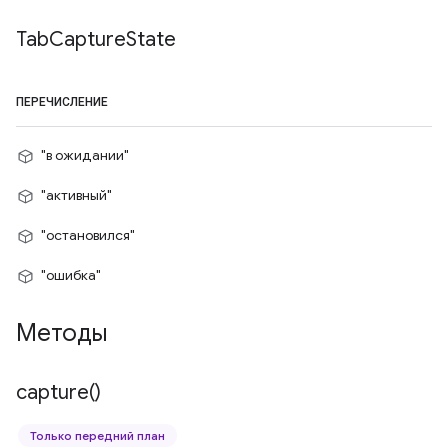
Tab
Capture
State
ПЕРЕЧИСЛЕНИЕ
"в ожидании"
"активный"
"остановился"
"ошибка"
Методы
capture(
)
Только передний план