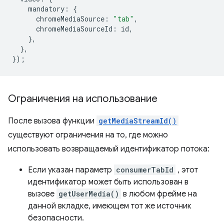
mandatory
:
{
chromeMediaSource
:
"tab"
,
chromeMediaSourceId
:
id
,
},
},
});
Ограничения на использование
После вызова функции
getMediaStreamId()
существуют ограничения на то, где можно
использовать возвращаемый идентификатор потока:
Если указан параметр
consumerTabId
, этот
идентификатор может быть использован в
вызове
getUserMedia()
в любом фрейме на
данной вкладке, имеющем тот же источник
безопасности.