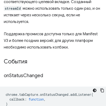
соответствующего целевой вкладке. Созданный
streamId
можно использовать только один раз, и он
истекает через несколько секунд, если не
используется.
Поддержка промисов доступна только для Manifest
V3 и более поздних версий; для других платформ
необходимо использовать колбэки.
События
on
Status
Changed
chrome
.
tabCapture
.
onStatusChanged
.
addListener
(
callback
:
function
,
)