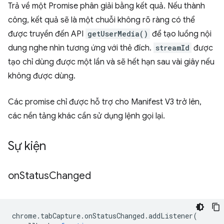
Trả về một Promise phân giải bằng kết quả. Nếu thành
công, kết quả sẽ là một chuỗi không rõ ràng có thể
được truyền đến API
getUserMedia()
để tạo luồng nội
dung nghe nhìn tương ứng với thẻ đích.
streamId
được
tạo chỉ dùng được một lần và sẽ hết hạn sau vài giây nếu
không được dùng.
Các promise chỉ được hỗ trợ cho Manifest V3 trở lên,
các nền tảng khác cần sử dụng lệnh gọi lại.
Sự kiện
on
Status
Changed
chrome
.
tabCapture
.
onStatusChanged
.
addListener
(