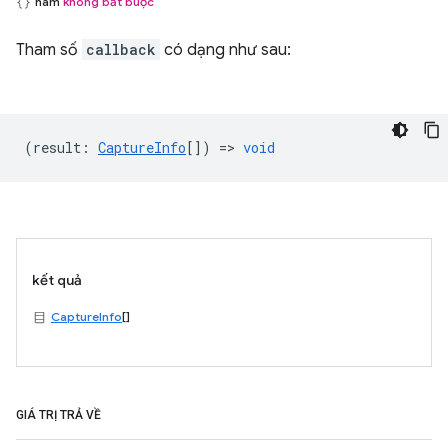
hàm
không bắt buộc
Tham số
callback
có dạng như sau:
(
result
:
CaptureInfo
[]) =>
void
kết quả
CaptureInfo
[]
GIÁ TRỊ TRẢ VỀ