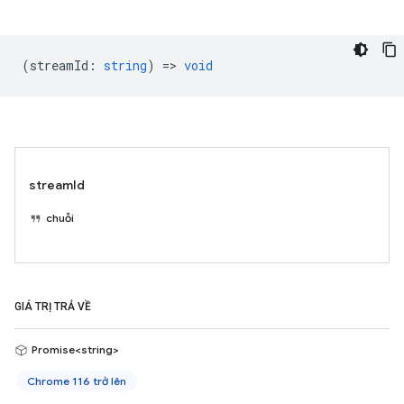
(
streamId
:
string
) =>
void
streamId
chuỗi
GIÁ TRỊ TRẢ VỀ
Promise<string>
Chrome 116 trở lên