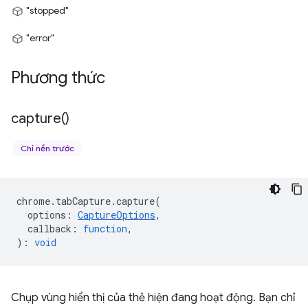
"stopped"
"error"
Phương thức
capture(
)
Chỉ nền trước
chrome
.
tabCapture
.
capture
(
options
:
CaptureOptions
,
callback
:
function
,
)
:
void
Chụp vùng hiển thị của thẻ hiện đang hoạt động. Bạn chỉ