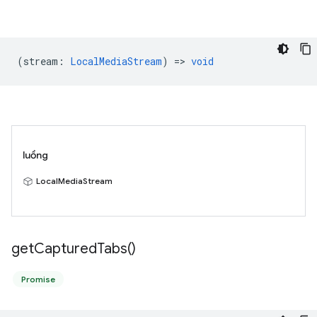
(
stream
:
LocalMediaStream
) =>
void
luồng
LocalMediaStream
get
Captured
Tabs(
)
Promise