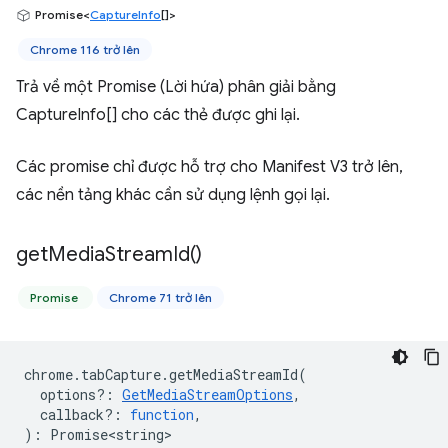
Promise<
CaptureInfo
[]>
Chrome 116 trở lên
Trả về một Promise (Lời hứa) phân giải bằng
CaptureInfo[] cho các thẻ được ghi lại.
Các promise chỉ được hỗ trợ cho Manifest V3 trở lên,
các nền tảng khác cần sử dụng lệnh gọi lại.
get
Media
Stream
Id(
)
Promise
Chrome 71 trở lên
chrome
.
tabCapture
.
getMediaStreamId
(
options?
:
GetMediaStreamOptions
,
callback?
:
function
,
)
:
Promise<string>