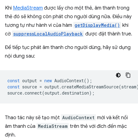
Khi
MediaStream
được lấy cho một thẻ, âm thanh trong
thẻ đó sẽ không còn phát cho người dùng nữa. Điều này
tương tự như hành vi của hàm
getDisplayMedia()
khi
cờ
suppressLocalAudioPlayback
được đặt thành true.
Để tiếp tục phát âm thanh cho người dùng, hãy sử dụng
nội dung sau:
const
output
=
new
AudioContext
();
const
source
=
output
.
createMediaStreamSource
(
stream
source
.
connect
(
output
.
destination
);
Thao tác này sẽ tạo một
AudioContext
mới và kết nối
âm thanh của
MediaStream
trên thẻ với đích đến mặc
định.