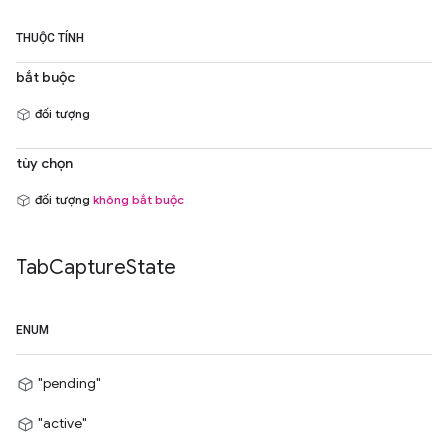
THUỘC TÍNH
bắt buộc
đối tượng
tùy chọn
đối tượng
không bắt buộc
Tab
Capture
State
ENUM
"pending"
"active"