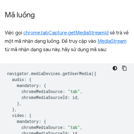
Mã luồng
Việc gọi
chrome.tabCapture.getMediaStreamId
sẽ trả về
một mã nhận dạng luồng. Để truy cập vào
MediaStream
từ mã nhận dạng sau này, hãy sử dụng mã sau:
navigator
.
mediaDevices
.
getUserMedia
({
audio
:
{
mandatory
:
{
chromeMediaSource
:
"tab"
,
chromeMediaSourceId
:
id
,
},
},
video
:
{
mandatory
:
{
chromeMediaSource
:
"tab"
,
chromeMediaSourceId
:
id
,