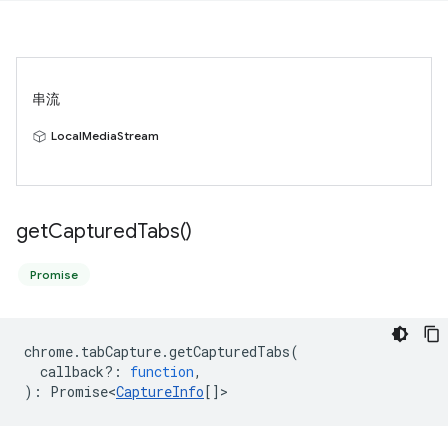
串流
LocalMediaStream
get
Captured
Tabs(
)
Promise
chrome
.
tabCapture
.
getCapturedTabs
(
callback?
:
function
,
)
:
Promise<
CaptureInfo
[]
>