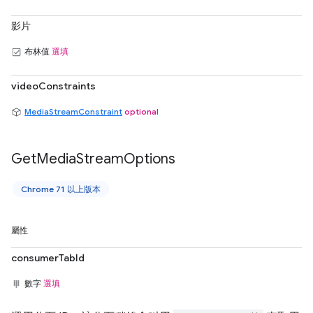
影片
布林值
選填
videoConstraints
MediaStreamConstraint
optional
Get
Media
Stream
Options
Chrome 71 以上版本
屬性
consumerTabId
數字
選填