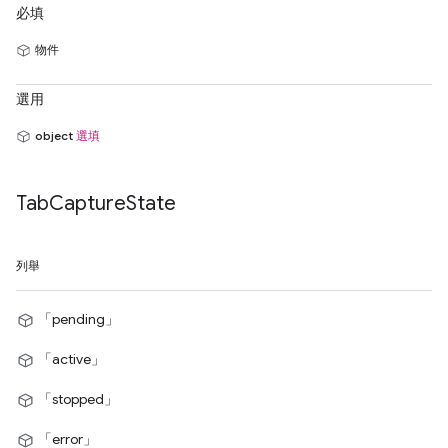
必填
物件
選用
object
選填
Tab
Capture
State
列舉
「pending」
「active」
「stopped」
「error」