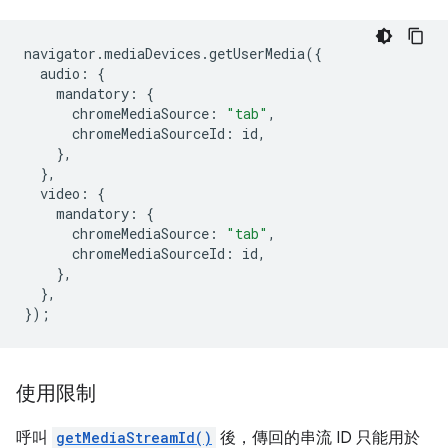
navigator
.
mediaDevices
.
getUserMedia
({
audio
:
{
mandatory
:
{
chromeMediaSource
:
"tab"
,
chromeMediaSourceId
:
id
,
},
},
video
:
{
mandatory
:
{
chromeMediaSource
:
"tab"
,
chromeMediaSourceId
:
id
,
},
},
});
使用限制
呼叫
getMediaStreamId()
後，傳回的串流 ID 只能用於