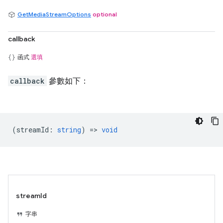
GetMediaStreamOptions
optional
callback
函式
選填
callback
參數如下：
(
streamId
:
string
) =>
void
streamId
字串