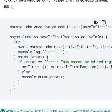
可以将相同的等待模式用于在拖动过程中修改标签页的其他
调用。
chrome
.
tabs
.
onActivated
.
addListener
(
moveToFirstPos
async
function
moveToFirstPosition
(
activeInfo
)
{
try
{
await
chrome
.
tabs
.
move
(
activeInfo
.
tabId
,
{
inde
console
.
log
(
"Success."
);
}
catch
(
error
)
{
if
(
error
==
"Error: Tabs cannot be edited rig
setTimeout
(()
=
>
moveToFirstPosition
(
active
}
else
{
console
.
error
(
error
);
}
}
}
成功
：在 Promise 上下文中，使用 catch(error) 可确保不会出现未检