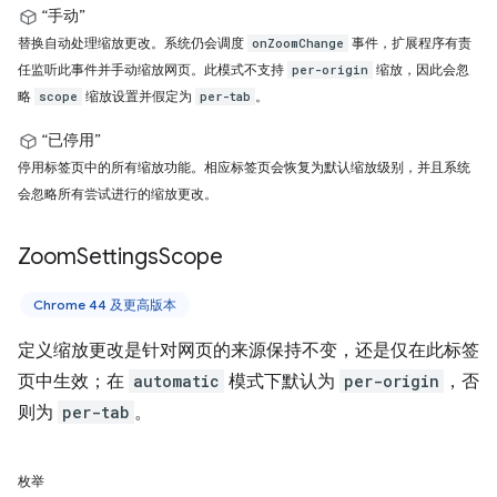
“手动”
替换自动处理缩放更改。系统仍会调度
事件，扩展程序有责
onZoomChange
任监听此事件并手动缩放网页。此模式不支持
缩放，因此会忽
per-origin
略
缩放设置并假定为
。
scope
per-tab
“已停用”
停用标签页中的所有缩放功能。相应标签页会恢复为默认缩放级别，并且系统
会忽略所有尝试进行的缩放更改。
Zoom
Settings
Scope
Chrome 44 及更高版本
定义缩放更改是针对网页的来源保持不变，还是仅在此标签
页中生效；在
automatic
模式下默认为
per-origin
，否
则为
per-tab
。
枚举