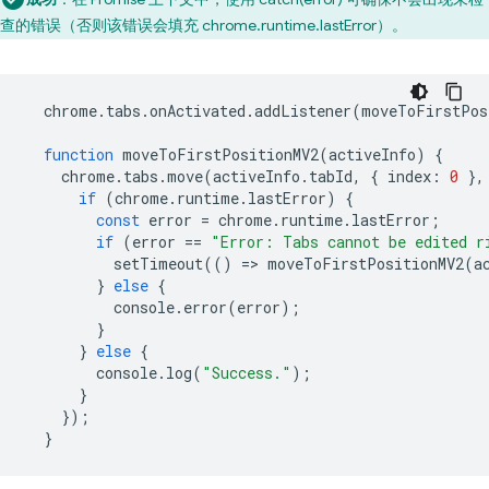
查的错误（否则该错误会填充 chrome.runtime.lastError）。
chrome
.
tabs
.
onActivated
.
addListener
(
moveToFirstPos
function
moveToFirstPositionMV2
(
activeInfo
)
{
chrome
.
tabs
.
move
(
activeInfo
.
tabId
,
{
index
:
0
},
if
(
chrome
.
runtime
.
lastError
)
{
const
error
=
chrome
.
runtime
.
lastError
;
if
(
error
==
"Error: Tabs cannot be edited r
setTimeout
(()
=
>
moveToFirstPositionMV2
(
a
}
else
{
console
.
error
(
error
);
}
}
else
{
console
.
log
(
"Success."
);
}
});
}