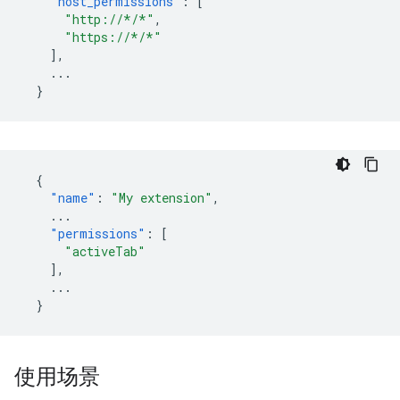
"host_permissions"
:
[
"http://*/*"
,
"https://*/*"
],
...
}
{
"name"
:
"My extension"
,
...
"permissions"
:
[
"activeTab"
],
...
}
使用场景