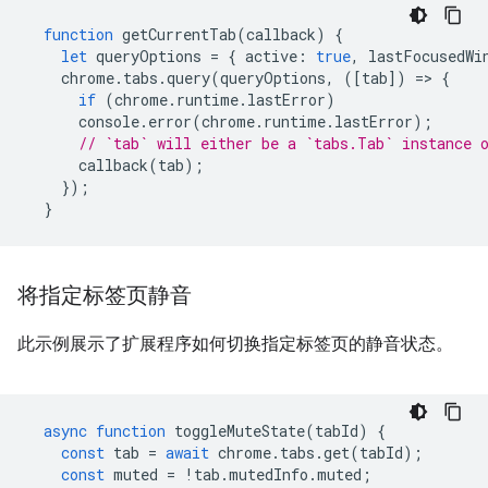
function
getCurrentTab
(
callback
)
{
let
queryOptions
=
{
active
:
true
,
lastFocusedWi
chrome
.
tabs
.
query
(
queryOptions
,
([
tab
])
=
>
{
if
(
chrome
.
runtime
.
lastError
)
console
.
error
(
chrome
.
runtime
.
lastError
);
// `tab` will either be a `tabs.Tab` instance 
callback
(
tab
);
});
}
将指定标签页静音
此示例展示了扩展程序如何切换指定标签页的静音状态。
async
function
toggleMuteState
(
tabId
)
{
const
tab
=
await
chrome
.
tabs
.
get
(
tabId
);
const
muted
=
!
tab
.
mutedInfo
.
muted
;