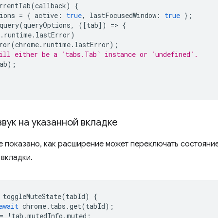
rrentTab
(
callback
)
{
ions
=
{
active
:
true
,
lastFocusedWindow
:
true
};
query
(
queryOptions
,
([
tab
])
=
>
{
.
runtime
.
lastError
)
ror
(
chrome
.
runtime
.
lastError
);
ill either be a `tabs.Tab` instance or `undefined`.
ab
);
вук на указанной вкладке
е показано, как расширение может переключать состояние
вкладки.
toggleMuteState
(
tabId
)
{
await
chrome
.
tabs
.
get
(
tabId
);
=
!
tab
.
mutedInfo
.
muted
;