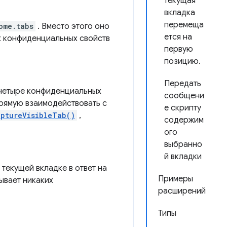
текущая
вкладка
перемеща
ome.tabs
. Вместо этого оно
ется на
х конфиденциальных свойств
первую
позицию.
Передать
 четыре конфиденциальных
сообщени
прямую взаимодействовать с
е скрипту
aptureVisibleTab()
,
содержим
ого
выбранно
й вкладки
текущей вкладке в ответ на
Примеры
ывает никаких
расширений
Типы