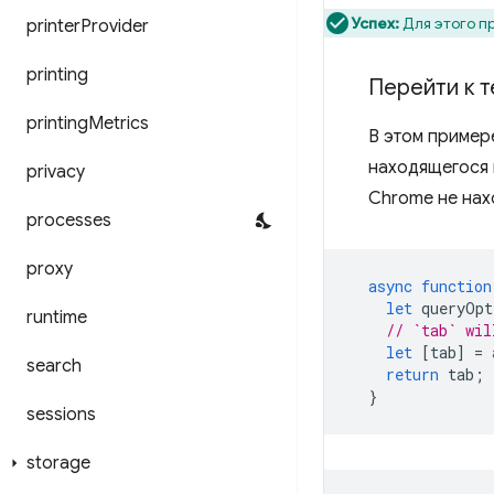
Успех:
Для этого п
printer
Provider
printing
Перейти к 
printing
Metrics
В этом пример
находящегося 
privacy
Chrome не нах
processes
proxy
async
function
let
queryOpt
runtime
// `tab` wil
let
[
tab
]
=
search
return
tab
;
}
sessions
storage