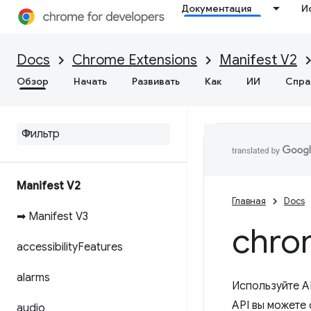
Документация
И
Docs
Chrome Extensions
Manifest V2
Обзор
Начать
Развивать
Как
ИИ
Спра
Manifest V2
Главная
Docs
➡ Manifest V3
chro
accessibility
Features
alarms
Используйте A
API вы можете 
audio