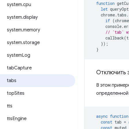
function
getCu
system
.
cpu
let
queryOpt
chrome
.
tabs
.
system
.
display
if
(
chrome
console
.
er
system
.
memory
// `tab` w
callback
(
t
system
.
storage
});
}
system
Log
tab
Capture
Отключить з
tabs
В этом пример
top
Sites
определенной 
tts
async
function
tts
Engine
const
tab
=
const
muted