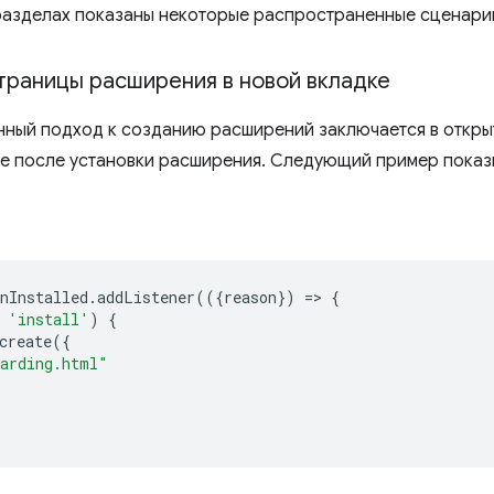
азделах показаны некоторые распространенные сценари
траницы расширения в новой вкладке
ный подход к созданию расширений заключается в откры
ке после установки расширения. Следующий пример показыв
nInstalled
.
addListener
(({
reason
})
=
>
{
'install'
)
{
create
({
arding.html"