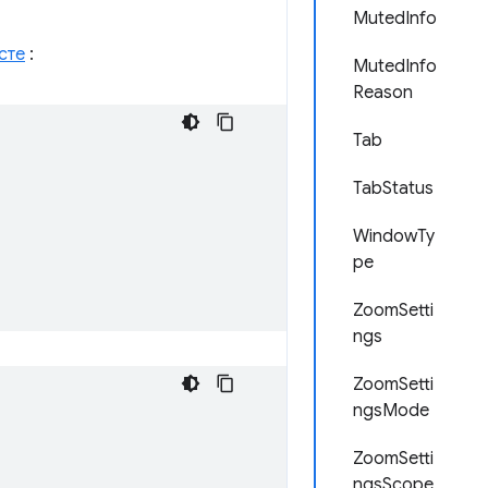
MutedInfo
сте
:
MutedInfo
Reason
Tab
TabStatus
WindowTy
pe
ZoomSetti
ngs
ZoomSetti
ngsMode
ZoomSetti
ngsScope