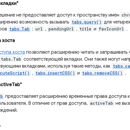
вкладки"
ешение не предоставляет доступ к пространству имен
chr
ширению возможность вызывать
tabs.query()
для четыре
яров
tabs.Tab
:
url
,
pendingUrl
,
title
и
favIconUrl
.
 хоста
ступа хоста
позволяют расширению читать и запрашивать
tabs.Tab
соответствующей вкладки. Они также могут на
твующими вкладками, используя такие методы, как
tabs.c
cuteScript()
,
tabs.insertCSS()
и
tabs.removeCSS()
.
ctiveTab"
ab
предоставляет расширению временные права доступа к 
льзователя. В отличие от прав доступа,
activeTab
не выз
ждений.
т