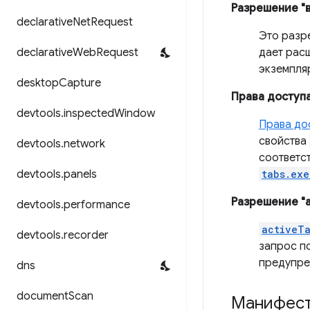
Разрешение "
declarative
Net
Request
Это разр
declarative
Web
Request
дает рас
экземпл
desktop
Capture
Права доступа
devtools
.
inspected
Window
Права до
свойства
devtools
.
network
соответс
devtools
.
panels
tabs.exe
Разрешение "a
devtools
.
performance
activeT
devtools
.
recorder
запрос по
предупре
dns
document
Scan
Манифес