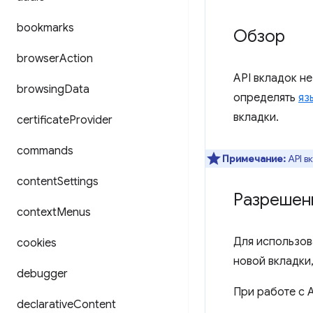
bookmarks
Обзор
browser
Action
API вкладок н
browsing
Data
определять
яз
вкладки.
certificate
Provider
commands
Примечание:
API в
content
Settings
Разрешен
context
Menus
Для использов
cookies
новой вкладки
debugger
При работе с 
declarative
Content