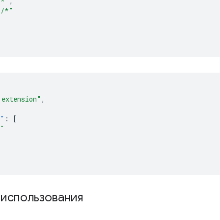
/*"
,
*/*"
 extension"
,
s"
:
[
b"
 использования