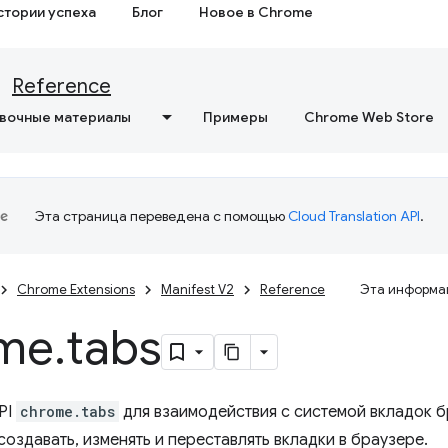
стории успеха
Блог
Новое в Chrome
Reference
вочные материалы
Примеры
Chrome Web Store
Эта страница переведена с помощью
Cloud Translation API
.
Chrome Extensions
Manifest V2
Reference
Эта информац
me
.
tabs
PI
chrome.tabs
для взаимодействия с системой вкладок 
создавать, изменять и переставлять вкладки в браузере.