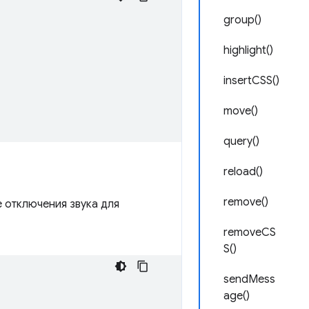
group()
highlight()
insertCSS()
move()
query()
reload()
remove()
 отключения звука для
removeCS
S()
sendMess
age()