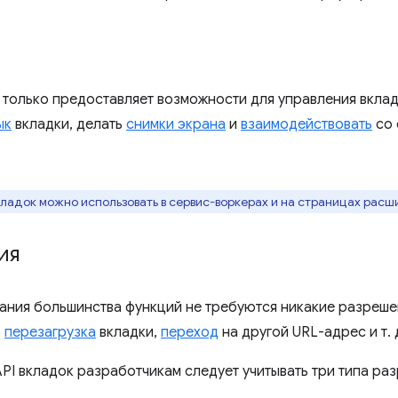
е только предоставляет возможности для управления вклад
ык
вкладки, делать
снимки экрана
и
взаимодействовать
со 
кладок можно использовать в сервис-воркерах и на страницах расши
ия
ания большинства функций не требуются никакие разреше
,
перезагрузка
вкладки,
переход
на другой URL-адрес и т. 
API вкладок разработчикам следует учитывать три типа ра