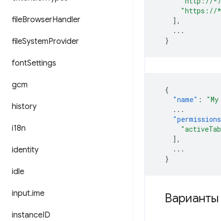
"http://*
"https://
file
Browser
Handler
],
...
}
file
System
Provider
font
Settings
gcm
{
"name"
:
"My
history
...
"permission
i18n
"activeTa
],
...
identity
}
idle
input
.
ime
Варианты
instance
ID