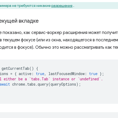
римера не требуются никакие
разрешения
.
текущей вкладке
е показано, как сервис-воркер расширения может получить
в текущем фокусе (или из окна, находящегося в последнем
одится в фокусе). Обычно это можно рассматривать как те
getCurrentTab
()
{
ions
=
{
active
:
true
,
lastFocusedWindow
:
true
};
l either be a `tabs.Tab` instance or `undefined`.
await
chrome
.
tabs
.
query
(
queryOptions
);