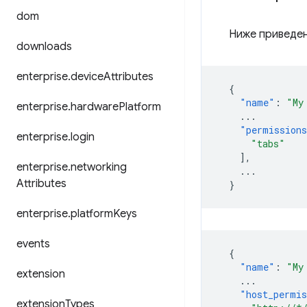
dom
Ниже приведен
downloads
enterprise
.
device
Attributes
{
"name"
:
"My
enterprise
.
hardware
Platform
...
"permission
enterprise
.
login
"tabs"
],
enterprise
.
networking
...
Attributes
}
enterprise
.
platform
Keys
events
{
"name"
:
"My
extension
...
"host_permis
extension
Types