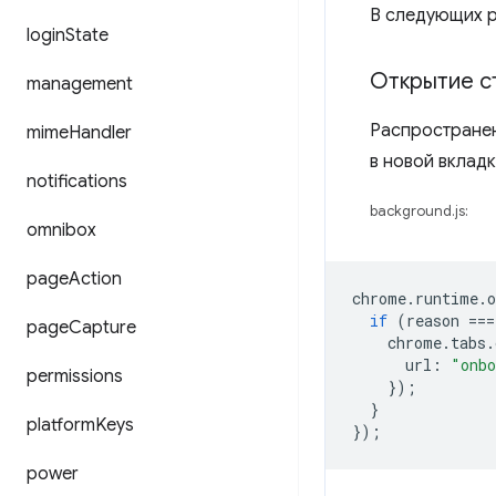
В следующих р
login
State
Открытие с
management
Распространен
mime
Handler
в новой вклад
notifications
background.js:
omnibox
page
Action
chrome
.
runtime
.
o
if
(
reason
===
page
Capture
chrome
.
tabs
.
url
:
"onbo
permissions
});
}
platform
Keys
});
power