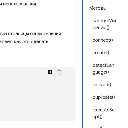
и использования.
Методы
captureVisi
bleTab()
тии страницы ознакомления
connect()
ает, как это сделать.
create()
detectLan
guage()
discard()
duplicate()
executeSc
ript()