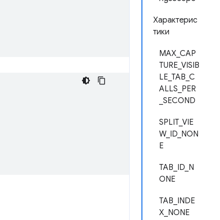
Характерис
тики
MAX_CAP
TURE_VISIB
LE_TAB_C
ALLS_PER
_SECOND
SPLIT_VIE
W_ID_NON
E
TAB_ID_N
ONE
TAB_INDE
X_NONE