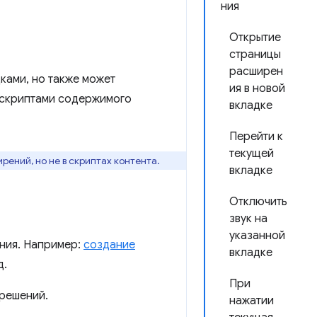
ния
Открытие
страницы
расширен
ками, но также может
ия в новой
скриптами содержимого
вкладке
Перейти к
текущей
рений, но не в скриптах контента.
вкладке
Отключить
звук на
указанной
ния. Например:
создание
вкладке
д.
При
зрешений.
нажатии