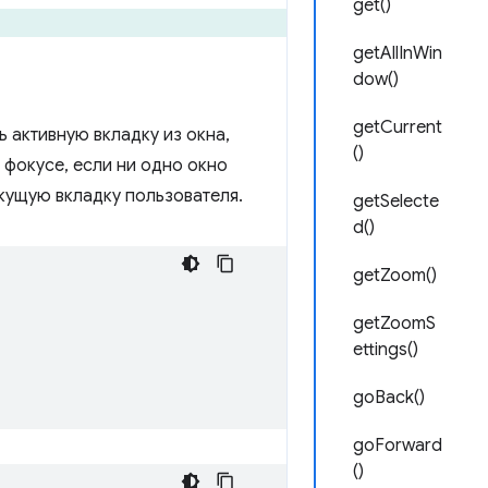
get()
getAllInWin
dow()
getCurrent
 активную вкладку из окна,
()
 фокусе, если ни одно окно
кущую вкладку пользователя.
getSelecte
d()
getZoom()
getZoomS
ettings()
goBack()
goForward
()