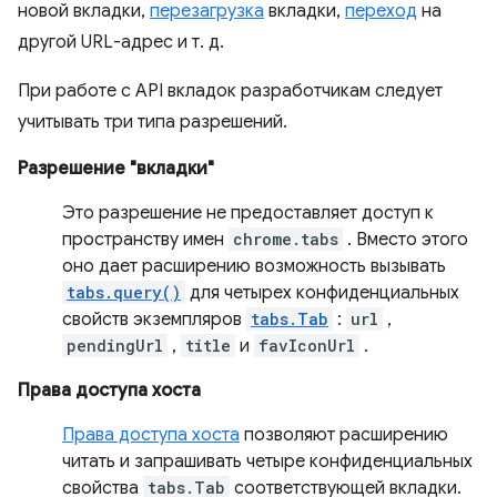
новой вкладки,
перезагрузка
вкладки,
переход
на
другой URL-адрес и т. д.
При работе с API вкладок разработчикам следует
учитывать три типа разрешений.
Разрешение "вкладки"
Это разрешение не предоставляет доступ к
пространству имен
chrome.tabs
. Вместо этого
оно дает расширению возможность вызывать
tabs.query()
для четырех конфиденциальных
свойств экземпляров
tabs.Tab
:
url
,
pendingUrl
,
title
и
favIconUrl
.
Права доступа хоста
Права доступа хоста
позволяют расширению
читать и запрашивать четыре конфиденциальных
свойства
tabs.Tab
соответствующей вкладки.