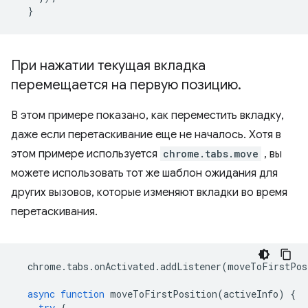
}
При нажатии текущая вкладка
перемещается на первую позицию
.
В этом примере показано, как переместить вкладку,
даже если перетаскивание еще не началось. Хотя в
этом примере используется
chrome.tabs.move
, вы
можете использовать тот же шаблон ожидания для
других вызовов, которые изменяют вкладки во время
перетаскивания.
chrome
.
tabs
.
onActivated
.
addListener
(
moveToFirstPos
async
function
moveToFirstPosition
(
activeInfo
)
{
try
{