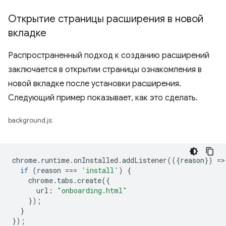
Открытие страницы расширения в новой
вкладке
Распространенный подход к созданию расширений
заключается в открытии страницы ознакомления в
новой вкладке после установки расширения.
Следующий пример показывает, как это сделать.
background.js:
chrome
.
runtime
.
onInstalled
.
addListener
(({
reason
})
=
>
if
(
reason
===
'install'
)
{
chrome
.
tabs
.
create
({
url
:
"onboarding.html"
});
}
});