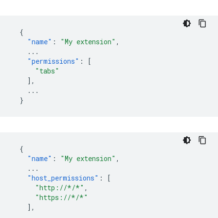
{
"name"
:
"My extension"
,
...
"permissions"
:
[
"tabs"
],
...
}
{
"name"
:
"My extension"
,
...
"host_permissions"
:
[
"http://*/*"
,
"https://*/*"
],
...