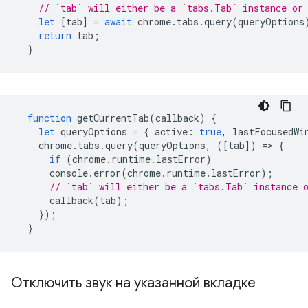
// `tab` will either be a `tabs.Tab` instance or
let
[
tab
]
=
await
chrome
.
tabs
.
query
(
queryOptions
return
tab
;
}
function
getCurrentTab
(
callback
)
{
let
queryOptions
=
{
active
:
true
,
lastFocusedWi
chrome
.
tabs
.
query
(
queryOptions
,
([
tab
])
=
>
{
if
(
chrome
.
runtime
.
lastError
)
console
.
error
(
chrome
.
runtime
.
lastError
);
// `tab` will either be a `tabs.Tab` instance 
callback
(
tab
);
});
}
Отключить звук на указанной вкладке