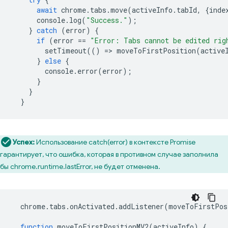
await
chrome
.
tabs
.
move
(
activeInfo
.
tabId
,
{
inde
console
.
log
(
"Success."
);
}
catch
(
error
)
{
if
(
error
==
"Error: Tabs cannot be edited rig
setTimeout
(()
=
>
moveToFirstPosition
(
active
}
else
{
console
.
error
(
error
);
}
}
}
Успех:
Использование catch(error) в контексте Promise
гарантирует, что ошибка, которая в противном случае заполнила
бы chrome.runtime.lastError, не будет отменена.
chrome
.
tabs
.
onActivated
.
addListener
(
moveToFirstPos
function
moveToFirstPositionMV2
(
activeInfo
)
{