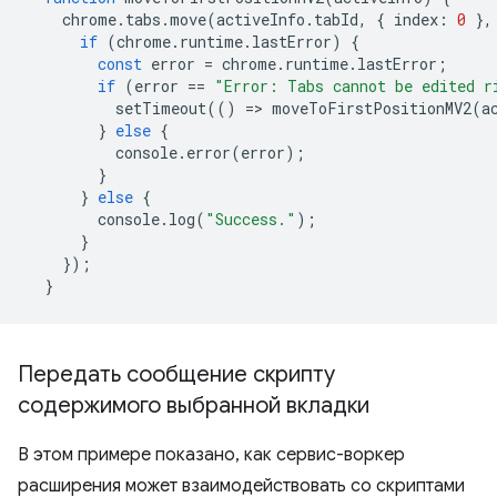
chrome
.
tabs
.
move
(
activeInfo
.
tabId
,
{
index
:
0
},
if
(
chrome
.
runtime
.
lastError
)
{
const
error
=
chrome
.
runtime
.
lastError
;
if
(
error
==
"Error: Tabs cannot be edited r
setTimeout
(()
=
>
moveToFirstPositionMV2
(
a
}
else
{
console
.
error
(
error
);
}
}
else
{
console
.
log
(
"Success."
);
}
});
}
Передать сообщение скрипту
содержимого выбранной вкладки
В этом примере показано, как сервис-воркер
расширения может взаимодействовать со скриптами