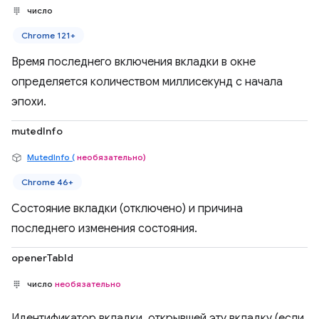
число
Chrome 121+
Время последнего включения вкладки в окне
определяется количеством миллисекунд с начала
эпохи.
mutedInfo
MutedInfo (
необязательно)
Chrome 46+
Состояние вкладки (отключено) и причина
последнего изменения состояния.
openerTabId
число
необязательно
Идентификатор вкладки, открывшей эту вкладку (если