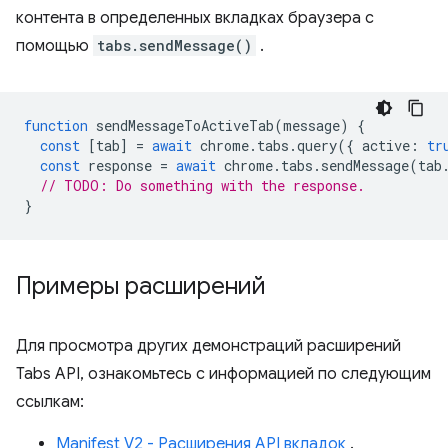
контента в определенных вкладках браузера с
помощью
tabs.sendMessage()
.
function
sendMessageToActiveTab
(
message
)
{
const
[
tab
]
=
await
chrome
.
tabs
.
query
({
active
:
tr
const
response
=
await
chrome
.
tabs
.
sendMessage
(
tab
// TODO: Do something with the response.
}
Примеры расширений
Для просмотра других демонстраций расширений
Tabs API, ознакомьтесь с информацией по следующим
ссылкам:
Manifest V2 - Расширения API вкладок
.