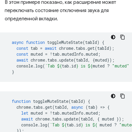
В этом примере показано, как расширение может
переключать состояние отключения звука для
определенной вкладки.
async
function
toggleMuteState
(
tabId
)
{
const
tab
=
await
chrome
.
tabs
.
get
(
tabId
);
const
muted
=
!
tab
.
mutedInfo
.
muted
;
await
chrome
.
tabs
.
update
(
tabId
,
{
muted
});
console
.
log
(
`Tab 
${
tab
.
id
}
 is 
${
muted
?
"muted"
}
function
toggleMuteState
(
tabId
)
{
chrome
.
tabs
.
get
(
tabId
,
async
(
tab
)
=
>
{
let
muted
=
!
tab
.
mutedInfo
.
muted
;
await
chrome
.
tabs
.
update
(
tabId
,
{
muted
});
console
.
log
(
`Tab 
${
tab
.
id
}
 is 
${
muted
?
"mute
});