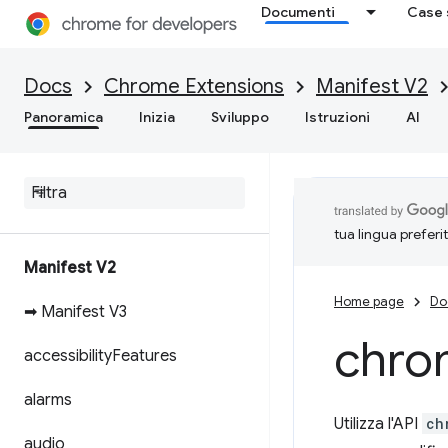
Documenti
Case 
Docs
Chrome Extensions
Manifest V2
Panoramica
Inizia
Sviluppo
Istruzioni
AI
tua lingua preferi
Manifest V2
Home page
Do
➡ Manifest V3
chro
accessibility
Features
alarms
Utilizza l'API
ch
audio