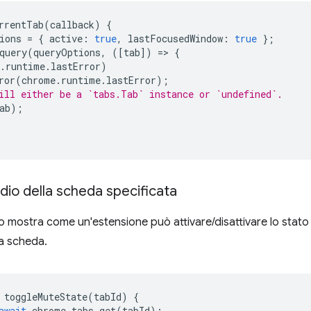
rrentTab
(
callback
)
{
ions
=
{
active
:
true
,
lastFocusedWindow
:
true
};
query
(
queryOptions
,
([
tab
])
=
>
{
.
runtime
.
lastError
)
ror
(
chrome
.
runtime
.
lastError
);
ill either be a `tabs.Tab` instance or `undefined`.
ab
);
audio della scheda specificata
mostra come un'estensione può attivare/disattivare lo stato d
a scheda.
toggleMuteState
(
tabId
)
{
await
chrome
.
tabs
.
get
(
tabId
);