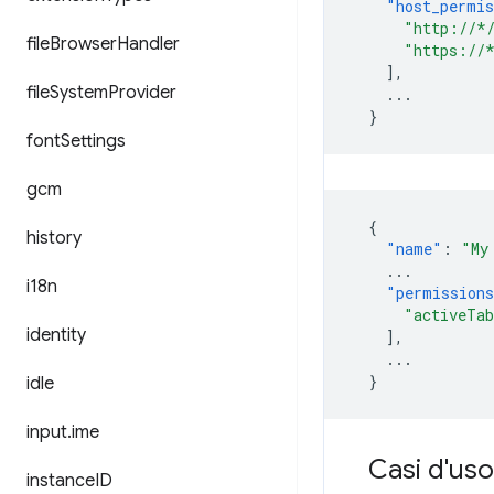
"host_permis
"http://*
file
Browser
Handler
"https://
],
file
System
Provider
...
}
font
Settings
gcm
{
history
"name"
:
"My
...
i18n
"permission
"activeTa
identity
],
...
}
idle
input
.
ime
Casi d'uso
instance
ID