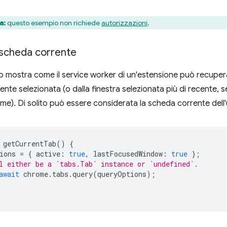
a:
questo esempio non richiede
autorizzazioni
.
 scheda corrente
mostra come il service worker di un'estensione può recuperar
mente selezionata (o dalla finestra selezionata più di recente,
ome). Di solito può essere considerata la scheda corrente dell'
getCurrentTab
()
{
ions
=
{
active
:
true
,
lastFocusedWindow
:
true
};
l either be a `tabs.Tab` instance or `undefined`.
await
chrome
.
tabs
.
query
(
queryOptions
);