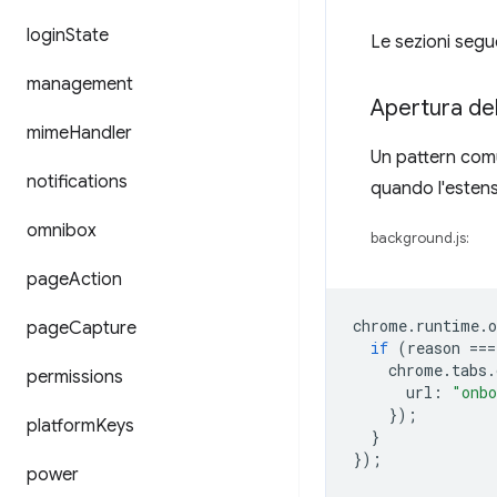
login
State
Le sezioni segu
management
Apertura del
mime
Handler
Un pattern comu
notifications
quando l'estens
omnibox
background.js:
page
Action
chrome
.
runtime
.
o
page
Capture
if
(
reason
===
chrome
.
tabs
.
permissions
url
:
"onbo
});
platform
Keys
}
});
power