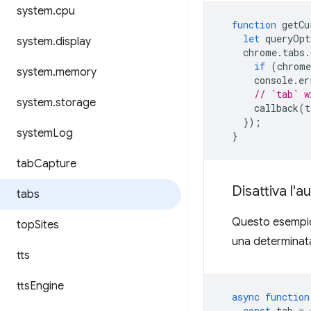
system
.
cpu
function
getCu
let
queryOpt
system
.
display
chrome
.
tabs
.
if
(
chrome
system
.
memory
console
.
er
// `tab` w
system
.
storage
callback
(
t
});
system
Log
}
tab
Capture
Disattiva l'
tabs
Questo esempio 
top
Sites
una determinat
tts
tts
Engine
async
function
const
tab
=