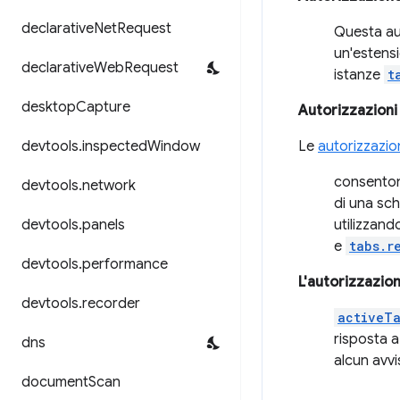
declarative
Net
Request
Questa au
un'estensi
declarative
Web
Request
istanze
t
desktop
Capture
Autorizzazioni
devtools
.
inspected
Window
Le
autorizzazio
consentono
devtools
.
network
di una sc
devtools
.
panels
utilizzan
e
tabs.r
devtools
.
performance
L'autorizzazio
devtools
.
recorder
activeT
risposta a
dns
alcun avvi
document
Scan