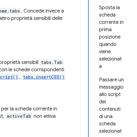
Sposta la
ome.tabs
. Concede invece a
scheda
ttro proprietà sensibili delle
corrente in
prima
posizione
quando
viene
selezionat
roprietà sensibili
tabs.Tab
a
con le schede corrispondenti
cript()
,
tabs.insertCSS()
Passare un
messaggio
allo script
dei
per la scheda corrente in
contenuti
st,
activeTab
non attiva
di una
scheda
selezionat