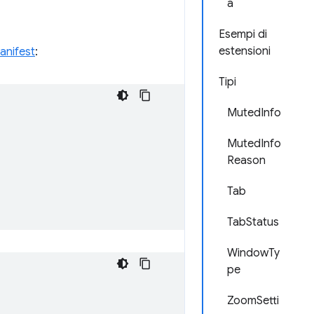
a
Esempi di
estensioni
anifest
:
Tipi
MutedInfo
MutedInfo
Reason
Tab
TabStatus
WindowTy
pe
ZoomSetti