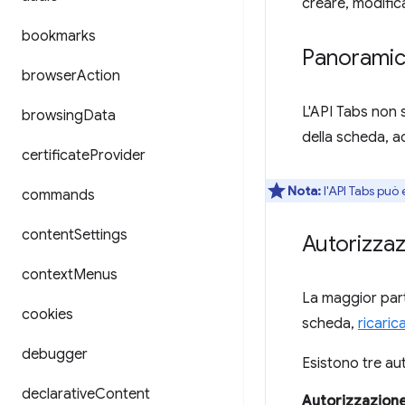
creare, modific
bookmarks
Panorami
browser
Action
L'API Tabs non 
browsing
Data
della scheda, a
certificate
Provider
Nota:
l'API Tabs può 
commands
content
Settings
Autorizzaz
context
Menus
La maggior parte
cookies
scheda,
ricaric
debugger
Esistono tre au
declarative
Content
Autorizzazion