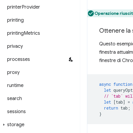
printer
Provider
Operazione riuscit
printing
Ottenere la
printing
Metrics
Questo esempio 
privacy
finestra attual
processes
finestre di Chr
proxy
async
function
runtime
let
queryOpt
// `tab` wil
search
let
[
tab
]
=
return
tab
;
sessions
}
storage