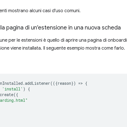
enti mostrano alcuni casi d'uso comuni.
la pagina di un'estensione in una nuova scheda
ne per le estensioni è quello di aprire una pagina di onboar
ione viene installata. Il seguente esempio mostra come farlo.
nInstalled
.
addListener
(({
reason
})
=
>
{
'install'
)
{
create
({
arding.html"