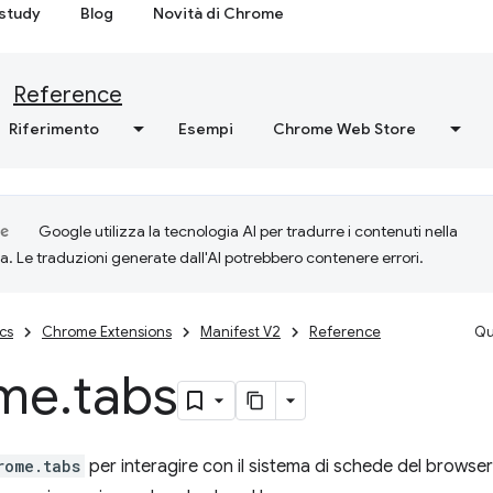
study
Blog
Novità di Chrome
Reference
Riferimento
Esempi
Chrome Web Store
Google utilizza la tecnologia AI per tradurre i contenuti nella
ta. Le traduzioni generate dall'AI potrebbero contenere errori.
cs
Chrome Extensions
Manifest V2
Reference
Qu
me
.
tabs
rome.tabs
per interagire con il sistema di schede del browser.