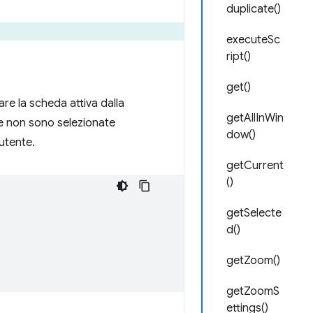
duplicate()
executeSc
ript()
get()
e la scheda attiva dalla
getAllInWin
 se non sono selezionate
dow()
utente.
getCurrent
()
getSelecte
d()
getZoom()
getZoomS
ettings()