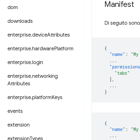
Manifest
dom
downloads
Di seguito sono
enterprise
.
device
Attributes
{
enterprise
.
hardware
Platform
"name"
:
"My
...
enterprise
.
login
"permission
"tabs"
enterprise
.
networking
],
Attributes
...
}
enterprise
.
platform
Keys
events
{
extension
"name"
:
"My
...
extension
Types