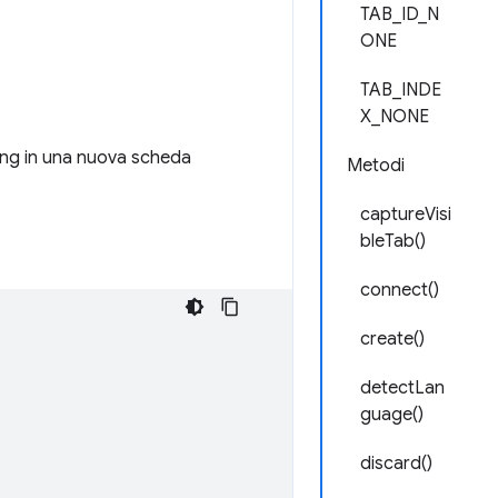
TAB_ID_N
ONE
TAB_INDE
X_NONE
ding in una nuova scheda
Metodi
captureVisi
bleTab()
connect()
create()
detectLan
guage()
discard()