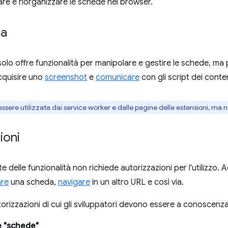
are e riorganizzare le schede nel browser.
ca
solo offre funzionalità per manipolare e gestire le schede, ma 
cquisire uno
screenshot
e
comunicare
con gli script dei conte
essere utilizzata dai service worker e dalle pagine delle estensioni, ma n
ioni
 delle funzionalità non richiede autorizzazioni per l'utilizzo.
are
una scheda,
navigare
in un altro URL e così via.
torizzazioni di cui gli sviluppatori devono essere a conoscenza
e "schede"