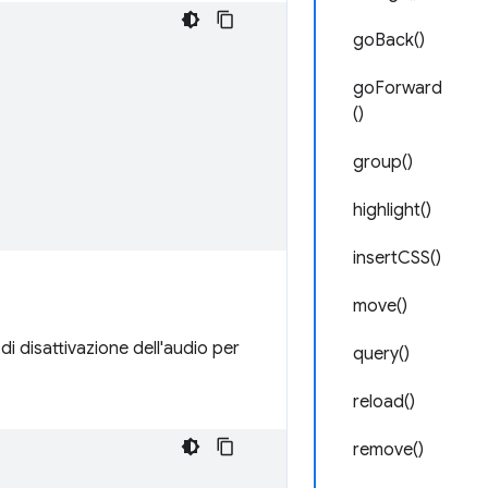
goBack()
goForward
()
group()
highlight()
insertCSS()
move()
i disattivazione dell'audio per
query()
reload()
remove()