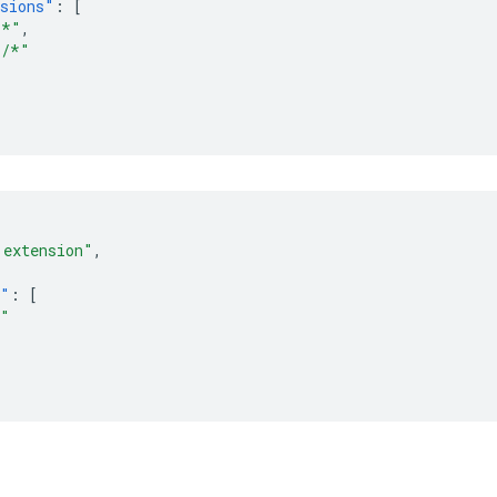
sions"
:
[
/*"
,
*/*"
 extension"
,
s"
:
[
b"