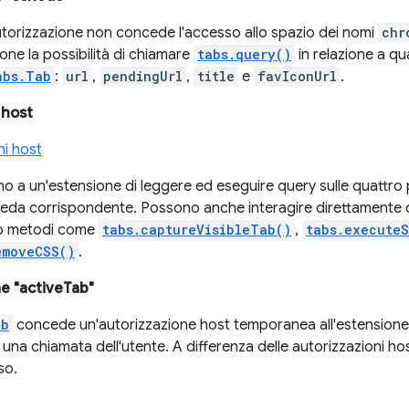
torizzazione non concede l'accesso allo spazio dei nomi
chr
one la possibilità di chiamare
tabs.query()
in relazione a qua
abs.Tab
:
url
,
pendingUrl
,
title
e
favIconUrl
.
 host
ni host
 a un'estensione di leggere ed eseguire query sulle quattro p
heda corrispondente. Possono anche interagire direttamente 
do metodi come
tabs.captureVisibleTab()
,
tabs.executeS
emoveCSS()
.
ne "activeTab"
ab
concede un'autorizzazione host temporanea all'estensione 
 una chiamata dell'utente. A differenza delle autorizzazioni ho
so.