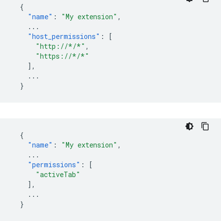
{
"name"
:
"My extension"
,
...
"host_permissions"
:
[
"http://*/*"
,
"https://*/*"
],
...
}
{
"name"
:
"My extension"
,
...
"permissions"
:
[
"activeTab"
],
...
}