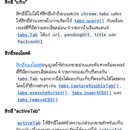
สิทธิ์ "แท็บ"
สิทธิ์นี้ไม่ได้ให้สิทธิ์เข้าถึงเนมสเปซ
chrome.tabs
แต่จะ
ให้สิทธิ์ส่วนขยายในการเรียกใช้
tabs.query()
กับพร็อพ
เพอร์ตี้ที่มีความละเอียดอ่อน 4 รายการในอินสแตนซ์
tabs.Tab
ได้แก่
url
,
pendingUrl
,
title
และ
favIconUrl
สิทธิ์ของโฮสต์
สิทธิ์ของโฮสต์
อนุญาตให้ส่วนขยายอ่านและค้นหาพร็อพเพอร์
ตี้ที่มีความละเอียดอ่อน 4 รายการของแท็บที่ตรงกัน
tabs.Tab
นอกจากนี้ยังโต้ตอบกับแท็บที่ตรงกันได้โดยตรง
โดยใช้วิธีการต่างๆ เช่น
tabs.captureVisibleTab()
,
tabs.executeScript()
,
tabs.insertCSS()
และ
tabs.removeCSS()
สิทธิ์ "activeTab"
activeTab
ให้สิทธิ์โฮสต์ชั่วคราวแก่ส่วนขยายสำหรับแท็บ
activeTab