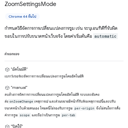
Zoom
Settings
Mode
Chrome 44 ขึ้นไป
กำหนดวิธีจัดการการเปลี่ยนแปลงการซูม เช่น ระบุเอนทิตีที่รับผิด
ชอบในการปรับขนาดหน้าเว็บจริง โดยค่าเริ่มต้นคือ
automatic
ค่าแจกแจง
"อัตโนมัติ"
เบราว์เซอร์จะจัดการการเปลี่ยนแปลงการซูมโดยอัตโนมัติ
"manual"
ลบล้างการจัดการการเปลี่ยนแปลงการซูมโดยอัตโนมัติ ระบบจะยังคง
ส่ง
เหตุการณ์ และส่วนขยายมีหน้าที่รับฟังเหตุการณ์นี้และปรับ
onZoomChange
ขนาดหน้าเว็บด้วยตนเอง โหมดนี้ไม่รองรับการซูม
จึงไม่สนใจการตั้ง
per-origin
ค่าการซูม
และถือว่าเป็นการซูม
scope
per-tab
"ปิดใช้"