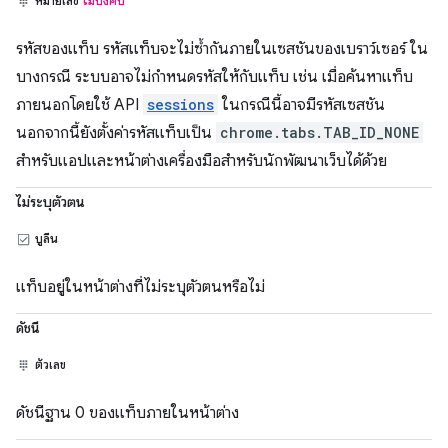
หมายเลข
ไม่บังคับ
รหัสของแท็บ รหัสแท็บจะไม่ซ้ำกันภายในเซสชันของเบราว์เซอร์ ใน
บางกรณี ระบบอาจไม่กำหนดรหัสให้กับแท็บ เช่น เมื่อค้นหาแท็บ
ภายนอกโดยใช้ API
sessions
ในกรณีนี้อาจมีรหัสเซสชัน
นอกจากนี้ยังตั้งค่ารหัสแท็บเป็น
chrome.tabs.TAB_ID_NONE
สำหรับแอปและหน้าต่างเครื่องมือสำหรับนักพัฒนาเว็บได้ด้วย
ไม่ระบุตัวตน
บูลีน
แท็บอยู่ในหน้าต่างที่ไม่ระบุตัวตนหรือไม่
ดัชนี
ตัวเลข
ดัชนีฐาน 0 ของแท็บภายในหน้าต่าง