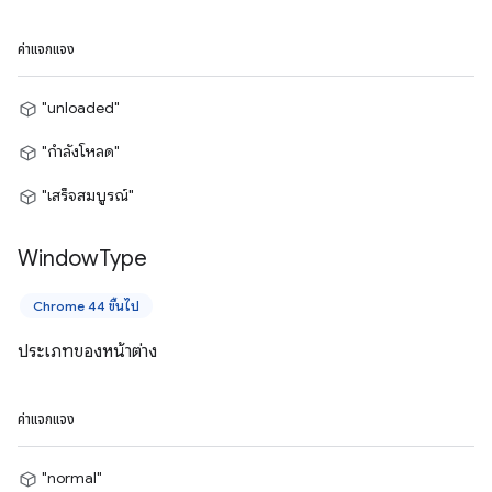
ค่าแจกแจง
"unloaded"
"กำลังโหลด"
"เสร็จสมบูรณ์"
Window
Type
Chrome 44 ขึ้นไป
ประเภทของหน้าต่าง
ค่าแจกแจง
"normal"