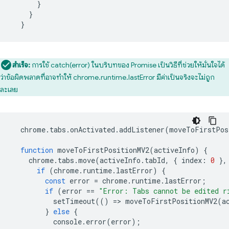
}
}
}
สำเร็จ:
การใช้ catch(error) ในบริบทของ Promise เป็นวิธีที่ช่วยให้มั่นใจได้
ว่าข้อผิดพลาดที่อาจทำให้ chrome.runtime.lastError มีค่าเป็นจริงจะไม่ถูก
ละเลย
chrome
.
tabs
.
onActivated
.
addListener
(
moveToFirstPos
function
moveToFirstPositionMV2
(
activeInfo
)
{
chrome
.
tabs
.
move
(
activeInfo
.
tabId
,
{
index
:
0
},
if
(
chrome
.
runtime
.
lastError
)
{
const
error
=
chrome
.
runtime
.
lastError
;
if
(
error
==
"Error: Tabs cannot be edited r
setTimeout
(()
=
>
moveToFirstPositionMV2
(
a
}
else
{
console
.
error
(
error
);