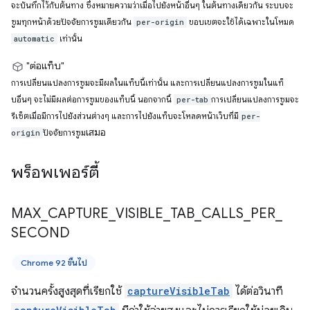
จะบันทึกไว้กับต้นทาง ซึ่งหมายความว่าเมื่อไปยังหน้าอื่นๆ ในต้นทางเดียวกัน ระบบจะ
ซูมทุกหน้าด้วยปัจจัยการซูมเดียวกัน
ขอบเขตจะใช้ได้เฉพาะในโหมด
per-origin
เท่านั้น
automatic
"ต่อแท็บ"
การเปลี่ยนแปลงการซูมจะมีผลในแท็บนี้เท่านั้น และการเปลี่ยนแปลงการซูมในแท็
บอื่นๆ จะไม่มีผลต่อการซูมของแท็บนี้ นอกจากนี้
การเปลี่ยนแปลงการซูมจะ
per-tab
รีเซ็ตเมื่อมีการไปยังส่วนต่างๆ และการไปยังแท็บจะโหลดหน้าเว็บที่มี
per-
เสมอ
ปัจจัยการซูม
origin
พร็อพเพอร์ตี้
MAX
_
CAPTURE
_
VISIBLE
_
TAB
_
CALLS
_
PER
_
SECOND
Chrome 92 ขึ้นไป
จำนวนครั้งสูงสุดที่เรียกใช้
captureVisibleTab
ได้ต่อวินาที