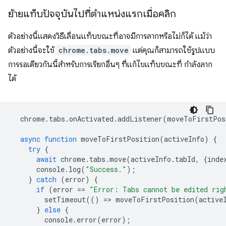
ย้ายแท็บปัจจุบันไปที่ตำแหน่งแรกเมื่อคลิก
ตัวอย่างนี้แสดงวิธีเลื่อนแท็บขณะที่อาจมีการลากหรือไม่ก็ได้ แม้ว่า
ตัวอย่างนี้จะใช้
chrome.tabs.move
แต่คุณก็สามารถใช้รูปแบบ
การรอเดียวกันนี้สำหรับการเรียกอื่นๆ ที่แก้ไขแท็บขณะที่ กำลังลาก
ได้
chrome
.
tabs
.
onActivated
.
addListener
(
moveToFirstPos
async
function
moveToFirstPosition
(
activeInfo
)
{
try
{
await
chrome
.
tabs
.
move
(
activeInfo
.
tabId
,
{
inde
console
.
log
(
"Success."
);
}
catch
(
error
)
{
if
(
error
==
"Error: Tabs cannot be edited rig
setTimeout
(()
=
>
moveToFirstPosition
(
active
}
else
{
console
.
error
(
error
);