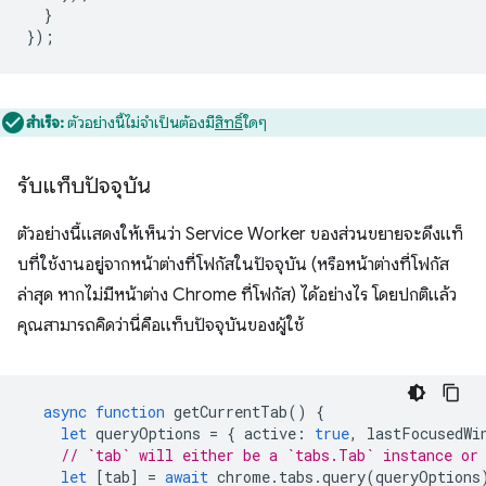
}
});
สำเร็จ:
ตัวอย่างนี้ไม่จำเป็นต้องมี
สิทธิ์
ใดๆ
รับแท็บปัจจุบัน
ตัวอย่างนี้แสดงให้เห็นว่า Service Worker ของส่วนขยายจะดึงแท็
บที่ใช้งานอยู่จากหน้าต่างที่โฟกัสในปัจจุบัน (หรือหน้าต่างที่โฟกัส
ล่าสุด หากไม่มีหน้าต่าง Chrome ที่โฟกัส) ได้อย่างไร โดยปกติแล้ว
คุณสามารถคิดว่านี่คือแท็บปัจจุบันของผู้ใช้
async
function
getCurrentTab
()
{
let
queryOptions
=
{
active
:
true
,
lastFocusedWi
// `tab` will either be a `tabs.Tab` instance or
let
[
tab
]
=
await
chrome
.
tabs
.
query
(
queryOptions