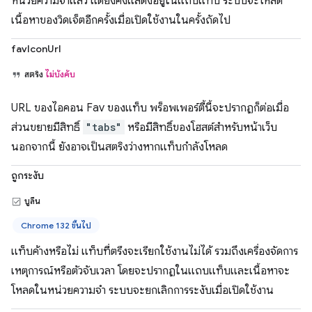
หน่วยความจำแล้ว แต่ยังคงแสดงอยู่ในแถบแท็บ ระบบจะโหลด
เนื้อหาของวิดเจ็ตอีกครั้งเมื่อเปิดใช้งานในครั้งถัดไป
favIconUrl
สตริง
ไม่บังคับ
URL ของไอคอน Fav ของแท็บ พร็อพเพอร์ตี้นี้จะปรากฏก็ต่อเมื่อ
ส่วนขยายมีสิทธิ์
"tabs"
หรือมีสิทธิ์ของโฮสต์สำหรับหน้าเว็บ
นอกจากนี้ ยังอาจเป็นสตริงว่างหากแท็บกำลังโหลด
ถูกระงับ
บูลีน
Chrome 132 ขึ้นไป
แท็บค้างหรือไม่ แท็บที่ตรึงจะเรียกใช้งานไม่ได้ รวมถึงเครื่องจัดการ
เหตุการณ์หรือตัวจับเวลา โดยจะปรากฏในแถบแท็บและเนื้อหาจะ
โหลดในหน่วยความจำ ระบบจะยกเลิกการระงับเมื่อเปิดใช้งาน