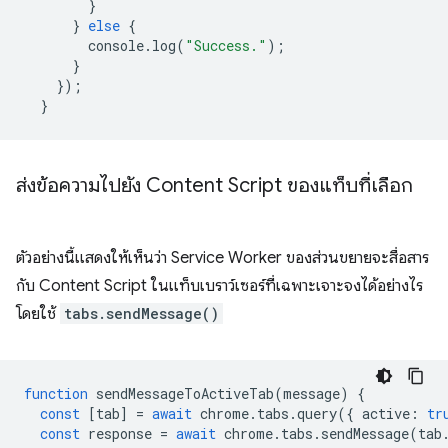
}
}
else
{
console
.
log
(
"Success."
);
}
});
}
ส่งข้อความไปยัง Content Script ของแท็บที่เลือก
ตัวอย่างนี้แสดงให้เห็นว่า Service Worker ของส่วนขยายจะสื่อสาร
กับ Content Script ในแท็บเบราว์เซอร์ที่เฉพาะเจาะจงได้อย่างไร
โดยใช้
tabs.sendMessage()
function
sendMessageToActiveTab
(
message
)
{
const
[
tab
]
=
await
chrome
.
tabs
.
query
({
active
:
tr
const
response
=
await
chrome
.
tabs
.
sendMessage
(
tab