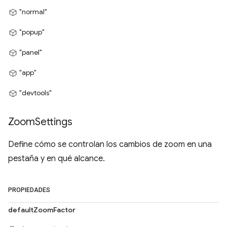
"normal"
"popup"
"panel"
"app"
"devtools"
Zoom
Settings
Define cómo se controlan los cambios de zoom en una
pestaña y en qué alcance.
PROPIEDADES
defaultZoomFactor