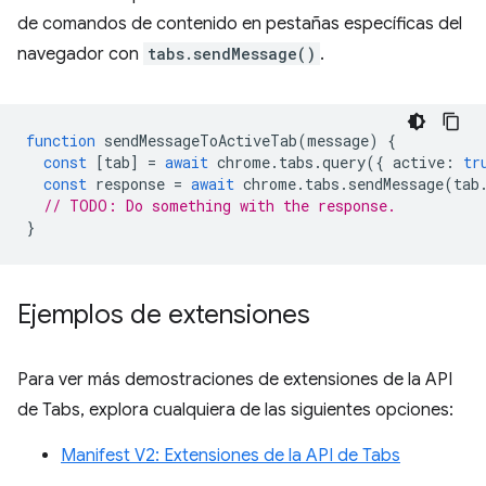
de comandos de contenido en pestañas específicas del
navegador con
tabs.sendMessage()
.
function
sendMessageToActiveTab
(
message
)
{
const
[
tab
]
=
await
chrome
.
tabs
.
query
({
active
:
tr
const
response
=
await
chrome
.
tabs
.
sendMessage
(
tab
// TODO: Do something with the response.
}
Ejemplos de extensiones
Para ver más demostraciones de extensiones de la API
de Tabs, explora cualquiera de las siguientes opciones:
Manifest V2: Extensiones de la API de Tabs