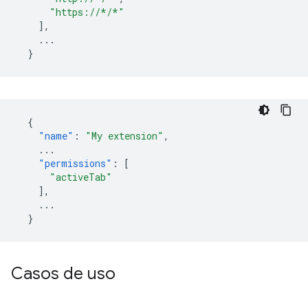
"https://*/*"
],
...
}
{
"name"
:
"My extension"
,
...
"permissions"
:
[
"activeTab"
],
...
}
Casos de uso