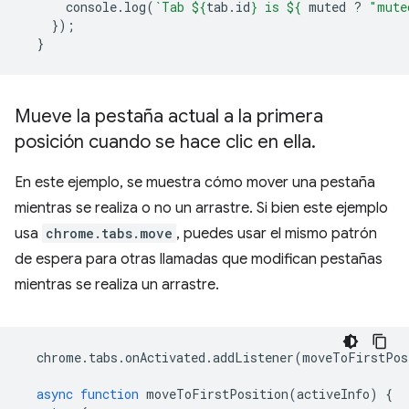
console
.
log
(
`Tab 
${
tab
.
id
}
 is 
${
muted
?
"mute
});
}
Mueve la pestaña actual a la primera
posición cuando se hace clic en ella
.
En este ejemplo, se muestra cómo mover una pestaña
mientras se realiza o no un arrastre. Si bien este ejemplo
usa
chrome.tabs.move
, puedes usar el mismo patrón
de espera para otras llamadas que modifican pestañas
mientras se realiza un arrastre.
chrome
.
tabs
.
onActivated
.
addListener
(
moveToFirstPos
async
function
moveToFirstPosition
(
activeInfo
)
{