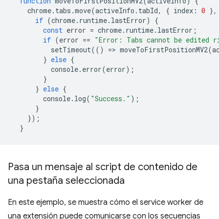
function
moveToFirstPositionMV2
(
activeInfo
)
{
chrome
.
tabs
.
move
(
activeInfo
.
tabId
,
{
index
:
0
},
if
(
chrome
.
runtime
.
lastError
)
{
const
error
=
chrome
.
runtime
.
lastError
;
if
(
error
==
"Error: Tabs cannot be edited r
setTimeout
(()
=
>
moveToFirstPositionMV2
(
a
}
else
{
console
.
error
(
error
);
}
}
else
{
console
.
log
(
"Success."
);
}
});
}
Pasa un mensaje al script de contenido de
una pestaña seleccionada
En este ejemplo, se muestra cómo el service worker de
una extensión puede comunicarse con los secuencias