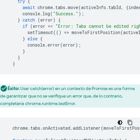
try
{
await
chrome
.
tabs
.
move
(
activeInfo
.
tabId
,
{
inde
console
.
log
(
"Success."
);
}
catch
(
error
)
{
if
(
error
==
"Error: Tabs cannot be edited rig
setTimeout
(()
=
>
moveToFirstPosition
(
active
}
else
{
console
.
error
(
error
);
}
}
}
Éxito:
Usar catch(error) en un contexto de Promise es una forma
de garantizar que no se verifique un error que, de lo contrario,
completaría chrome.runtime.lastError.
chrome
.
tabs
.
onActivated
.
addListener
(
moveToFirstPos