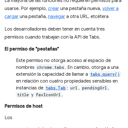
La mayoría de las funciones no requieren permisos para
usarse. Por ejemplo,
crear
una pestaña nueva,
volver a
cargar
una pestaña,
navegar
a otra URL, etcétera
Los desarrolladores deben tener en cuenta tres
permisos cuando trabajan con la API de Tabs.
El permiso de "pestañas"
Este permiso no otorga acceso al espacio de
nombres
chrome.tabs
. En cambio, otorga a una
extensión la capacidad de llamar a
tabs.query()
en relación con cuatro propiedades sensibles en
instancias de
tabs.Tab
:
url
,
pendingUrl
,
title
y
favIconUrl
.
Permisos de host
Los