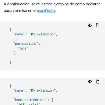
A continuación, se muestran ejemplos de cómo declarar
cada permiso en el
manifiesto
:
{
"name"
:
"My extension"
,
...
"permissions"
:
[
"tabs"
],
...
}
{
"name"
:
"My extension"
,
...
"host_permissions"
:
[
"http://*/*"
,