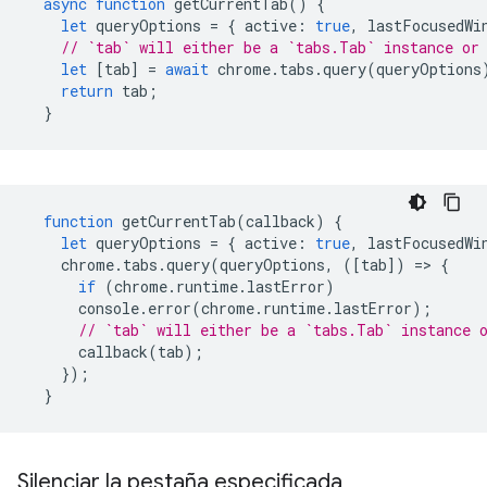
async
function
getCurrentTab
()
{
let
queryOptions
=
{
active
:
true
,
lastFocusedWi
// `tab` will either be a `tabs.Tab` instance or
let
[
tab
]
=
await
chrome
.
tabs
.
query
(
queryOptions
return
tab
;
}
function
getCurrentTab
(
callback
)
{
let
queryOptions
=
{
active
:
true
,
lastFocusedWi
chrome
.
tabs
.
query
(
queryOptions
,
([
tab
])
=
>
{
if
(
chrome
.
runtime
.
lastError
)
console
.
error
(
chrome
.
runtime
.
lastError
);
// `tab` will either be a `tabs.Tab` instance 
callback
(
tab
);
});
}
Silenciar la pestaña especificada