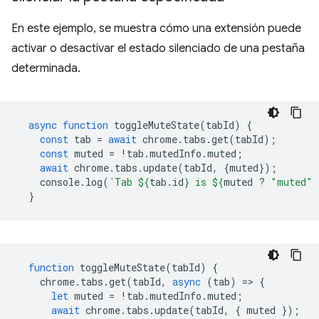
En este ejemplo, se muestra cómo una extensión puede
activar o desactivar el estado silenciado de una pestaña
determinada.
async
function
toggleMuteState
(
tabId
)
{
const
tab
=
await
chrome
.
tabs
.
get
(
tabId
);
const
muted
=
!
tab
.
mutedInfo
.
muted
;
await
chrome
.
tabs
.
update
(
tabId
,
{
muted
});
console
.
log
(
`Tab 
${
tab
.
id
}
 is 
${
muted
?
"muted"
}
function
toggleMuteState
(
tabId
)
{
chrome
.
tabs
.
get
(
tabId
,
async
(
tab
)
=
>
{
let
muted
=
!
tab
.
mutedInfo
.
muted
;
await
chrome
.
tabs
.
update
(
tabId
,
{
muted
});