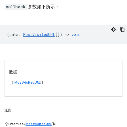
callback
参数如下所示：
(
data
:
MostVisitedURL
[]) =>
void
数据
MostVisitedURL
[]
返回
Promise<
MostVisitedURL
[]>