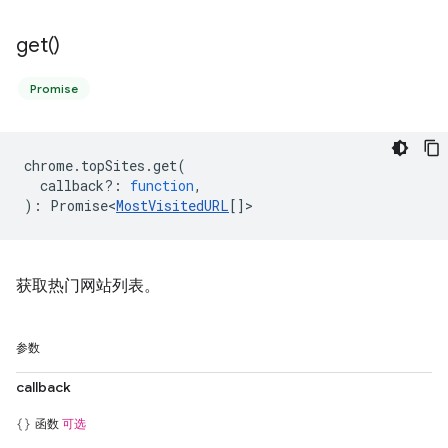
get(
)
Promise
chrome
.
topSites
.
get
(
callback?
:
function
,
)
:
Promise<
MostVisitedURL
[]
>
获取热门网站列表。
参数
callback
函数
可选