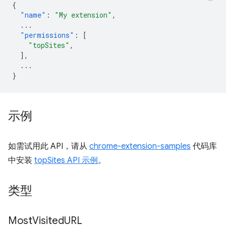
{
"name"
:
"My extension"
,
...
"permissions"
:
[
"topSites"
,
],
...
}
示例
如需试用此 API，请从
chrome-extension-samples
代码库
中安装
topSites API 示例
。
类型
Most
Visited
URL