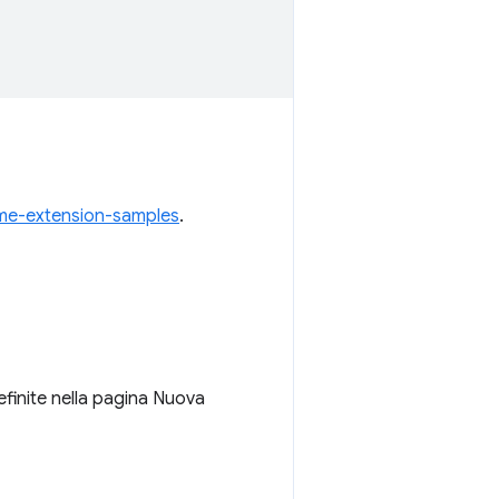
me-extension-samples
.
efinite nella pagina Nuova