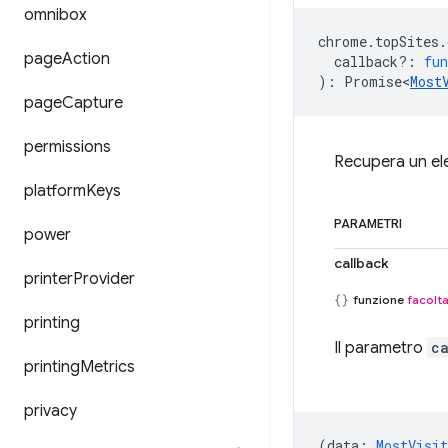
omnibox
chrome
.
topSites
.
page
Action
callback?
:
fun
)
:
Promise<
Most
page
Capture
permissions
Recupera un elen
platform
Keys
PARAMETRI
power
callback
printer
Provider
funzione
facolta
printing
Il parametro
c
printing
Metrics
privacy
(
data
:
MostVisi