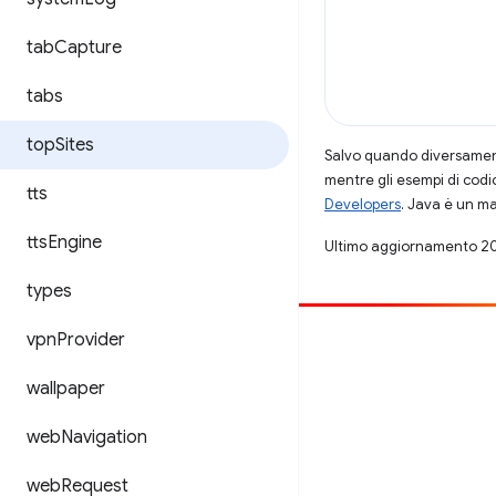
tab
Capture
tabs
top
Sites
Salvo quando diversamente
mentre gli esempi di codi
tts
Developers
. Java è un ma
tts
Engine
Ultimo aggiornamento 2
types
vpn
Provider
Contribuisci
Segnala un bug
wallpaper
Visualizza i problemi aperti
web
Navigation
web
Request