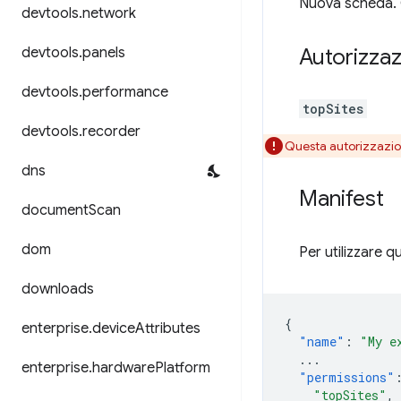
Nuova scheda. Q
devtools
.
network
devtools
.
panels
Autorizzaz
devtools
.
performance
topSites
devtools
.
recorder
Questa autorizzazi
dns
Manifest
document
Scan
dom
Per utilizzare q
downloads
{
enterprise
.
device
Attributes
"name"
:
"My e
...
enterprise
.
hardware
Platform
"permissions"
"topSites"
,