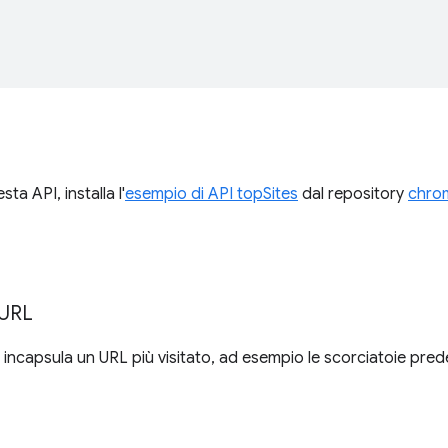
ta API, installa l'
esempio di API topSites
dal repository
chro
URL
incapsula un URL più visitato, ad esempio le scorciatoie pred