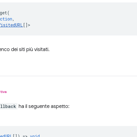
get
(
ction
,
VisitedURL
[]
>
co dei siti più visitati.
tiva
allback
ha il seguente aspetto:
tedURL
[]) =>
void