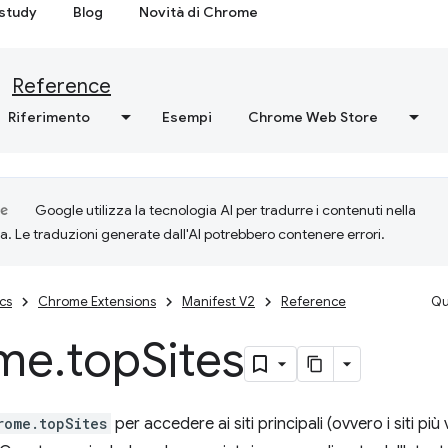
study
Blog
Novità di Chrome
Reference
Riferimento
Esempi
Chrome Web Store
Google utilizza la tecnologia AI per tradurre i contenuti nella
ta. Le traduzioni generate dall'AI potrebbero contenere errori.
cs
Chrome Extensions
Manifest V2
Reference
Qu
me
.
top
Sites
rome.topSites
per accedere ai siti principali (ovvero i siti più v