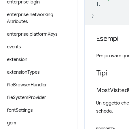
enterprise
.
login
],
...
enterprise
.
networking
}
Attributes
enterprise
.
platform
Keys
Esempi
events
Per provare ques
extension
Tipi
extension
Types
file
Browser
Handler
Most
Visited
file
System
Provider
Un oggetto che 
font
Settings
scheda.
gcm