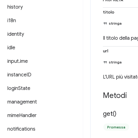
PROPRIETÀ
history
titolo
i18n
stringa
identity
Il titolo della p
idle
url
input
.
ime
stringa
instance
ID
L'URL più visitat
login
State
Metodi
management
get(
)
mime
Handler
Promessa
notifications