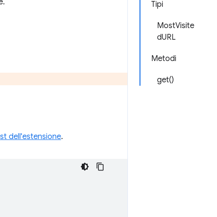
e.
Tipi
MostVisite
dURL
Metodi
get()
st dell'estensione
.