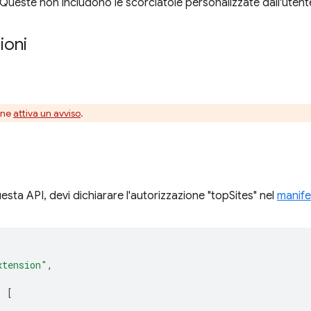
ueste non includono le scorciatoie personalizzate dall'utent
ioni
one
attiva un avviso
.
uesta API, devi dichiarare l'autorizzazione "topSites" nel
manife
xtension"
,
:
[