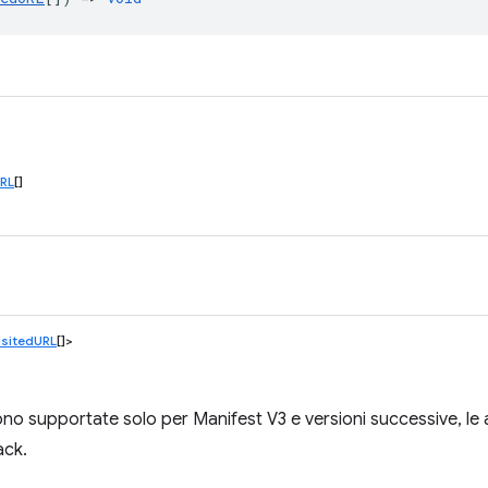
RL
[]
sitedURL
[]>
o supportate solo per Manifest V3 e versioni successive, le 
ack.