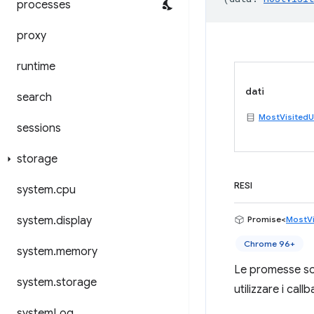
processes
proxy
runtime
dati
search
MostVisitedU
sessions
storage
RESI
system
.
cpu
system
.
display
Promise<
MostVi
Chrome 96+
system
.
memory
Le promesse son
system
.
storage
utilizzare i callb
system
Log