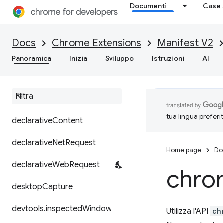
Documenti
Case 
commands
contentSettings
Docs
Chrome Extensions
Manifest V2
contextMenus
Panoramica
Inizia
Sviluppo
Istruzioni
AI
cookies
debugger
tua lingua preferi
declarative
Content
declarative
Net
Request
Home page
Do
declarative
Web
Request
chro
desktop
Capture
devtools
.
inspected
Window
Utilizza l'API
ch