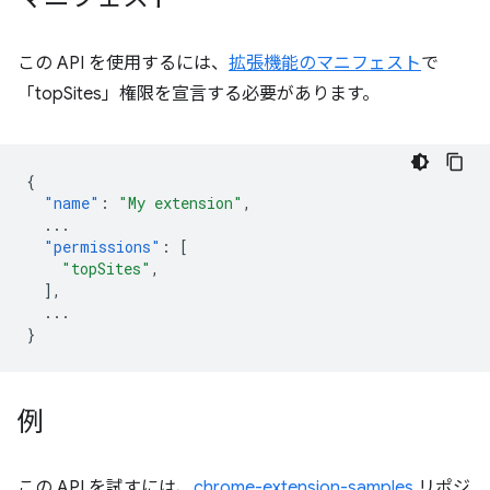
この API を使用するには、
拡張機能のマニフェスト
で
「topSites」権限を宣言する必要があります。
{
"name"
:
"My extension"
,
...
"permissions"
:
[
"topSites"
,
],
...
}
例
この API を試すには、
chrome-extension-samples
リポジ