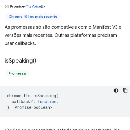
Promise<
TtsVoice
[]>
Chrome 101 ou mais recente
As promessas só são compatíveis com o Manifest V3 e
versões mais recentes. Outras plataformas precisam
usar callbacks.
is
Speaking(
)
Promessa
chrome
.
tts
.
isSpeaking
(
callback?
:
function
,
)
:
Promise<boolean>