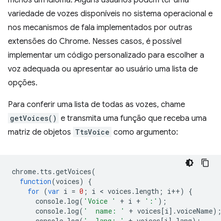
menos um idioma. Alguns usuários podem ter uma
variedade de vozes disponíveis no sistema operacional e
nos mecanismos de fala implementados por outras
extensões do Chrome. Nesses casos, é possível
implementar um código personalizado para escolher a
voz adequada ou apresentar ao usuário uma lista de
opções.
Para conferir uma lista de todas as vozes, chame
getVoices()
e transmita uma função que receba uma
matriz de objetos
TtsVoice
como argumento:
chrome
.
tts
.
getVoices
(
function
(
voices
)
{
for
(
var
i
=
0
;
i
 < 
voices
.
length
;
i
++
)
{
console
.
log
(
'Voice '
+
i
+
':'
);
console
.
log
(
'  name: '
+
voices
[
i
].
voiceName
)
console
.
log
(
'  lang: '
+
voices
[
i
].
lang
);