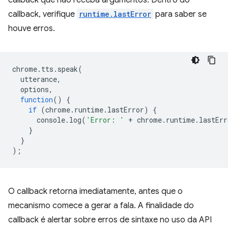
callback que não receba argumentos. Dentro do
callback, verifique
runtime.lastError
para saber se
houve erros.
chrome
.
tts
.
speak
(
utterance
,
options
,
function
()
{
if
(
chrome
.
runtime
.
lastError
)
{
console
.
log
(
'Error: '
+
chrome
.
runtime
.
lastErr
}
}
);
O callback retorna imediatamente, antes que o
mecanismo comece a gerar a fala. A finalidade do
callback é alertar sobre erros de sintaxe no uso da API