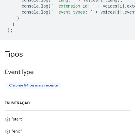
console
.
log
(
'  extension id: '
+
voices
[
i
].
ext
console
.
log
(
'  event types: '
+
voices
[
i
].
even
}
}
);
Tipos
Event
Type
Chrome 54 ou mais recente
ENUMERAÇÃO
"start"
"end"