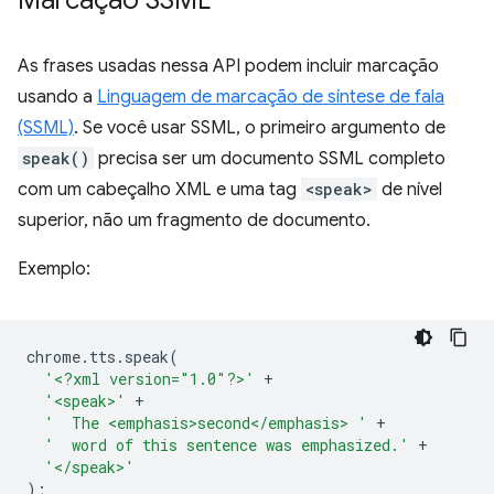
Marcação SSML
As frases usadas nessa API podem incluir marcação
usando a
Linguagem de marcação de síntese de fala
(SSML)
. Se você usar SSML, o primeiro argumento de
speak()
precisa ser um documento SSML completo
com um cabeçalho XML e uma tag
<speak>
de nível
superior, não um fragmento de documento.
Exemplo:
chrome
.
tts
.
speak
(
'<?xml version="1.0"?>'
+
'<speak>'
+
'  The <emphasis>second</emphasis> '
+
'  word of this sentence was emphasized.'
+
'</speak>'
);