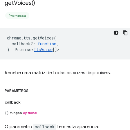
get
Voices(
)
Promessa
chrome
.
tts
.
getVoices
(
callback?
:
function
,
)
:
Promise<
TtsVoice
[]
>
Recebe uma matriz de todas as vozes disponíveis.
PARÂMETROS
callback
função
optional
O parâmetro
callback
tem esta aparência: