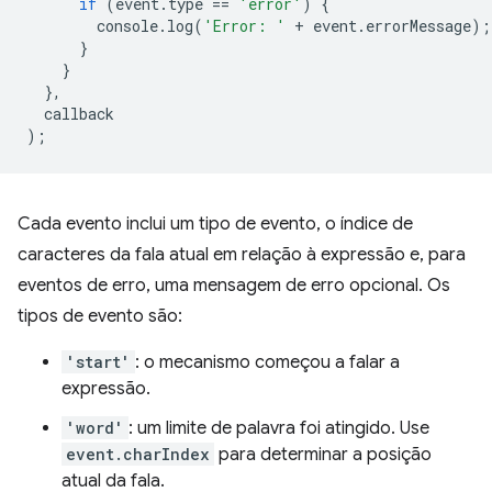
if
(
event
.
type
==
'error'
)
{
console
.
log
(
'Error: '
+
event
.
errorMessage
);
}
}
},
callback
);
Cada evento inclui um tipo de evento, o índice de
caracteres da fala atual em relação à expressão e, para
eventos de erro, uma mensagem de erro opcional. Os
tipos de evento são:
'start'
: o mecanismo começou a falar a
expressão.
'word'
: um limite de palavra foi atingido. Use
event.charIndex
para determinar a posição
atual da fala.