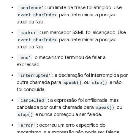
'sentence'
: um limite de frase foi atingido. Use
event.charIndex
para determinar a posição
atual da fala.
'marker'
: um marcador SSML foi alcançado. Use
event.charIndex
para determinar a posição
atual da fala.
'end'
: o mecanismo terminou de falar a
expressão.
'interrupted'
: a declaração foi interrompida por
outra chamada para
speak()
ou
stop()
e não
foi concluída.
'cancelled'
: a expressão foi enfileirada, mas
cancelada por outra chamada para
speak()
ou
stop()
e nunca começou a ser falada.
'error'
: ocorreu um erro específico do
mecanismo, e a expressão não pode ser falada.