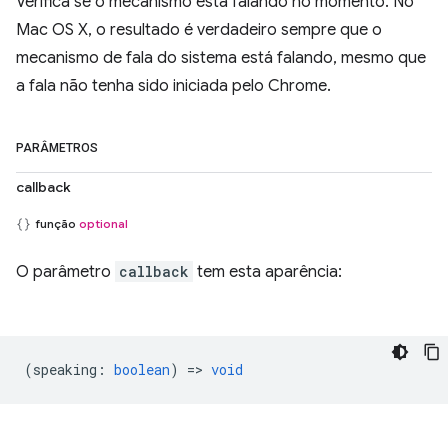
Verifica se o mecanismo está falando no momento. No
Mac OS X, o resultado é verdadeiro sempre que o
mecanismo de fala do sistema está falando, mesmo que
a fala não tenha sido iniciada pelo Chrome.
PARÂMETROS
callback
função
optional
O parâmetro
callback
tem esta aparência:
(
speaking
:
boolean
) =>
void