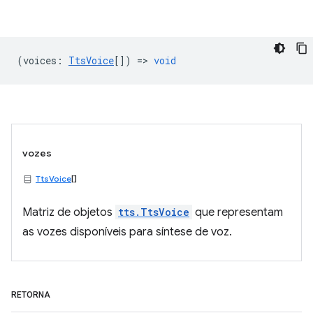
(
voices
:
TtsVoice
[]) =>
void
vozes
TtsVoice
[]
Matriz de objetos
tts.TtsVoice
que representam
as vozes disponíveis para síntese de voz.
RETORNA