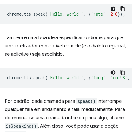
chrome
.
tts
.
speak
(
'Hello, world.'
,
{
'rate'
:
2.0
});
Também é uma boa ideia especificar o idioma para que
um sintetizador compatível com ele (e o dialeto regional,
se aplicável) seja escolhido.
chrome
.
tts
.
speak
(
'Hello, world.'
,
{
'lang'
:
'en-US'
,
Por padrão, cada chamada para
speak()
interrompe
qualquer fala em andamento e fala imediatamente. Para
determinar se uma chamada interromperia algo, chame
isSpeaking()
. Além disso, você pode usar a opção