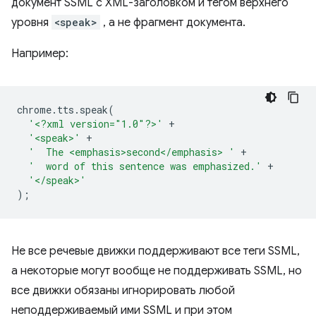
документ SSML с XML-заголовком и тегом верхнего
уровня
<speak>
, а не фрагмент документа.
Например:
chrome
.
tts
.
speak
(
'<?xml version="1.0"?>'
+
'<speak>'
+
'  The <emphasis>second</emphasis> '
+
'  word of this sentence was emphasized.'
+
'</speak>'
);
Не все речевые движки поддерживают все теги SSML,
а некоторые могут вообще не поддерживать SSML, но
все движки обязаны игнорировать любой
неподдерживаемый ими SSML и при этом