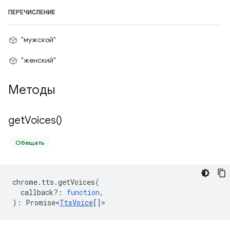
ПЕРЕЧИСЛЕНИЕ
"мужской"
"женский"
Методы
get
Voices(
)
Обещать
chrome
.
tts
.
getVoices
(
callback?
:
function
,
)
:
Promise<
TtsVoice
[]
>