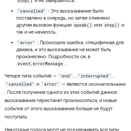
stop()
и не завершилось.
'cancelled'
: Это высказывание было
поставлено в очередь, но затем отменено
другим вызовом функции
speak()
или
stop()
и
так и не началось.
'error'
: Произошла ошибка, специфичная для
движка, и это высказывание не может быть
произнесено. Подробности см. в
event.errorMessage
.
Четыре типа событий —
'end'
,
'interrupted'
,
'cancelled'
и
'error'
— являются
окончательными
. После получения одного из этих событий данное
высказывание перестанет произноситься, и новые
события от этого высказывания больше не будут
поступать.
Некоторые голоса могут не поддерживать все типы