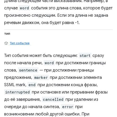
Длина следующей части высказывания. Например, в
случае
word
события это длина слова, которое будет
произнесено следующим. Если эта длина не задана
речевым движком, она будет равна -1.
тип
Тип события
Тип события может быть следующим:
start
сразу
после начала речи,
word
при достижении границы
слова,
sentence
— при достижении границы
предложения,
marker
при достижении элемента
SSML mark,
end
при достижении конца фразы,
interrupted
при остановке или прерывании фразы
до её завершения,
cancelled
при удалении из
очереди до начала синтеза,
error
при
возникновении любой другой ошибки. При