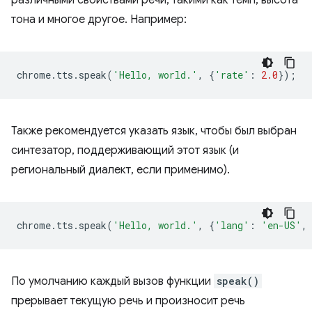
различными свойствами речи, такими как темп, высота
тона и многое другое. Например:
chrome
.
tts
.
speak
(
'Hello, world.'
,
{
'rate'
:
2.0
});
Также рекомендуется указать язык, чтобы был выбран
синтезатор, поддерживающий этот язык (и
региональный диалект, если применимо).
chrome
.
tts
.
speak
(
'Hello, world.'
,
{
'lang'
:
'en-US'
,
По умолчанию каждый вызов функции
speak()
прерывает текущую речь и произносит речь