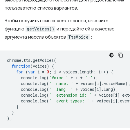
выбора подходящего голоса или для предоставления
пользователю списка вариантов.
Чтобы получить список всех голосов, вызовите
функцию
getVoices()
и передайте ей в качестве
аргумента массив объектов
TtsVoice
:
chrome
.
tts
.
getVoices
(
function
(
voices
)
{
for
(
var
i
=
0
;
i
 < 
voices
.
length
;
i
++
)
{
console
.
log
(
'Voice '
+
i
+
':'
);
console
.
log
(
'  name: '
+
voices
[
i
].
voiceName
)
console
.
log
(
'  lang: '
+
voices
[
i
].
lang
);
console
.
log
(
'  extension id: '
+
voices
[
i
].
ext
console
.
log
(
'  event types: '
+
voices
[
i
].
even
}
}
);