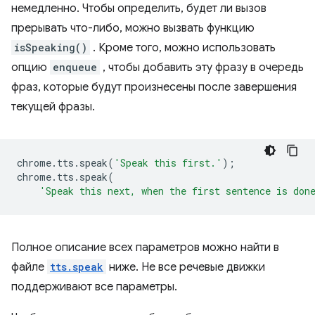
немедленно. Чтобы определить, будет ли вызов
прерывать что-либо, можно вызвать функцию
isSpeaking()
. Кроме того, можно использовать
опцию
enqueue
, чтобы добавить эту фразу в очередь
фраз, которые будут произнесены после завершения
текущей фразы.
chrome
.
tts
.
speak
(
'Speak this first.'
);
chrome
.
tts
.
speak
(
'Speak this next, when the first sentence is don
Полное описание всех параметров можно найти в
файле
tts.speak
ниже. Не все речевые движки
поддерживают все параметры.