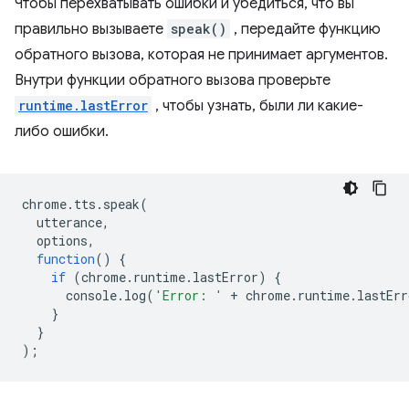
Чтобы перехватывать ошибки и убедиться, что вы
правильно вызываете
speak()
, передайте функцию
обратного вызова, которая не принимает аргументов.
Внутри функции обратного вызова проверьте
runtime.lastError
, чтобы узнать, были ли какие-
либо ошибки.
chrome
.
tts
.
speak
(
utterance
,
options
,
function
()
{
if
(
chrome
.
runtime
.
lastError
)
{
console
.
log
(
'Error: '
+
chrome
.
runtime
.
lastErr
}
}
);