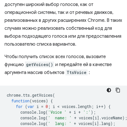
доступен широкий выбор голосов, как от
операционной системы, так и от речевых движков,
реализованных в других расширениях Chrome. В таких
случаях можно реализовать собственный код для
выбора подходящего голоса или для предоставления
пользователю списка вариантов.
Чтобы получить список всех голосов, вызовите
функцию
getVoices()
и передайте ей в качестве
аргумента массив объектов
TtsVoice
:
chrome
.
tts
.
getVoices
(
function
(
voices
)
{
for
(
var
i
=
0
;
i
 < 
voices
.
length
;
i
++
)
{
console
.
log
(
'Voice '
+
i
+
':'
);
console
.
log
(
'  name: '
+
voices
[
i
].
voiceName
)
console
.
log
(
'  lang: '
+
voices
[
i
].
lang
);