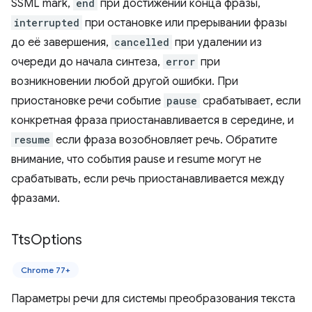
SSML mark,
end
при достижении конца фразы,
interrupted
при остановке или прерывании фразы
до её завершения,
cancelled
при удалении из
очереди до начала синтеза,
error
при
возникновении любой другой ошибки. При
приостановке речи событие
pause
срабатывает, если
конкретная фраза приостанавливается в середине, и
resume
если фраза возобновляет речь. Обратите
внимание, что события pause и resume могут не
срабатывать, если речь приостанавливается между
фразами.
Tts
Options
Chrome 77+
Параметры речи для системы преобразования текста