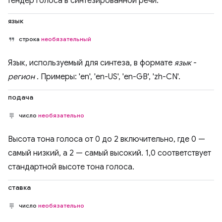
Гендер голоса в синтезированной речи.
язык
строка
необязательный
Язык, используемый для синтеза, в формате
язык
-
регион
. Примеры: 'en', 'en-US', 'en-GB', 'zh-CN'.
подача
число
необязательно
Высота тона голоса от 0 до 2 включительно, где 0 —
самый низкий, а 2 — самый высокий. 1,0 соответствует
стандартной высоте тона голоса.
ставка
число
необязательно