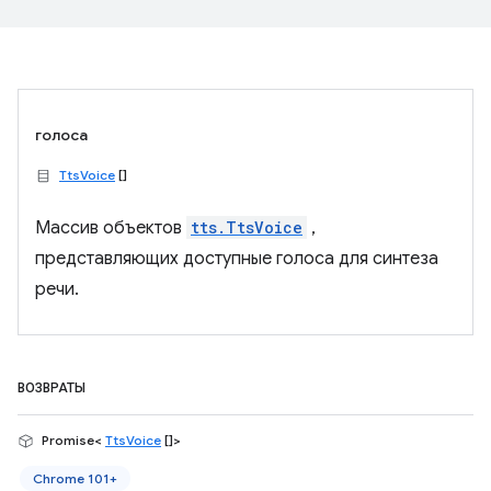
голоса
TtsVoice
[]
Массив объектов
tts.TtsVoice
,
представляющих доступные голоса для синтеза
речи.
ВОЗВРАТЫ
Promise<
TtsVoice
[]>
Chrome 101+