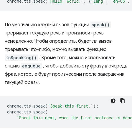
chrome
.
tts
.
speak
(
'Hello, world.'
,
{
'lang'
:
'en-US'
,
По умолчанию каждый вызов функции
speak()
прерывает текущую речь и произносит речь
немедленно. Чтобы определить, будет ли вызов
прерывать что-либо, можно вызвать функцию
isSpeaking()
. Кроме того, можно использовать
опцию
enqueue
, чтобы добавить эту фразу в очередь
фраз, которые будут произнесены после завершения
текущей фразы.
chrome
.
tts
.
speak
(
'Speak this first.'
);
chrome
.
tts
.
speak
(
'Speak this next, when the first sentence is don