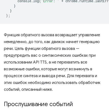
console
.
log
(
'Error: '
+
chrome
.
runtime
.
lastErr
}
}
);
Функция обратного вызова возвращает управление
немедленно, до того, как движок начнет генерацию
речи. Цель функции обратного вызова —
предупредить вас о синтаксических ошибках при
использовании API TTS, а не перехватить все
возможные ошибки, которые могут возникнуть в
процессе синтеза и вывода речи. Для перехвата и
этих ошибок необходимо использовать обработчик
событий, описанный ниже.
Прослушивание событий