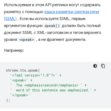
Используемые в этом API реплики могут содержать
разметку с помощью
языка разметки синтеза речи
(SSML)
. Если вы используете SSML, первым
аргументом функции
speak()
должен быть полный
документ SSML с XML-заголовком и тегом верхнего
уровня
<speak>
, а не фрагмент документа.
Например:
chrome
.
tts
.
speak
(
'<?xml version="1.0"?>'
+
'<speak>'
+
'  The <emphasis>second</emphasis> '
+
'  word of this sentence was emphasized.'
+
'</speak>'
);