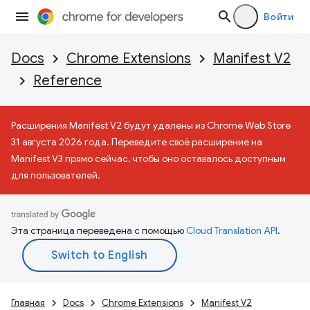
Войти
Docs
Chrome Extensions
Manifest V2
Reference
Расширения Manifest V2 будут удалены из Chrome Web Store
31 августа 2026 года. Переведите своё расширение на
Manifest V3 прямо сейчас, чтобы оно оставалось доступным
для пользователей.
Эта страница переведена с помощью
Cloud Translation API
.
Главная
Docs
Chrome Extensions
Manifest V2