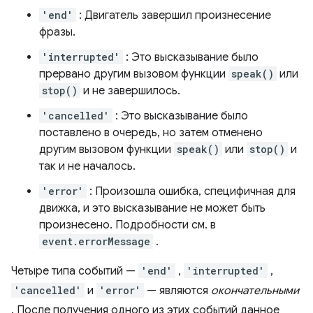
'end'
: Двигатель завершил произнесение
фразы.
'interrupted'
: Это высказывание было
прервано другим вызовом функции
speak()
или
stop()
и не завершилось.
'cancelled'
: Это высказывание было
поставлено в очередь, но затем отменено
другим вызовом функции
speak()
или
stop()
и
так и не началось.
'error'
: Произошла ошибка, специфичная для
движка, и это высказывание не может быть
произнесено. Подробности см. в
event.errorMessage
.
Четыре типа событий —
'end'
,
'interrupted'
,
'cancelled'
и
'error'
— являются
окончательными
. После получения одного из этих событий данное