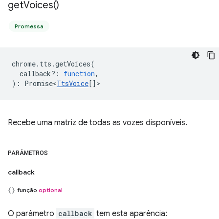
get
Voices(
)
Promessa
chrome
.
tts
.
getVoices
(
callback?
:
function
,
)
:
Promise<
TtsVoice
[]
>
Recebe uma matriz de todas as vozes disponíveis.
PARÂMETROS
callback
função
optional
O parâmetro
callback
tem esta aparência: