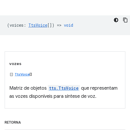
(
voices
:
TtsVoice
[]) =>
void
vozes
TtsVoice
[]
Matriz de objetos
tts.TtsVoice
que representam
as vozes disponíveis para síntese de voz.
RETORNA