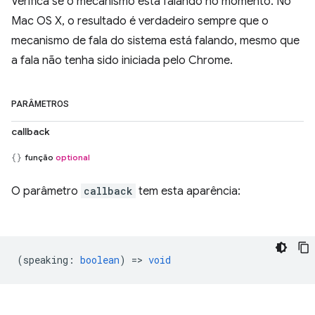
Verifica se o mecanismo está falando no momento. No
Mac OS X, o resultado é verdadeiro sempre que o
mecanismo de fala do sistema está falando, mesmo que
a fala não tenha sido iniciada pelo Chrome.
PARÂMETROS
callback
função
optional
O parâmetro
callback
tem esta aparência:
(
speaking
:
boolean
) =>
void