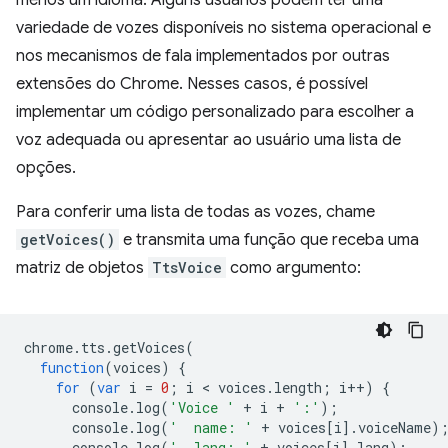
menos um idioma. Alguns usuários podem ter uma
variedade de vozes disponíveis no sistema operacional e
nos mecanismos de fala implementados por outras
extensões do Chrome. Nesses casos, é possível
implementar um código personalizado para escolher a
voz adequada ou apresentar ao usuário uma lista de
opções.
Para conferir uma lista de todas as vozes, chame
getVoices()
e transmita uma função que receba uma
matriz de objetos
TtsVoice
como argumento:
chrome
.
tts
.
getVoices
(
function
(
voices
)
{
for
(
var
i
=
0
;
i
 < 
voices
.
length
;
i
++
)
{
console
.
log
(
'Voice '
+
i
+
':'
);
console
.
log
(
'  name: '
+
voices
[
i
].
voiceName
)
console
.
log
(
'  lang: '
+
voices
[
i
].
lang
);