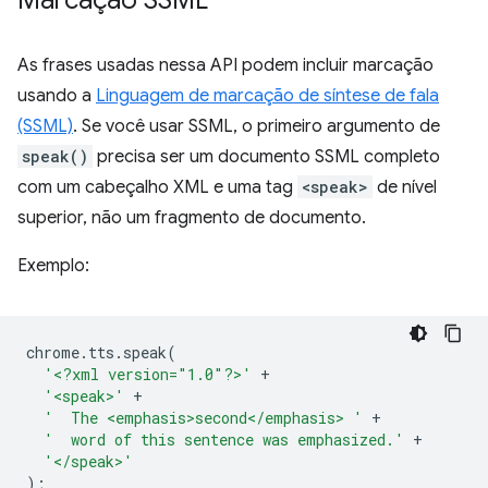
Marcação SSML
As frases usadas nessa API podem incluir marcação
usando a
Linguagem de marcação de síntese de fala
(SSML)
. Se você usar SSML, o primeiro argumento de
speak()
precisa ser um documento SSML completo
com um cabeçalho XML e uma tag
<speak>
de nível
superior, não um fragmento de documento.
Exemplo:
chrome
.
tts
.
speak
(
'<?xml version="1.0"?>'
+
'<speak>'
+
'  The <emphasis>second</emphasis> '
+
'  word of this sentence was emphasized.'
+
'</speak>'
);