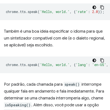
chrome
.
tts
.
speak
(
'Hello, world.'
,
{
'rate'
:
2.0
});
Também é uma boa ideia especificar o idioma para que
um sintetizador compatível com ele (e o dialeto regional,
se aplicável) seja escolhido.
chrome
.
tts
.
speak
(
'Hello, world.'
,
{
'lang'
:
'en-US'
,
Por padrão, cada chamada para
speak()
interrompe
qualquer fala em andamento e fala imediatamente. Para
determinar se uma chamada interromperia algo, chame
isSpeaking()
. Além disso, você pode usar a opção