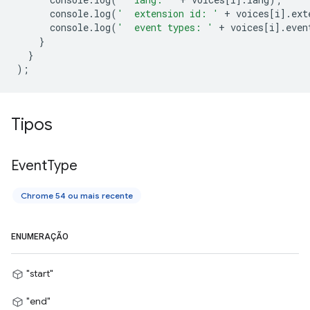
console
.
log
(
'  extension id: '
+
voices
[
i
].
ext
console
.
log
(
'  event types: '
+
voices
[
i
].
even
}
}
);
Tipos
Event
Type
Chrome 54 ou mais recente
ENUMERAÇÃO
"start"
"end"