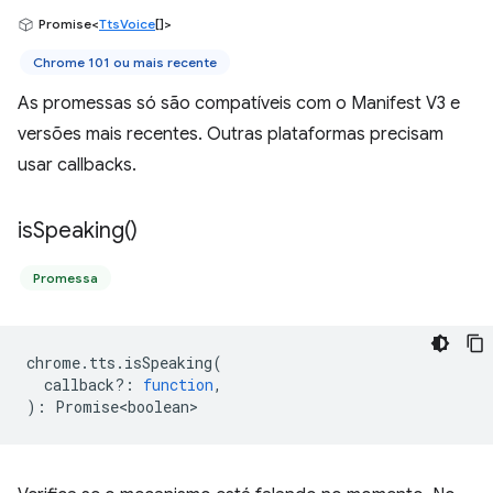
Promise<
TtsVoice
[]>
Chrome 101 ou mais recente
As promessas só são compatíveis com o Manifest V3 e
versões mais recentes. Outras plataformas precisam
usar callbacks.
is
Speaking(
)
Promessa
chrome
.
tts
.
isSpeaking
(
callback?
:
function
,
)
:
Promise<boolean>