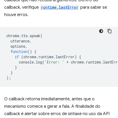
callback que não receba argumentos. Dentro do
callback, verifique
runtime.lastError
para saber se
houve erros.
chrome
.
tts
.
speak
(
utterance
,
options
,
function
()
{
if
(
chrome
.
runtime
.
lastError
)
{
console
.
log
(
'Error: '
+
chrome
.
runtime
.
lastErr
}
}
);
O callback retorna imediatamente, antes que o
mecanismo comece a gerar a fala. A finalidade do
callback é alertar sobre erros de sintaxe no uso da API