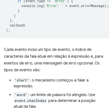
if
(
event
.
type
==
'error'
)
{
console
.
log
(
'Error: '
+
event
.
errorMessage
);
}
}
},
callback
);
Cada evento inclui um tipo de evento, o índice de
caracteres da fala atual em relação à expressão e, para
eventos de erro, uma mensagem de erro opcional. Os
tipos de evento são:
'start'
: o mecanismo começou a falar a
expressão.
'word'
: um limite de palavra foi atingido. Use
event.charIndex
para determinar a posição
atual da fala.