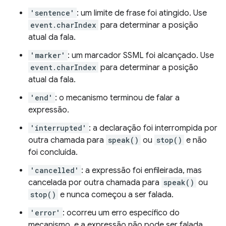
'sentence'
: um limite de frase foi atingido. Use
event.charIndex
para determinar a posição
atual da fala.
'marker'
: um marcador SSML foi alcançado. Use
event.charIndex
para determinar a posição
atual da fala.
'end'
: o mecanismo terminou de falar a
expressão.
'interrupted'
: a declaração foi interrompida por
outra chamada para
speak()
ou
stop()
e não
foi concluída.
'cancelled'
: a expressão foi enfileirada, mas
cancelada por outra chamada para
speak()
ou
stop()
e nunca começou a ser falada.
'error'
: ocorreu um erro específico do
mecanismo, e a expressão não pode ser falada.