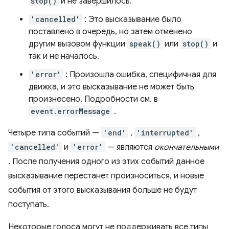
stop()
и не завершилось.
'cancelled'
: Это высказывание было
поставлено в очередь, но затем отменено
другим вызовом функции
speak()
или
stop()
и
так и не началось.
'error'
: Произошла ошибка, специфичная для
движка, и это высказывание не может быть
произнесено. Подробности см. в
event.errorMessage
.
Четыре типа событий —
'end'
,
'interrupted'
,
'cancelled'
и
'error'
— являются
окончательными
. После получения одного из этих событий данное
высказывание перестанет произноситься, и новые
события от этого высказывания больше не будут
поступать.
Некоторые голоса могут не поддерживать все типы