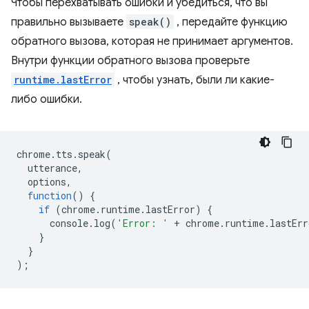
Чтобы перехватывать ошибки и убедиться, что вы
правильно вызываете
speak()
, передайте функцию
обратного вызова, которая не принимает аргументов.
Внутри функции обратного вызова проверьте
runtime.lastError
, чтобы узнать, были ли какие-
либо ошибки.
chrome
.
tts
.
speak
(
utterance
,
options
,
function
()
{
if
(
chrome
.
runtime
.
lastError
)
{
console
.
log
(
'Error: '
+
chrome
.
runtime
.
lastErr
}
}
);