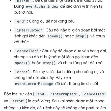
'marker'
: Đã đạt đến một điểm đánh dấu SSML.
Dùng
event.charIndex
để xác định vị trí hiện tại
của lời nói.
'end'
: Công cụ đã nói xong câu.
'interrupted'
: Câu nói này bị gián đoạn bởi một
lệnh gọi khác đến
speak()
hoặc
stop()
và chưa
kết thúc.
'cancelled'
: Câu này đã được đưa vào hàng đợi,
nhưng sau đó bị huỷ bởi một lệnh gọi khác đến
speak()
hoặc
stop()
và chưa từng bắt đầu nói.
'error'
: Đã xảy ra lỗi dành riêng cho công cụ và
không thể nói câu này. Hãy xem
event.errorMessage
để biết thông tin chi tiết.
Bốn loại sự kiện (
'end'
,
'interrupted'
,
'cancelled'
và
'error'
) là
cuối cùng
. Sau khi nhận được một trong
những sự kiện đó, câu lệnh này sẽ không còn phát ra âm