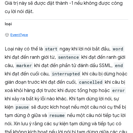
Giá trị này sẽ được đặt thành -1 nếu không được công
cụ lời nói đặt.
loại
EventType
Loại này có thể là
start
ngay khi lời nói bắt đầu,
word
khi đạt đến ranh giới từ,
sentence
khi đạt đến ranh giới
câu,
marker
khi đạt đến phần tử đánh dấu SSML,
end
khi đạt đến cuối câu,
interrupted
khi câu bị dừng hoặc
gián đoạn trước khi đạt đến cuối,
cancelled
khi câu bị
xoá khỏi hàng đợi trước khi được tổng hợp hoặc
error
khi xảy ra bất kỳ lỗi nào khác. Khi tạm dừng lời nói, sự
kiện
pause
sẽ được kích hoạt nếu một câu nói cụ thể bị
tạm dừng ở giữa và
resume
nếu một câu nói tiếp tục lời
nói. Xin lưu ý rằng các sự kiện tạm dừng và tiếp tục có
thể không kích hoạt nếu lời nói bị tạm dừng giữa các câu.