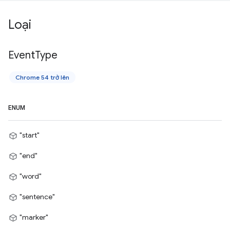
Loại
Event
Type
Chrome 54 trở lên
ENUM
"start"
"end"
"word"
"sentence"
"marker"