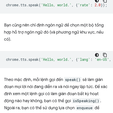
chrome
.
tts
.
speak
(
'Hello, world.'
,
{
'rate'
:
2.0
});
Bạn cũng nên chỉ định ngôn ngữ để chọn một bộ tổng
hợp hỗ trợ ngôn ngữ đó (và phương ngữ khu vực, nếu
có).
chrome
.
tts
.
speak
(
'Hello, world.'
,
{
'lang'
:
'en-US'
,
Theo mặc định, mỗi lệnh gọi đến
speak()
sẽ làm gián
đoạn mọi lời nói đang diễn ra và nói ngay lập tức. Để xác
định xem một lệnh gọi có làm gián đoạn bất kỳ hoạt
động nào hay không, bạn có thể gọi
isSpeaking()
.
Ngoài ra, bạn có thể sử dụng lựa chọn
enqueue
để