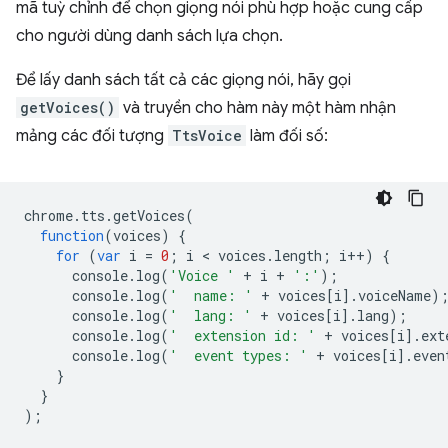
mã tuỳ chỉnh để chọn giọng nói phù hợp hoặc cung cấp
cho người dùng danh sách lựa chọn.
Để lấy danh sách tất cả các giọng nói, hãy gọi
getVoices()
và truyền cho hàm này một hàm nhận
mảng các đối tượng
TtsVoice
làm đối số:
chrome
.
tts
.
getVoices
(
function
(
voices
)
{
for
(
var
i
=
0
;
i
 < 
voices
.
length
;
i
++
)
{
console
.
log
(
'Voice '
+
i
+
':'
);
console
.
log
(
'  name: '
+
voices
[
i
].
voiceName
)
console
.
log
(
'  lang: '
+
voices
[
i
].
lang
);
console
.
log
(
'  extension id: '
+
voices
[
i
].
ext
console
.
log
(
'  event types: '
+
voices
[
i
].
even
}
}
);