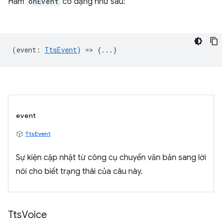
Hàm
onEvent
có dạng như sau:
(
event
:
TtsEvent
) => {...}
event
TtsEvent
Sự kiện cập nhật từ công cụ chuyển văn bản sang lời
nói cho biết trạng thái của câu này.
Tts
Voice