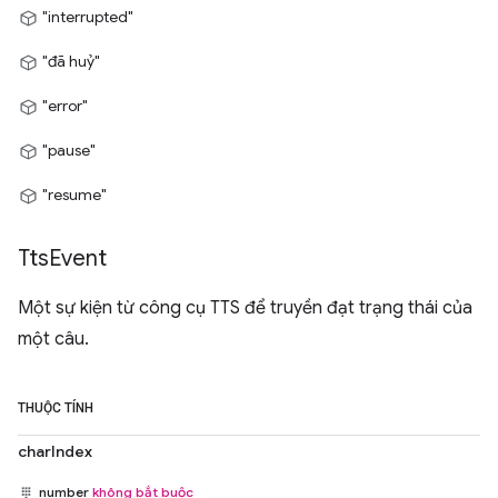
"interrupted"
"đã huỷ"
"error"
"pause"
"resume"
Tts
Event
Một sự kiện từ công cụ TTS để truyền đạt trạng thái của
một câu.
THUỘC TÍNH
charIndex
number
không bắt buộc