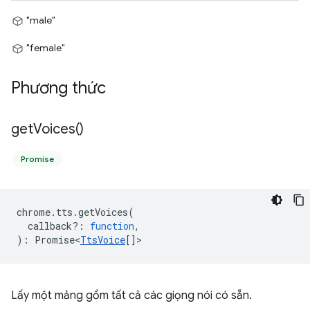
"male"
"female"
Phương thức
get
Voices(
)
Promise
chrome
.
tts
.
getVoices
(
callback?
:
function
,
)
:
Promise<
TtsVoice
[]
>
Lấy một mảng gồm tất cả các giọng nói có sẵn.