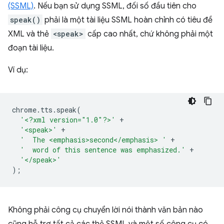
(SSML)
. Nếu bạn sử dụng SSML, đối số đầu tiên cho
speak()
phải là một tài liệu SSML hoàn chỉnh có tiêu đề
XML và thẻ
<speak>
cấp cao nhất, chứ không phải một
đoạn tài liệu.
Ví dụ:
chrome
.
tts
.
speak
(
'<?xml version="1.0"?>'
+
'<speak>'
+
'  The <emphasis>second</emphasis> '
+
'  word of this sentence was emphasized.'
+
'</speak>'
);
Không phải công cụ chuyển lời nói thành văn bản nào