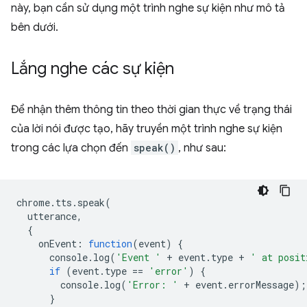
này, bạn cần sử dụng một trình nghe sự kiện như mô tả
bên dưới.
Lắng nghe các sự kiện
Để nhận thêm thông tin theo thời gian thực về trạng thái
của lời nói được tạo, hãy truyền một trình nghe sự kiện
trong các lựa chọn đến
speak()
, như sau:
chrome
.
tts
.
speak
(
utterance
,
{
onEvent
:
function
(
event
)
{
console
.
log
(
'Event '
+
event
.
type
+
' at posit
if
(
event
.
type
==
'error'
)
{
console
.
log
(
'Error: '
+
event
.
errorMessage
);
}