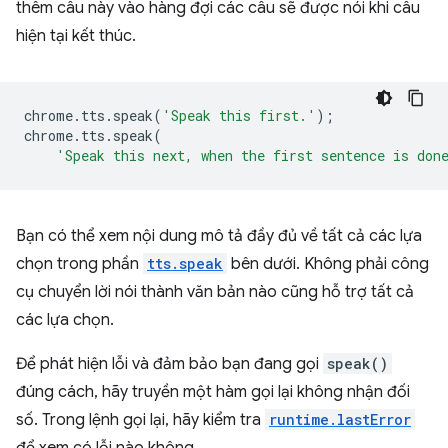
thêm câu này vào hàng đợi các câu sẽ được nói khi câu
hiện tại kết thúc.
chrome
.
tts
.
speak
(
'Speak this first.'
);
chrome
.
tts
.
speak
(
'Speak this next, when the first sentence is don
Bạn có thể xem nội dung mô tả đầy đủ về tất cả các lựa
chọn trong phần
tts.speak
bên dưới. Không phải công
cụ chuyển lời nói thành văn bản nào cũng hỗ trợ tất cả
các lựa chọn.
Để phát hiện lỗi và đảm bảo bạn đang gọi
speak()
đúng cách, hãy truyền một hàm gọi lại không nhận đối
số. Trong lệnh gọi lại, hãy kiểm tra
runtime.lastError