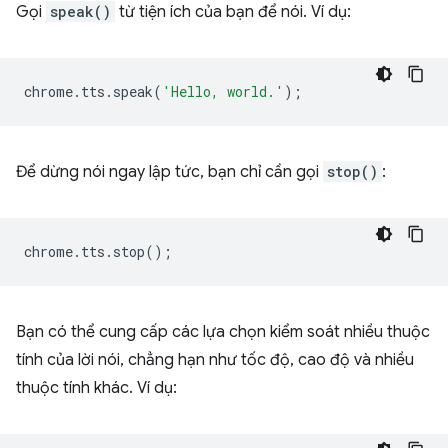
Gọi
speak()
từ tiện ích của bạn để nói. Ví dụ:
chrome
.
tts
.
speak
(
'Hello, world.'
);
Để dừng nói ngay lập tức, bạn chỉ cần gọi
stop()
:
chrome
.
tts
.
stop
();
Bạn có thể cung cấp các lựa chọn kiểm soát nhiều thuộc
tính của lời nói, chẳng hạn như tốc độ, cao độ và nhiều
thuộc tính khác. Ví dụ: