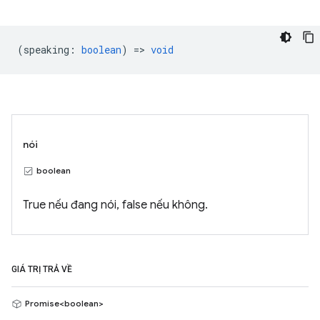
(
speaking
:
boolean
) =>
void
nói
boolean
True nếu đang nói, false nếu không.
GIÁ TRỊ TRẢ VỀ
Promise<boolean>