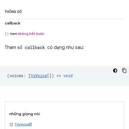
THÔNG SỐ
callback
hàm
không bắt buộc
Tham số
callback
có dạng như sau:
(
voices
:
TtsVoice
[]) =>
void
những giọng nói
TtsVoice
[]