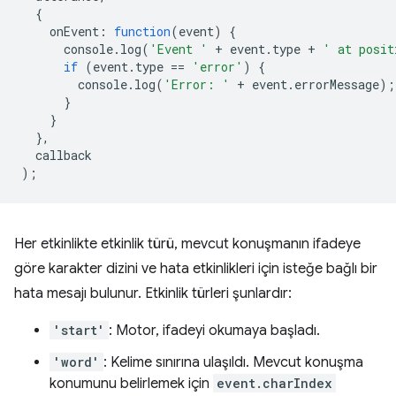
{
onEvent
:
function
(
event
)
{
console
.
log
(
'Event '
+
event
.
type
+
' at posit
if
(
event
.
type
==
'error'
)
{
console
.
log
(
'Error: '
+
event
.
errorMessage
);
}
}
},
callback
);
Her etkinlikte etkinlik türü, mevcut konuşmanın ifadeye
göre karakter dizini ve hata etkinlikleri için isteğe bağlı bir
hata mesajı bulunur. Etkinlik türleri şunlardır:
'start'
: Motor, ifadeyi okumaya başladı.
'word'
: Kelime sınırına ulaşıldı. Mevcut konuşma
konumunu belirlemek için
event.charIndex