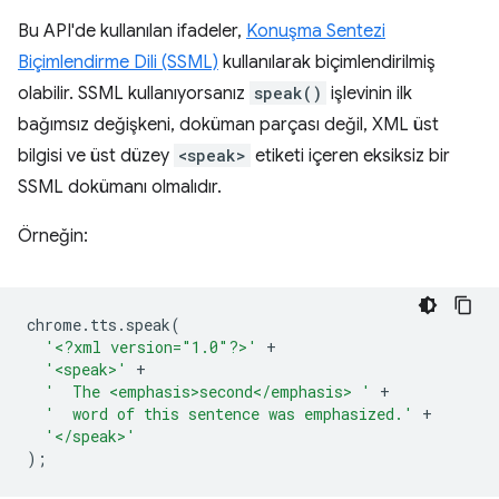
Bu API'de kullanılan ifadeler,
Konuşma Sentezi
Biçimlendirme Dili (SSML)
kullanılarak biçimlendirilmiş
olabilir. SSML kullanıyorsanız
speak()
işlevinin ilk
bağımsız değişkeni, doküman parçası değil, XML üst
bilgisi ve üst düzey
<speak>
etiketi içeren eksiksiz bir
SSML dokümanı olmalıdır.
Örneğin:
chrome
.
tts
.
speak
(
'<?xml version="1.0"?>'
+
'<speak>'
+
'  The <emphasis>second</emphasis> '
+
'  word of this sentence was emphasized.'
+
'</speak>'
);