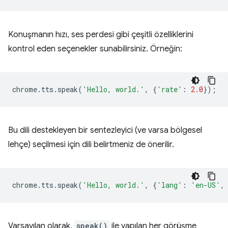
Konuşmanın hızı, ses perdesi gibi çeşitli özelliklerini
kontrol eden seçenekler sunabilirsiniz. Örneğin:
chrome
.
tts
.
speak
(
'Hello, world.'
,
{
'rate'
:
2.0
});
Bu dili destekleyen bir sentezleyici (ve varsa bölgesel
lehçe) seçilmesi için dili belirtmeniz de önerilir.
chrome
.
tts
.
speak
(
'Hello, world.'
,
{
'lang'
:
'en-US'
,
Varsayılan olarak,
speak()
ile yapılan her görüşme