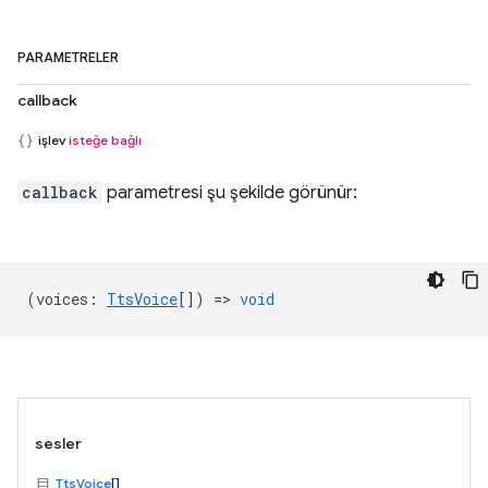
PARAMETRELER
callback
işlev
isteğe bağlı
callback
parametresi şu şekilde görünür:
(
voices
:
TtsVoice
[]) =>
void
sesler
TtsVoice
[]