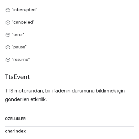
"interrupted"
"cancelled"
"error"
"pause"
"resume"
Tts
Event
TTS motorundan, bir ifadenin durumunu bildirmek için
gönderilen etkinlik.
ÖZELLIKLER
charIndex