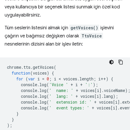
veya kullanıcıya bir seçenek listesi sunmak için özel kod
uygulayabilirsiniz.
Tüm seslerin listesini almak için
getVoices()
işlevini
çağırın ve bağımsız değişken olarak
TtsVoice
nesnelerinin dizisini alan bir işlev iletin:
chrome
.
tts
.
getVoices
(
function
(
voices
)
{
for
(
var
i
=
0
;
i
 < 
voices
.
length
;
i
++
)
{
console
.
log
(
'Voice '
+
i
+
':'
);
console
.
log
(
'  name: '
+
voices
[
i
].
voiceName
)
console
.
log
(
'  lang: '
+
voices
[
i
].
lang
);
console
.
log
(
'  extension id: '
+
voices
[
i
].
ext
console
.
log
(
'  event types: '
+
voices
[
i
].
even
}
}
);