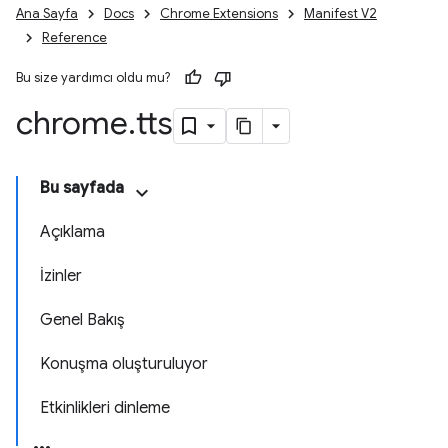
Ana Sayfa
Docs
Chrome Extensions
Manifest V2
Reference
Bu size yardımcı oldu mu?
chrome
.
tts
Bu sayfada
Açıklama
İzinler
Genel Bakış
Konuşma oluşturuluyor
Etkinlikleri dinleme