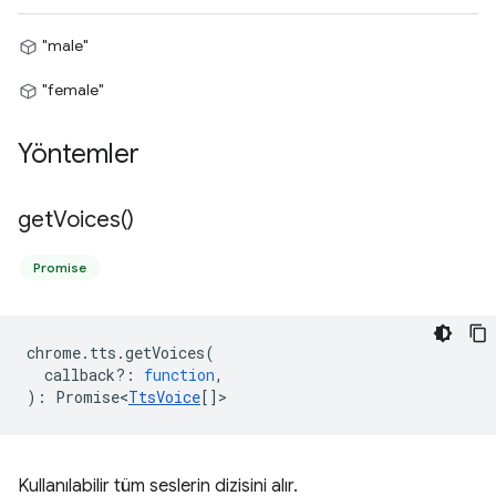
"male"
"female"
Yöntemler
get
Voices(
)
Promise
chrome
.
tts
.
getVoices
(
callback?
:
function
,
)
:
Promise<
TtsVoice
[]
>
Kullanılabilir tüm seslerin dizisini alır.