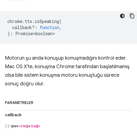
chrome
.
tts
.
isSpeaking
(
callback?
:
function
,
)
:
Promise<boolean>
Motorun şu anda konuşup konuşmadığını kontrol eder.
Mac OS X'te, konuşma Chrome tarafından başlatılmamış
olsa bile sistem konuşma motoru konuştuğu sürece
sonuç doğru olur.
PARAMETRELER
callback
işlev
isteğe bağlı