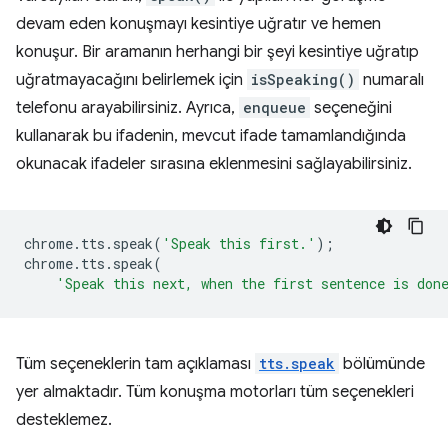
devam eden konuşmayı kesintiye uğratır ve hemen
konuşur. Bir aramanın herhangi bir şeyi kesintiye uğratıp
uğratmayacağını belirlemek için
isSpeaking()
numaralı
telefonu arayabilirsiniz. Ayrıca,
enqueue
seçeneğini
kullanarak bu ifadenin, mevcut ifade tamamlandığında
okunacak ifadeler sırasına eklenmesini sağlayabilirsiniz.
chrome
.
tts
.
speak
(
'Speak this first.'
);
chrome
.
tts
.
speak
(
'Speak this next, when the first sentence is don
Tüm seçeneklerin tam açıklaması
tts.speak
bölümünde
yer almaktadır. Tüm konuşma motorları tüm seçenekleri
desteklemez.