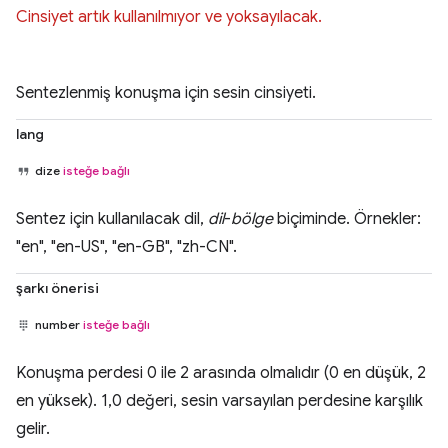
Cinsiyet artık kullanılmıyor ve yoksayılacak.
Sentezlenmiş konuşma için sesin cinsiyeti.
lang
dize
isteğe bağlı
Sentez için kullanılacak dil,
dil
-
bölge
biçiminde. Örnekler:
"en", "en-US", "en-GB", "zh-CN".
şarkı önerisi
number
isteğe bağlı
Konuşma perdesi 0 ile 2 arasında olmalıdır (0 en düşük, 2
en yüksek). 1,0 değeri, sesin varsayılan perdesine karşılık
gelir.