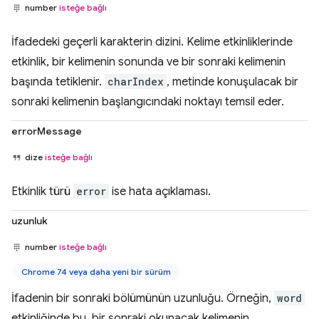
number
isteğe bağlı
İfadedeki geçerli karakterin dizini. Kelime etkinliklerinde
etkinlik, bir kelimenin sonunda ve bir sonraki kelimenin
başında tetiklenir.
charIndex
, metinde konuşulacak bir
sonraki kelimenin başlangıcındaki noktayı temsil eder.
errorMessage
dize
isteğe bağlı
Etkinlik türü
error
ise hata açıklaması.
uzunluk
number
isteğe bağlı
Chrome 74 veya daha yeni bir sürüm
İfadenin bir sonraki bölümünün uzunluğu. Örneğin,
word
etkinliğinde bu, bir sonraki okunacak kelimenin