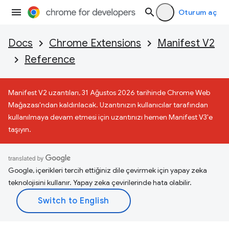
Oturum aç
Docs
Chrome Extensions
Manifest V2
Reference
Manifest V2 uzantıları, 31 Ağustos 2026 tarihinde Chrome Web
Mağazası'ndan kaldırılacak. Uzantınızın kullanıcılar tarafından
kullanılmaya devam etmesi için uzantınızı hemen Manifest V3'e
taşıyın.
Google, içerikleri tercih ettiğiniz dile çevirmek için yapay zeka
teknolojisini kullanır. Yapay zeka çevirilerinde hata olabilir.