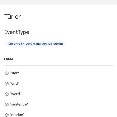
Türler
Event
Type
Chrome 54 veya daha yeni bir sürüm
ENUM
"start"
"end"
"word"
"sentence"
"marker"