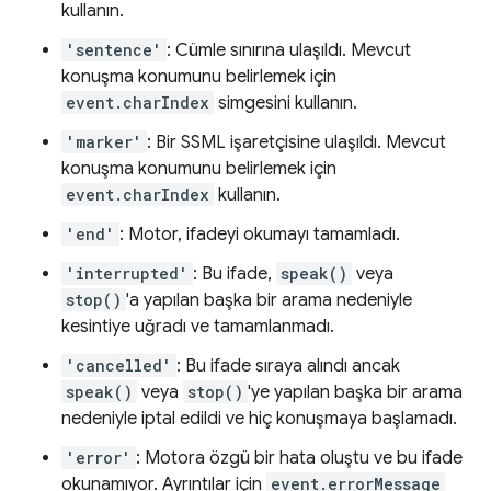
kullanın.
'sentence'
: Cümle sınırına ulaşıldı. Mevcut
konuşma konumunu belirlemek için
event.charIndex
simgesini kullanın.
'marker'
: Bir SSML işaretçisine ulaşıldı. Mevcut
konuşma konumunu belirlemek için
event.charIndex
kullanın.
'end'
: Motor, ifadeyi okumayı tamamladı.
'interrupted'
: Bu ifade,
speak()
veya
stop()
'a yapılan başka bir arama nedeniyle
kesintiye uğradı ve tamamlanmadı.
'cancelled'
: Bu ifade sıraya alındı ancak
speak()
veya
stop()
'ye yapılan başka bir arama
nedeniyle iptal edildi ve hiç konuşmaya başlamadı.
'error'
: Motora özgü bir hata oluştu ve bu ifade
okunamıyor. Ayrıntılar için
event.errorMessage