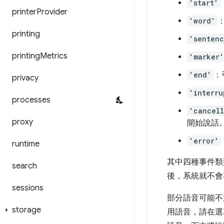
'start'
printer
Provider
'word'
printing
'senten
printing
Metrics
'marker'
'end'
：
privacy
'interru
processes
'cancel
proxy
開始說話
'error'
runtime
其中四種事件類型
search
後，系統就不會
sessions
部分語音可能不
storage
用語音，請在