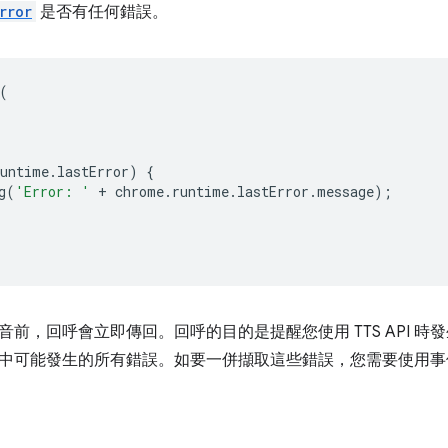
rror
是否有任何錯誤。
(
runtime
.
lastError
)
{
g
(
'Error: '
+
chrome
.
runtime
.
lastError
.
message
);
音前，回呼會立即傳回。回呼的目的是提醒您使用 TTS API 
中可能發生的所有錯誤。如要一併擷取這些錯誤，您需要使用事