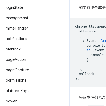
login
State
如要取得合成語
management
chrome
.
tts
.
speak
mime
Handler
utterance
,
{
notifications
onEvent
:
fun
console
.
lo
omnibox
if
(
event
.
console
.
page
Action
}
}
},
page
Capture
callback
);
permissions
platform
Keys
每個事件都包含
power