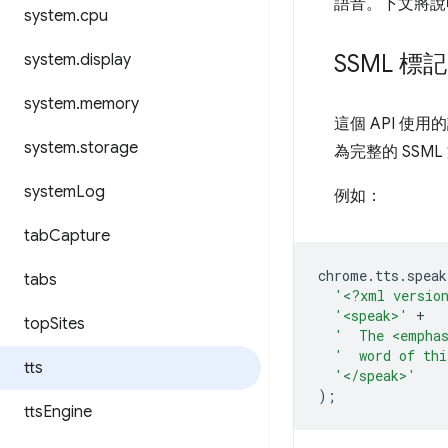
語音。下文將說
system
.
cpu
SSML 標記
system
.
display
system
.
memory
這個 API 使
system
.
storage
為完整的 SSM
system
Log
例如：
tab
Capture
chrome
.
tts
.
speak
tabs
'<?xml versio
'<speak>'
+
top
Sites
'  The <emphas
'  word of thi
tts
'</speak>'
);
tts
Engine