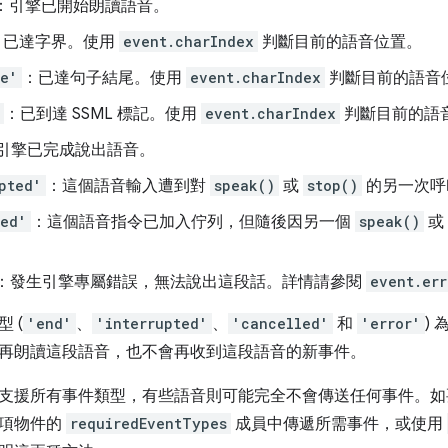
：引擎已開始朗讀語音。
：已達字界。使用
event.charIndex
判斷目前的語音位置。
ce'
：已達句子結尾。使用
event.charIndex
判斷目前的語音
：已到達 SSML 標記。使用
event.charIndex
判斷目前的語
引擎已完成說出語音。
pted'
：這個語音輸入遭到對
speak()
或
stop()
的另一次呼
led'
：這個語音指令已加入佇列，但隨後因另一個
speak()
或
。
：發生引擎專屬錯誤，無法說出這段話。詳情請參閱
event.err
 (
'end'
、
'interrupted'
、
'cancelled'
和
'error'
) 
再朗讀這段語音，也不會再收到這段語音的新事件。
支援所有事件類型，有些語音則可能完全不會傳送任何事件。如
選項物件的
requiredEventTypes
成員中傳遞所需事件，或使用