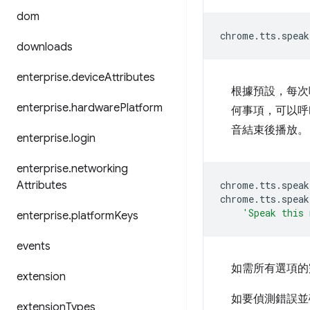
dom
chrome
.
tts
.
speak
downloads
enterprise
.
device
Attributes
根據預設，每
enterprise
.
hardware
Platform
何事項，可以
音結束後播放。
enterprise
.
login
enterprise
.
networking
Attributes
chrome
.
tts
.
speak
chrome
.
tts
.
speak
'Speak this 
enterprise
.
platform
Keys
events
如需所有選項的
extension
如要偵測錯誤
extension
Types