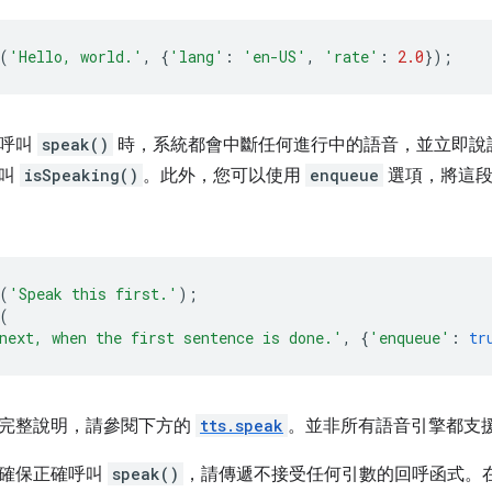
(
'Hello, world.'
,
{
'lang'
:
'en-US'
,
'rate'
:
2.0
});
次呼叫
speak()
時，系統都會中斷任何進行中的語音，並立即說
呼叫
isSpeaking()
。此外，您可以使用
enqueue
選項，將這段
(
'Speak this first.'
);
(
next, when the first sentence is done.'
,
{
'enqueue'
:
tr
完整說明，請參閱下方的
tts.speak
。並非所有語音引擎都支
並確保正確呼叫
speak()
，請傳遞不接受任何引數的回呼函式。