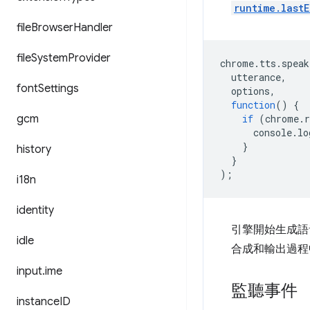
runtime.lastE
file
Browser
Handler
file
System
Provider
chrome
.
tts
.
speak
utterance
,
font
Settings
options
,
function
()
{
gcm
if
(
chrome
.
console
.
lo
}
history
}
);
i18n
identity
引擎開始生成語
idle
合成和輸出過程
input
.
ime
監聽事件
instance
ID