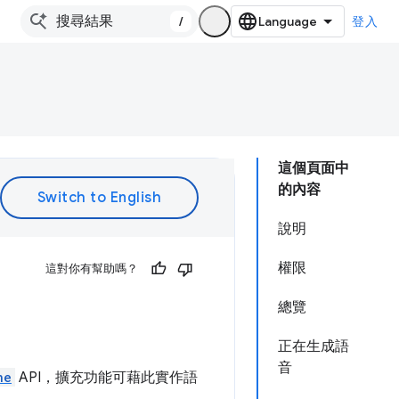
/
登入
這個頁面中
的內容
說明
權限
這對你有幫助嗎？
總覽
正在生成語
音
ne
API，擴充功能可藉此實作語