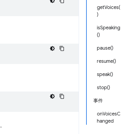
getVoices(
)
isSpeaking
()
pause()
resume()
speak()
stop()
事件
onVoicesC
hanged
器。