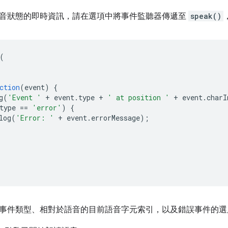
音狀態的即時資訊，請在選項中將事件監聽器傳遞至
speak()
(
ction
(
event
)
{
g
(
'Event '
+
event
.
type
+
' at position '
+
event
.
charI
type
==
'error'
)
{
log
(
'Error: '
+
event
.
errorMessage
);
事件類型、相對於語音的目前語音字元索引，以及錯誤事件的選