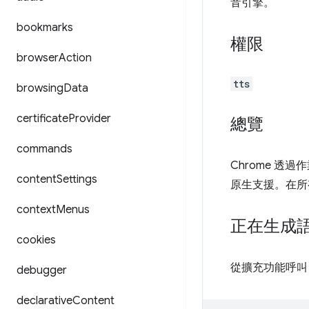
音引擎。
bookmarks
權限
browser
Action
tts
browsing
Data
certificate
Provider
總覽
commands
Chrome 透過作
content
Settings
原生支援。在所
context
Menus
正在生成
cookies
從擴充功能呼
debugger
declarative
Content