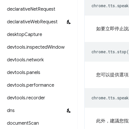
chrome
.
tts
.
speak
declarative
Net
Request
declarative
Web
Request
如要立即停止
desktop
Capture
devtools
.
inspected
Window
chrome
.
tts
.
stop
(
devtools
.
network
devtools
.
panels
您可以提供選項
devtools
.
performance
devtools
.
recorder
chrome
.
tts
.
speak
dns
此外，建議您指
document
Scan