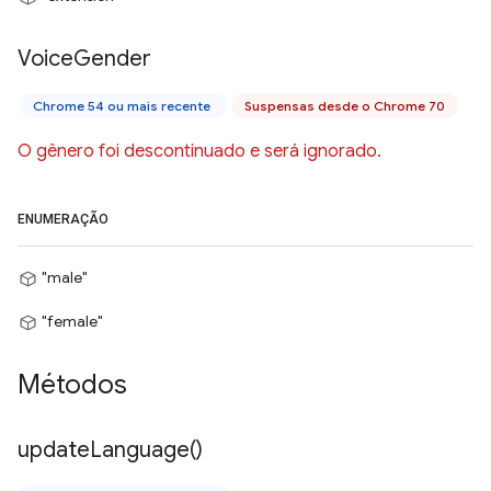
Voice
Gender
Chrome 54 ou mais recente
Suspensas desde o Chrome 70
O gênero foi descontinuado e será ignorado.
ENUMERAÇÃO
"male"
"female"
Métodos
update
Language(
)