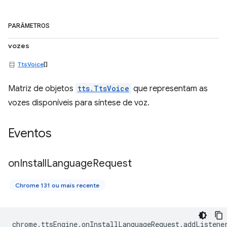
PARÂMETROS
vozes
TtsVoice
[]
Matriz de objetos
tts.TtsVoice
que representam as
vozes disponíveis para síntese de voz.
Eventos
on
Install
Language
Request
Chrome 131 ou mais recente
chrome
.
ttsEngine
.
onInstallLanguageRequest
.
addListene