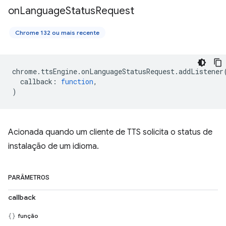
on
Language
Status
Request
Chrome 132 ou mais recente
chrome
.
ttsEngine
.
onLanguageStatusRequest
.
addListener
callback
:
function
,
)
Acionada quando um cliente de TTS solicita o status de
instalação de um idioma.
PARÂMETROS
callback
função