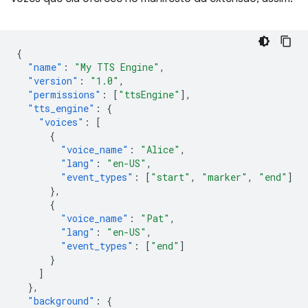
{
"name"
:
"My TTS Engine"
,
"version"
:
"1.0"
,
"permissions"
:
[
"ttsEngine"
],
"tts_engine"
:
{
"voices"
:
[
{
"voice_name"
:
"Alice"
,
"lang"
:
"en-US"
,
"event_types"
:
[
"start"
,
"marker"
,
"end"
]
},
{
"voice_name"
:
"Pat"
,
"lang"
:
"en-US"
,
"event_types"
:
[
"end"
]
}
]
},
"background"
:
{