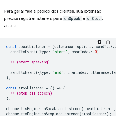
Para gerar fala a pedido dos clientes, sua extensão
precisa registrar listeners para
onSpeak
e
onStop
,
assim:
const
speakListener
=
(
utterance
,
options
,
sendTtsEv
sendTtsEvent
({
type
:
'start'
,
charIndex
:
0
})
// (start speaking)
sendTtsEvent
({
type
:
'end'
,
charIndex
:
utterance
.
le
};
const
stopListener
=
()
=
>
{
// (stop all speech)
};
chrome
.
ttsEngine
.
onSpeak
.
addListener
(
speakListener
);
chrome
.
ttsEngine
.
onStop
.
addListener
(
stopListener
);