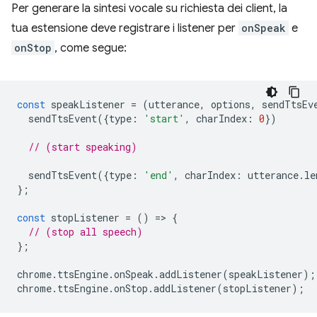
Per generare la sintesi vocale su richiesta dei client, la
tua estensione deve registrare i listener per
onSpeak
e
onStop
, come segue:
const
speakListener
=
(
utterance
,
options
,
sendTtsEv
sendTtsEvent
({
type
:
'start'
,
charIndex
:
0
})
// (start speaking)
sendTtsEvent
({
type
:
'end'
,
charIndex
:
utterance
.
le
};
const
stopListener
=
()
=
>
{
// (stop all speech)
};
chrome
.
ttsEngine
.
onSpeak
.
addListener
(
speakListener
);
chrome
.
ttsEngine
.
onStop
.
addListener
(
stopListener
);