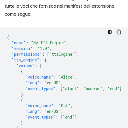
tutte le voci che fornisce nel manifest dell'estensione,
come segue:
{
"name"
:
"My TTS Engine"
,
"version"
:
"1.0"
,
"permissions"
:
[
"ttsEngine"
],
"tts_engine"
:
{
"voices"
:
[
{
"voice_name"
:
"Alice"
,
"lang"
:
"en-US"
,
"event_types"
:
[
"start"
,
"marker"
,
"end"
]
},
{
"voice_name"
:
"Pat"
,
"lang"
:
"en-US"
,
"event_types"
:
[
"end"
]
}