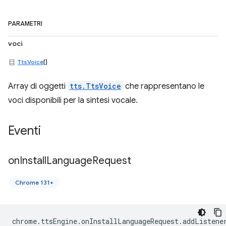
PARAMETRI
voci
TtsVoice
[]
Array di oggetti
tts.TtsVoice
che rappresentano le
voci disponibili per la sintesi vocale.
Eventi
on
Install
Language
Request
Chrome 131+
chrome
.
ttsEngine
.
onInstallLanguageRequest
.
addListene