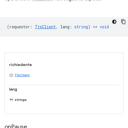
(
requestor
:
TtsClient
,
lang
:
string
) =>
void
richiedente
TtsClient
lang
stringa
on
Pause