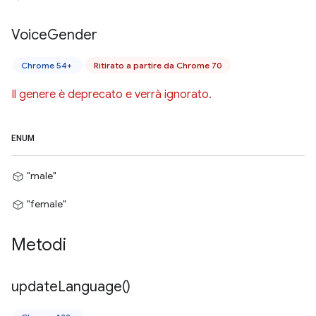
Voice
Gender
Chrome 54+
Ritirato a partire da Chrome 70
Il genere è deprecato e verrà ignorato.
ENUM
"male"
"female"
Metodi
update
Language(
)