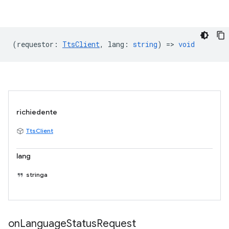
(
requestor
:
TtsClient
,
lang
:
string
) =>
void
richiedente
TtsClient
lang
stringa
on
Language
Status
Request